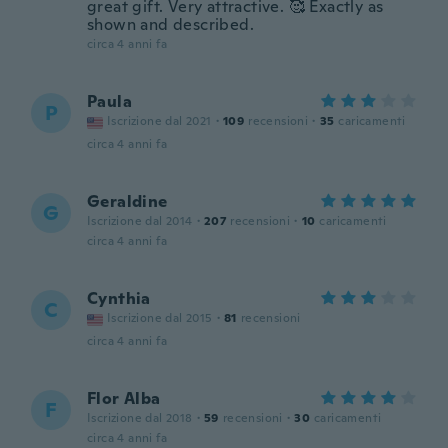
great gift. Very attractive. 🥰 Exactly as
shown and described.
circa 4 anni fa
Paula
P
Iscrizione dal 2021
·
109
recensioni
·
35
caricamenti
circa 4 anni fa
Geraldine
G
Iscrizione dal 2014
·
207
recensioni
·
10
caricamenti
circa 4 anni fa
Cynthia
C
Iscrizione dal 2015
·
81
recensioni
circa 4 anni fa
Flor Alba
F
Iscrizione dal 2018
·
59
recensioni
·
30
caricamenti
circa 4 anni fa