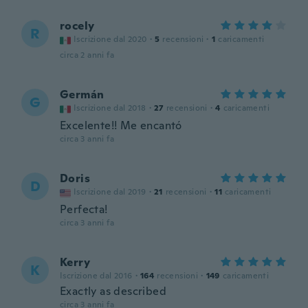
rocely
R
Iscrizione dal 2020
·
5
recensioni
·
1
caricamenti
circa 2 anni fa
Germán
G
Iscrizione dal 2018
·
27
recensioni
·
4
caricamenti
Excelente!! Me encantó
circa 3 anni fa
Doris
D
Iscrizione dal 2019
·
21
recensioni
·
11
caricamenti
Perfecta!
circa 3 anni fa
Kerry
K
Iscrizione dal 2016
·
164
recensioni
·
149
caricamenti
Exactly as described
circa 3 anni fa