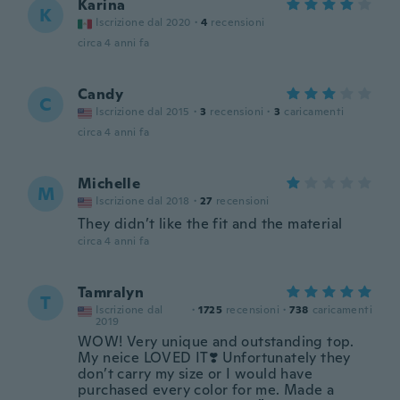
Karina
K
Iscrizione dal 2020
·
4
recensioni
circa 4 anni fa
Candy
C
Iscrizione dal 2015
·
3
recensioni
·
3
caricamenti
circa 4 anni fa
Michelle
M
Iscrizione dal 2018
·
27
recensioni
They didn’t like the fit and the material
circa 4 anni fa
Tamralyn
T
Iscrizione dal
·
1725
recensioni
·
738
caricamenti
2019
WOW! Very unique and outstanding top.
My neice LOVED IT❣️ Unfortunately they
don’t carry my size or I would have
purchased every color for me. Made a