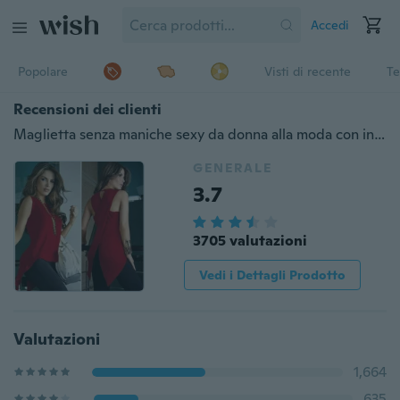
Accedi
Popolare
Visti di recente
Te
Recensioni dei clienti
Maglietta senza maniche sexy da donna alla moda con incrocio sul retro Camicia slim irregolare
GENERALE
3.7
3705 valutazioni
Vedi i Dettagli Prodotto
Valutazioni
1,664
635