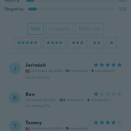
Neutra
495
Negativa
529
Tutti
Immagine
Molto utili
Jerimiah
J
Iscrizione dal 2020
·
51
recensioni
·
8
caricamenti
circa 2 mesi fa
Ron
R
Iscrizione dal 2017
·
132
recensioni
·
5
caricamenti
circa 6 mesi fa
Tammy
T
Iscrizione dal 2019
·
15
recensioni