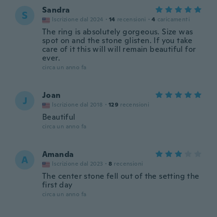
Sandra
S
Iscrizione dal 2024
·
14
recensioni
·
4
caricamenti
The ring is absolutely gorgeous. Size was
spot on and the stone glisten. If you take
care of it this will will remain beautiful for
ever.
circa un anno fa
Joan
J
Iscrizione dal 2018
·
129
recensioni
Beautiful
circa un anno fa
Amanda
A
Iscrizione dal 2023
·
8
recensioni
The center stone fell out of the setting the
first day
circa un anno fa