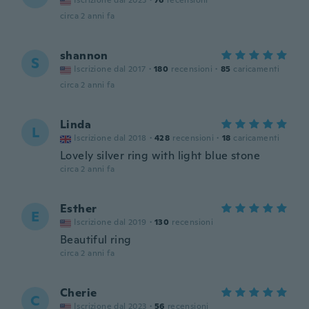
Iscrizione dal 2023
·
76
recensioni
circa 2 anni fa
shannon
S
Iscrizione dal 2017
·
180
recensioni
·
85
caricamenti
circa 2 anni fa
Linda
L
Iscrizione dal 2018
·
428
recensioni
·
18
caricamenti
Lovely silver ring with light blue stone
circa 2 anni fa
Esther
E
Iscrizione dal 2019
·
130
recensioni
Beautiful ring
circa 2 anni fa
Cherie
C
Iscrizione dal 2023
·
56
recensioni