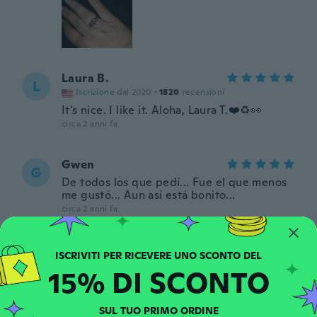
Laura B.
L
Iscrizione dal 2020
·
1820
recensioni
It's nice. I like it. Aloha, Laura T.❤️♻️👀
circa 2 anni fa
Gwen
G
De todos los que pedí... Fue el que menos
me gustó... Aun así está bonito...
circa 2 anni fa
15% DI SCONTO
SUL TUO PRIMO ORDINE