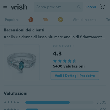
Accedi
Popolare
Visti di recente
Te
Recensioni dei clienti
Anello da donna di lusso blu mare anello di fidanzamento da sposa anello di fidanzamento accessori moda Taglia: 5 6 7 8 9 10 11
GENERALE
4.3
5430 valutazioni
Vedi i Dettagli Prodotto
Valutazioni
3,505
901