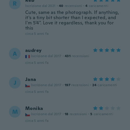
Reb
R
Iscrizione dal 2021
·
40
recensioni
·
4
caricamenti
Cute, same as the photograph. If anything,
it's a tiny bit shorter than I expected, and
I'm 5'4". Love it regardless, thank you for
this
circa 5 anni fa
audrey
A
Iscrizione dal 2017
·
431
recensioni
circa 5 anni fa
Jana
J
Iscrizione dal 2017
·
197
recensioni
·
24
caricamenti
circa 5 anni fa
Monika
M
Iscrizione dal 2017
·
18
recensioni
·
5
caricamenti
circa 5 anni fa