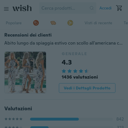
Accedi
Popolare
Visti di recente
Te
Recensioni dei clienti
Abito lungo da spiaggia estivo con scollo all'americana con cinturino per spaghetti stile Boho
GENERALE
4.3
1436 valutazioni
Vedi i Dettagli Prodotto
Valutazioni
842
323