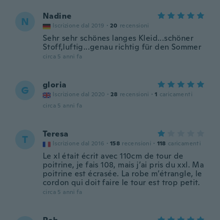
Nadine
N
Iscrizione dal 2019
·
20
recensioni
Sehr sehr schönes langes Kleid...schöner
Stoff,luftig...genau richtig für den Sommer
circa 5 anni fa
gloria
G
Iscrizione dal 2020
·
28
recensioni
·
1
caricamenti
circa 5 anni fa
Teresa
T
Iscrizione dal 2016
·
158
recensioni
·
118
caricamenti
Le xl était écrit avec 110cm de tour de
poitrine, je fais 108, mais j’ai pris du xxl. Ma
poitrine est écrasée. La robe m’étrangle, le
cordon qui doit faire le tour est trop petit.
circa 5 anni fa