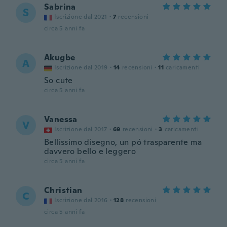
Sabrina
S
Iscrizione dal 2021
·
7
recensioni
circa 5 anni fa
Akugbe
A
Iscrizione dal 2019
·
14
recensioni
·
11
caricamenti
So cute
circa 5 anni fa
Vanessa
V
Iscrizione dal 2017
·
69
recensioni
·
3
caricamenti
Bellissimo disegno, un pó trasparente ma
davvero bello e leggero
circa 5 anni fa
Christian
C
Iscrizione dal 2016
·
128
recensioni
circa 5 anni fa