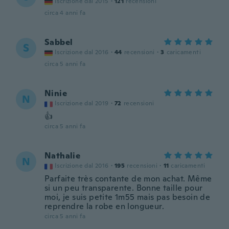
Iscrizione dal 2015
·
121
recensioni
circa 4 anni fa
Sabbel
S
Iscrizione dal 2016
·
44
recensioni
·
3
caricamenti
circa 5 anni fa
Ninie
N
Iscrizione dal 2019
·
72
recensioni
👍
circa 5 anni fa
Nathalie
N
Iscrizione dal 2016
·
195
recensioni
·
11
caricamenti
Parfaite très contante de mon achat. Même
si un peu transparente. Bonne taille pour
moi, je suis petite 1m55 mais pas besoin de
reprendre la robe en longueur.
circa 5 anni fa