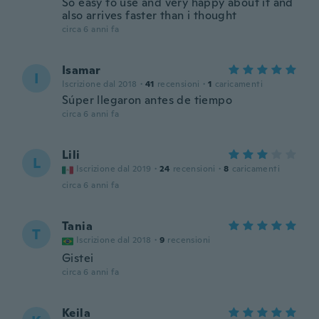
So easy to use and very happy about it and
also arrives faster than i thought
circa 6 anni fa
Isamar
I
Iscrizione dal 2018
·
41
recensioni
·
1
caricamenti
Súper llegaron antes de tiempo
circa 6 anni fa
Lili
L
Iscrizione dal 2019
·
24
recensioni
·
8
caricamenti
circa 6 anni fa
Tania
T
Iscrizione dal 2018
·
9
recensioni
Gistei
circa 6 anni fa
Keila