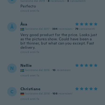
Iscrizione dal 2019
·
8
recensioni
·
3
caricamenti
Perfecto
circa 6 anni fa
Åsa
Å
Iscrizione dal 2017
·
394
recensioni
·
79
caricamenti
Very good product for the price. Looks just
as the pictures show. Could have been a
bit thinner, but what can you except. Fast
delivery.
circa 6 anni fa
Nellie
N
Iscrizione dal 2016
·
10
recensioni
circa 6 anni fa
Christiane
C
Iscrizione dal 2016
·
108
recensioni
circa 6 anni fa