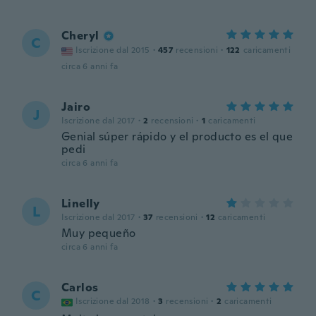
Cheryl
C
Iscrizione dal 2015
·
457
recensioni
·
122
caricamenti
circa 6 anni fa
Jairo
J
Iscrizione dal 2017
·
2
recensioni
·
1
caricamenti
Genial súper rápido y el producto es el que
pedi
circa 6 anni fa
Linelly
L
Iscrizione dal 2017
·
37
recensioni
·
12
caricamenti
Muy pequeño
circa 6 anni fa
Carlos
C
Iscrizione dal 2018
·
3
recensioni
·
2
caricamenti