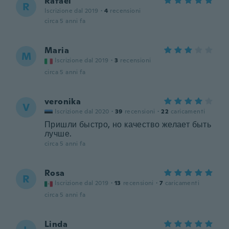
Rafael
R
Iscrizione dal 2019
·
4
recensioni
circa 5 anni fa
Maria
M
Iscrizione dal 2019
·
3
recensioni
circa 5 anni fa
veronika
V
Iscrizione dal 2020
·
39
recensioni
·
22
caricamenti
Пришли быстро, но качество желает быть
лучше.
circa 5 anni fa
Rosa
R
Iscrizione dal 2019
·
13
recensioni
·
7
caricamenti
circa 5 anni fa
Linda