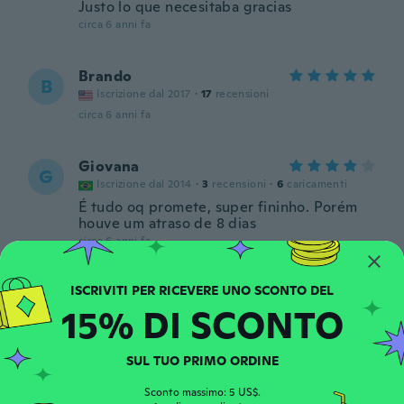
Justo lo que necesitaba gracias
circa 6 anni fa
Brando
B
Iscrizione dal 2017
·
17
recensioni
circa 6 anni fa
Giovana
G
Iscrizione dal 2014
·
3
recensioni
·
6
caricamenti
É tudo oq promete, super fininho. Porém
houve um atraso de 8 dias
circa 6 anni fa
15% DI SCONTO
SUL TUO PRIMO ORDINE
Tamires
T
Sconto massimo: 5 US$.
Iscrizione dal 2018
·
2
recensioni