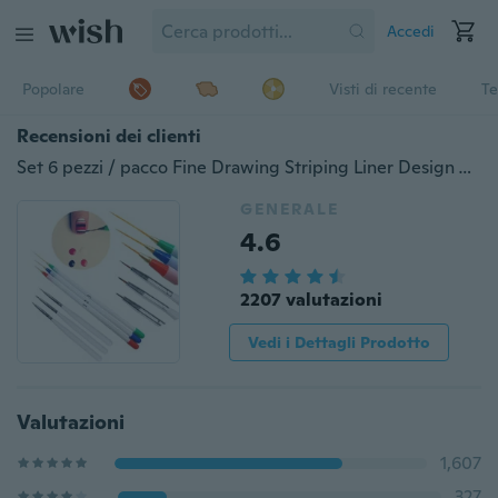
Accedi
Popolare
Visti di recente
Te
Recensioni dei clienti
Set 6 pezzi / pacco Fine Drawing Striping Liner Design Tips Nail Art Pen Pennelli Pennello Salon Gel UV Strumento Manicure
GENERALE
4.6
2207 valutazioni
Vedi i Dettagli Prodotto
Valutazioni
1,607
327