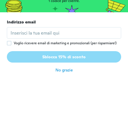
1 codice per cliente.
Ótimo,tô amando muito bom
circa 6 anni fa
Indirizzo email
Eurací
E
Iscrizione dal 2019
·
18
recensioni
circa 6 anni fa
Voglio ricevere email di marketing e promozionali (per risparmiare!)
Cori Ann
Sblocca 15% di sconto
C
Iscrizione dal 2017
·
116
recensioni
circa 6 anni fa
No grazie
Brenda
B
Iscrizione dal 2015
·
64
recensioni
·
34
caricamenti
Justo lo q esperaba
circa 6 anni fa
Gaby
G
Iscrizione dal 2016
·
6
recensioni