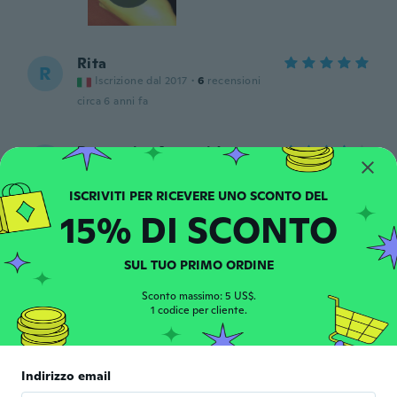
Rita
R
Iscrizione dal 2017
·
6
recensioni
circa 6 anni fa
Rosemeire Aparecida
R
Iscrizione dal 2018
·
4
recensioni
·
1
caricamenti
Chegou certinho
circa 6 anni fa
15% DI SCONTO
Sylvie
SUL TUO PRIMO ORDINE
S
Iscrizione dal 2017
·
113
recensioni
·
21
caricamenti
Très belle couleur plus grand que je le
Sconto massimo: 5 US$.
1 codice per cliente.
pensais
circa 6 anni fa
Indirizzo email
Aline
A