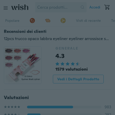
Accedi
Popolare
Visti di recente
Te
Recensioni dei clienti
12pcs trucco opaco labbra eyeliner eyeliner arrossisce set di penne cosmetiche impermeabili a lunga durata matita labbra matita strumenti di bellezza accessori
GENERALE
4.3
1579 valutazioni
Vedi i Dettagli Prodotto
Valutazioni
983
292