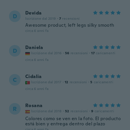
Devida
D
Iscrizione dal 2019
·
7
recensioni
Awesome product, left legs silky smooth
circa 6 anni fa
Daniela
D
Iscrizione dal 2016
·
56
recensioni
·
17
caricamenti
circa 6 anni fa
Cidalia
C
Iscrizione dal 2017
·
12
recensioni
·
5
caricamenti
circa 6 anni fa
Rosana
R
Iscrizione dal 2018
·
52
recensioni
·
9
caricamenti
Colores como se ven en la foto. El producto
está bien y entrega dentro del plazo
circa 6 anni fa