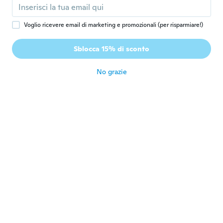
Iscrizione dal 2019
·
4
recensioni
circa 6 anni fa
Voglio ricevere email di marketing e promozionali (per risparmiare!)
Marco
M
Sblocca 15% di sconto
Iscrizione dal 2020
·
8
recensioni
·
1
caricamenti
circa 6 anni fa
No grazie
Ryan
R
Iscrizione dal 2018
·
21
recensioni
Didn’t come in the cool box but they look
fine , pretty happy $1 each bassicly can’t go
wrong
circa 6 anni fa
Sylvie
S
Iscrizione dal 2017
·
752
recensioni
·
694
caricamenti
Jolie crayons Bcp de couleurs Arrives en
avance
circa 6 anni fa