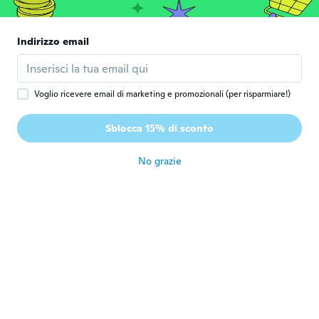
N
Iscrizione dal 2017
·
3
recensioni
·
3
caricamenti
This is a nice t shirt I will be adding to my
Indirizzo email
regular collection. It doesn’t feel or look
cheap. It feels like a $20 shirt. It’s cotton. I
am usually a medium but I wanted this shirt
to be slightly oversized so I ordered an XL.
Extremely happy with the results. Starting
Voglio ricevere email di marketing e promozionali (per risparmiare!)
wearing yesterday and the compliments
kept rolling in. It looks cute worn different
Sblocca 15% di sconto
ways.
circa 7 anni fa
No grazie
Kassandra
K
Iscrizione dal 2016
·
174
recensioni
circa 7 anni fa
Kaela
K
Iscrizione dal 2012
·
2
recensioni
circa 7 anni fa