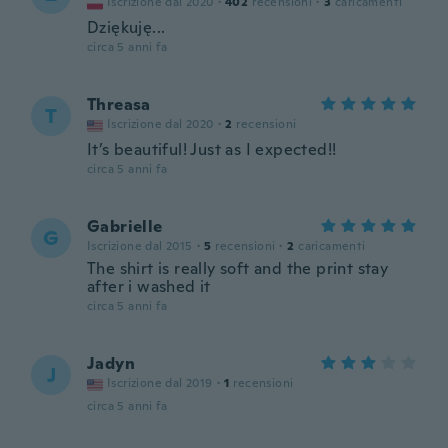
Iscrizione dal 2020
·
402
recensioni
·
3
caricamenti
Dziękuję...
circa 5 anni fa
Threasa
T
Iscrizione dal 2020
·
2
recensioni
It’s beautiful! Just as I expected!!
circa 5 anni fa
Gabrielle
G
Iscrizione dal 2015
·
5
recensioni
·
2
caricamenti
The shirt is really soft and the print stay
after i washed it
circa 5 anni fa
Jadyn
J
Iscrizione dal 2019
·
1
recensioni
circa 5 anni fa