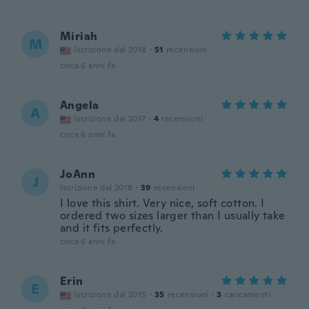
Miriah
M
Iscrizione dal 2018
·
51
recensioni
circa 6 anni fa
Angela
A
Iscrizione dal 2017
·
4
recensioni
circa 6 anni fa
JoAnn
J
Iscrizione dal 2018
·
39
recensioni
I love this shirt. Very nice, soft cotton. I
ordered two sizes larger than I usually take
and it fits perfectly.
circa 6 anni fa
Erin
E
Iscrizione dal 2015
·
35
recensioni
·
3
caricamenti