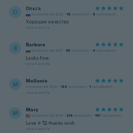
Ольга
О
Iscrizione dal 2020
·
15
recensioni
·
9
caricamenti
Хорошее качество
circa 4 anni fa
Barbora
B
Iscrizione dal 2021
·
83
recensioni
·
4
caricamenti
Looks fine.
circa 4 anni fa
Mellonie
M
Iscrizione dal 2020
·
134
recensioni
·
1
caricamenti
circa 4 anni fa
Mary
M
Iscrizione dal 2019
·
216
recensioni
·
197
caricamenti
Love it 🥰 thanks wish
circa 4 anni fa