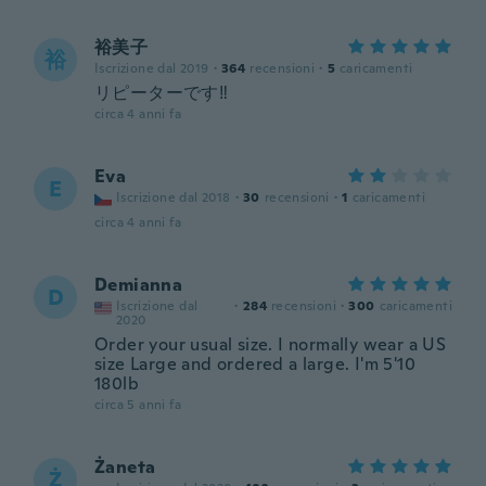
裕美子
裕
Iscrizione dal 2019
·
364
recensioni
·
5
caricamenti
リピーターです‼️
circa 4 anni fa
Eva
E
Iscrizione dal 2018
·
30
recensioni
·
1
caricamenti
circa 4 anni fa
Demianna
D
Iscrizione dal
·
284
recensioni
·
300
caricamenti
2020
Order your usual size. I normally wear a US
size Large and ordered a large. I'm 5'10
180lb
circa 5 anni fa
Żaneta
Ż