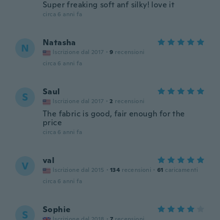
Super freaking soft anf silky! love it
circa 6 anni fa
Natasha
N
Iscrizione dal 2017
·
9
recensioni
circa 6 anni fa
Saul
S
Iscrizione dal 2017
·
2
recensioni
The fabric is good, fair enough for the
price
circa 6 anni fa
val
V
Iscrizione dal 2015
·
134
recensioni
·
61
caricamenti
circa 6 anni fa
Sophie
S
Iscrizione dal 2018
·
7
recensioni