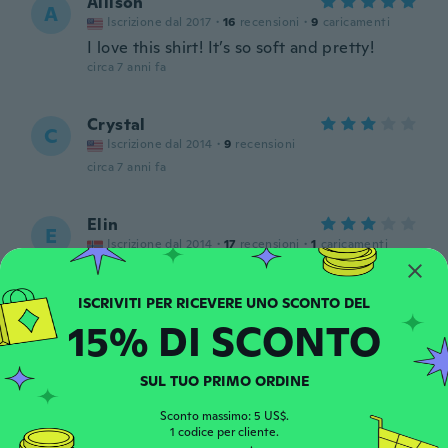
Allison
A
Iscrizione dal 2017
·
16
recensioni
·
9
caricamenti
I love this shirt! It’s so soft and pretty!
circa 7 anni fa
Crystal
C
Iscrizione dal 2014
·
9
recensioni
circa 7 anni fa
Elin
E
Iscrizione dal 2014
·
17
recensioni
·
1
caricamenti
circa 7 anni fa
Czarek
15% DI SCONTO
C
Iscrizione dal 2019
·
35
recensioni
·
19
caricamenti
Jest idealna
SUL TUO PRIMO ORDINE
circa 7 anni fa
Sconto massimo: 5 US$.
1 codice per cliente.
Naomi