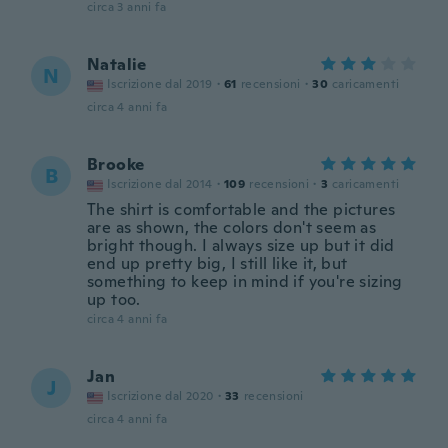
circa 3 anni fa
Natalie
N
Iscrizione dal 2019
·
61
recensioni
·
30
caricamenti
circa 4 anni fa
Brooke
B
Iscrizione dal 2014
·
109
recensioni
·
3
caricamenti
The shirt is comfortable and the pictures
are as shown, the colors don't seem as
bright though. I always size up but it did
end up pretty big, I still like it, but
something to keep in mind if you're sizing
up too.
circa 4 anni fa
Jan
J
Iscrizione dal 2020
·
33
recensioni
circa 4 anni fa