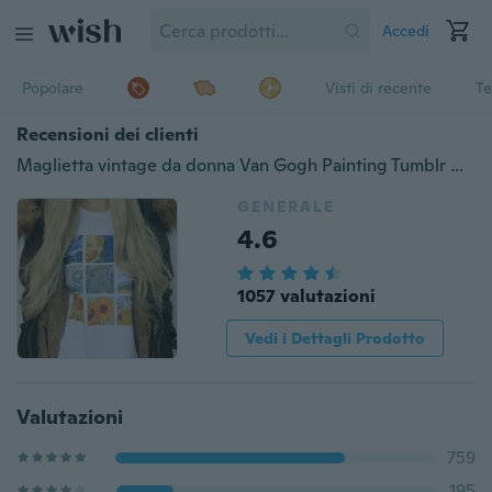
Accedi
Popolare
Visti di recente
Te
Recensioni dei clienti
Maglietta vintage da donna Van Gogh Painting Tumblr Maglietta con stampa estetica grunge Maniche corte Top bianchi
GENERALE
4.6
1057 valutazioni
Vedi i Dettagli Prodotto
Valutazioni
759
195