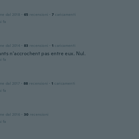
one dal 2018
·
65
recensioni
·
7
caricamenti
i fa
one dal 2014
·
83
recensioni
·
1
caricamenti
ants n’accrochent pas entre eux. Nul.
i fa
one dal 2017
·
88
recensioni
·
1
caricamenti
i fa
one dal 2016
·
30
recensioni
i fa