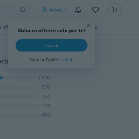
Accedi
 infanzia
Accessori per animali
Di più
Sblocca offerte solo per te!
Accedi
Nuove ciglia finte magnetiche 3D Trucco per occhi morbidi naturali 4 pezzi / set Strumenti per il trucco dell'estensione delle ciglia degli occhi
New to Wish?
Iscriviti
1,670
576
592
276
450