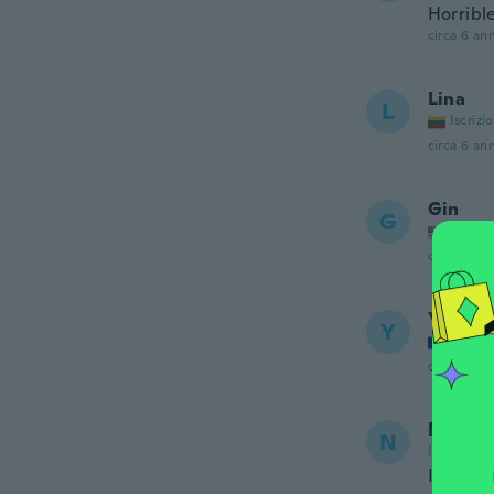
Horribl
circa 6 ann
Lina
L
Iscrizi
circa 6 ann
Gin
G
Iscrizi
circa 6 ann
Yamina
Y
Iscrizi
circa 6 ann
NameDe
N
Iscrizione
I didn’t