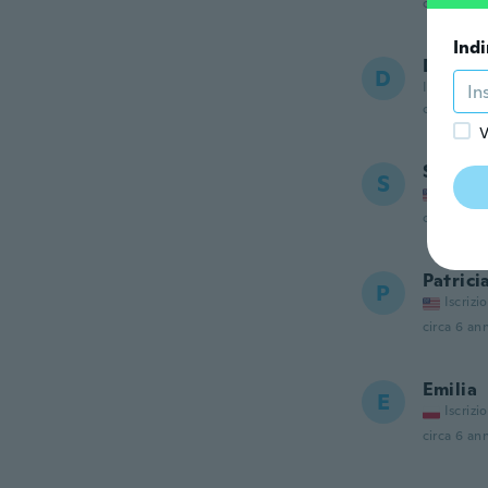
circa 6 ann
Indi
Dark
D
Iscrizione
circa 6 ann
V
Savann
S
Iscrizi
circa 6 ann
Patrici
P
Iscrizi
circa 6 ann
Emilia
E
Iscrizi
circa 6 ann