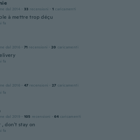
nie
one dal 2014
·
33
recensioni
·
1
caricamenti
ble à mettre trop déçu
i fa
one dal 2016
·
71
recensioni
·
20
caricamenti
elivery
i fa
one dal 2016
·
47
recensioni
·
27
caricamenti
i fa
a
one dal 2019
·
105
recensioni
·
64
caricamenti
t , don't stay on
i fa