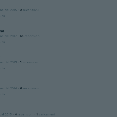
one dal 2015
·
2
recensioni
i fa
na
one dal 2017
·
43
recensioni
i fa
y
one dal 2019
·
1
recensioni
i fa
one dal 2014
·
6
recensioni
i fa
 dal 2015
·
4
recensioni
·
1
caricamenti