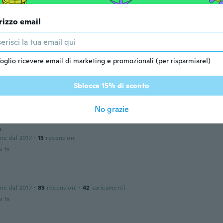
i fa
rizzo email
 dal 2017
·
5
recensioni
i fa
oglio ricevere email di marketing e promozionali (per risparmiare!)
ah
Sblocca 15% di sconto
one dal 2014
·
65
recensioni
i fa
No grazie
a
one dal 2017
·
15
recensioni
i fa
one dal 2017
·
83
recensioni
·
42
caricamenti
i fa