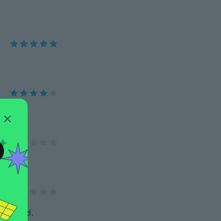
O
dvertised.