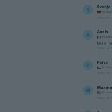
Svenja
S
Iscrizi
circa 6 ann
Anais
A
Iscrizi
Les aim
circa 6 ann
Petra
P
Iscrizi
circa 6 ann
Maxine
M
Iscrizi
circa 6 ann