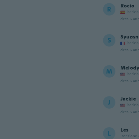
Rocio
R
Iscrizi
circa 6 ann
Syuzan
S
Iscrizi
circa 6 ann
Melod
M
Iscrizi
circa 6 ann
Jackie
J
Iscrizi
circa 6 ann
Les
L
Iscrizione