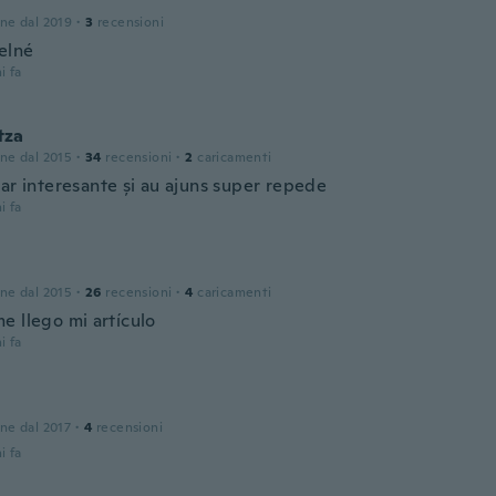
one dal 2019
·
3
recensioni
elné
i fa
tza
one dal 2015
·
34
recensioni
·
2
caricamenti
iar interesante și au ajuns super repede
i fa
one dal 2015
·
26
recensioni
·
4
caricamenti
e llego mi artículo
i fa
one dal 2017
·
4
recensioni
i fa