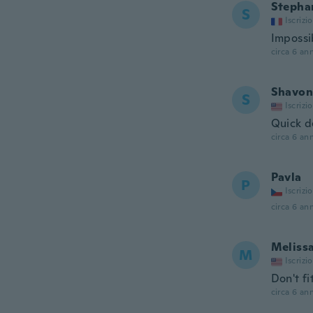
Stepha
S
Iscrizi
Impossi
circa 6 ann
Shavon
S
Iscrizi
Quick d
circa 6 ann
Pavla
P
Iscrizi
circa 6 ann
Meliss
M
Iscrizi
Don't fi
circa 6 ann