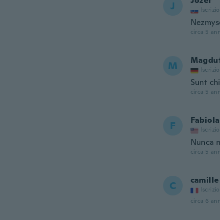
Jozef
J
Iscrizi
Nezmys
circa 5 ann
Magdu
M
Iscrizi
Sunt ch
circa 5 ann
Fabiola
F
Iscrizi
Nunca m
circa 5 ann
camille
C
Iscrizi
circa 6 ann