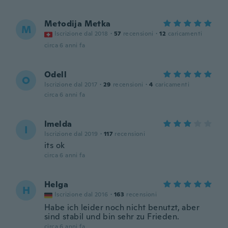
Metodija Metka
M
Iscrizione dal 2018
·
57
recensioni
·
12
caricamenti
circa 6 anni fa
Odell
O
Iscrizione dal 2017
·
29
recensioni
·
4
caricamenti
circa 6 anni fa
Imelda
I
Iscrizione dal 2019
·
117
recensioni
its ok
circa 6 anni fa
Helga
H
Iscrizione dal 2016
·
163
recensioni
Habe ich leider noch nicht benutzt, aber
sind stabil und bin sehr zu Frieden.
circa 6 anni fa