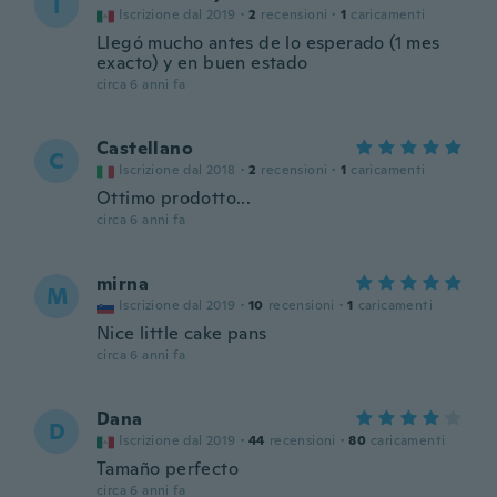
I
Iscrizione dal 2019
·
2
recensioni
·
1
caricamenti
Llegó mucho antes de lo esperado (1 mes
exacto) y en buen estado
circa 6 anni fa
Castellano
C
Iscrizione dal 2018
·
2
recensioni
·
1
caricamenti
Ottimo prodotto...
circa 6 anni fa
mirna
M
Iscrizione dal 2019
·
10
recensioni
·
1
caricamenti
Nice little cake pans
circa 6 anni fa
Dana
D
Iscrizione dal 2019
·
44
recensioni
·
80
caricamenti
Tamaño perfecto
circa 6 anni fa