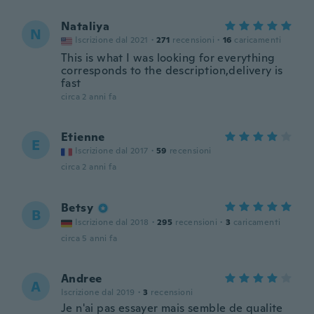
Nataliya
N
Iscrizione dal 2021
·
271
recensioni
·
16
caricamenti
This is what I was looking for everything
corresponds to the description,delivery is
fast
circa 2 anni fa
Etienne
E
Iscrizione dal 2017
·
59
recensioni
circa 2 anni fa
Betsy
B
Iscrizione dal 2018
·
295
recensioni
·
3
caricamenti
circa 5 anni fa
Andree
A
Iscrizione dal 2019
·
3
recensioni
Je n'ai pas essayer mais semble de qualite