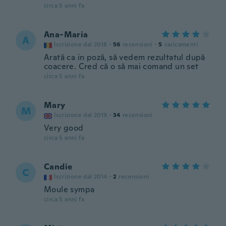
circa 5 anni fa
Ana-Maria
A
Iscrizione dal 2018
·
56
recensioni
·
5
caricamenti
Arată ca in poză, să vedem rezultatul după
coacere. Cred că o să mai comand un set
circa 5 anni fa
Mary
M
Iscrizione dal 2019
·
34
recensioni
Very good
circa 5 anni fa
Candie
C
Iscrizione dal 2014
·
2
recensioni
Moule sympa
circa 5 anni fa