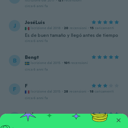
Iscrizione dal 2017
·
121
recensioni
circa 6 anni fa
JoséLuis
J
Iscrizione dal 2018
·
20
recensioni
·
15
caricamenti
Es de buen tamaño y llegó antes de tiempo
circa 6 anni fa
Bengt
B
Iscrizione dal 2015
·
101
recensioni
circa 6 anni fa
F
F
Iscrizione dal 2015
·
28
recensioni
·
18
caricamenti
circa 6 anni fa
joel
J
Iscrizione dal 2016
·
55
recensioni
·
1
caricamenti
Super petits moules. J hate de faire des