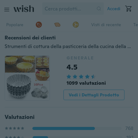
Accedi
Popolare
Visti di recente
Te
Recensioni dei clienti
Strumenti di cottura della pasticceria della cucina della muffa dell'uovo della torta della lega di alluminio di 10Pcs 7cm
GENERALE
4.5
1099 valutazioni
Vedi i Dettagli Prodotto
Valutazioni
768
192