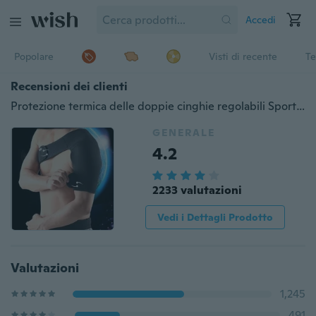
Accedi
Popolare
Visti di recente
Te
Recensioni dei clienti
Protezione termica delle doppie cinghie regolabili Sport Uomini e donne Cinghie monospalla Basket Badminton
GENERALE
4.2
2233 valutazioni
Vedi i Dettagli Prodotto
Valutazioni
1,245
491