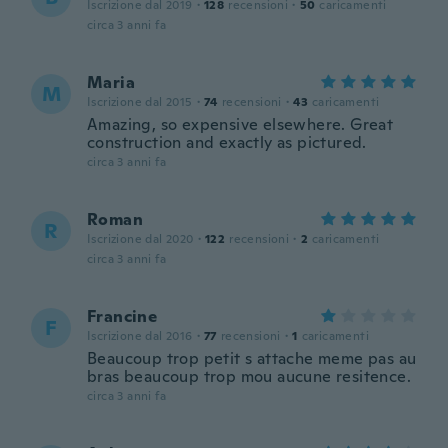
Iscrizione dal 2019
·
128
recensioni
·
50
caricamenti
circa 3 anni fa
Maria
M
Iscrizione dal 2015
·
74
recensioni
·
43
caricamenti
Amazing, so expensive elsewhere. Great
construction and exactly as pictured.
circa 3 anni fa
Roman
R
Iscrizione dal 2020
·
122
recensioni
·
2
caricamenti
circa 3 anni fa
Francine
F
Iscrizione dal 2016
·
77
recensioni
·
1
caricamenti
Beaucoup trop petit s attache meme pas au
bras beaucoup trop mou aucune resitence.
circa 3 anni fa