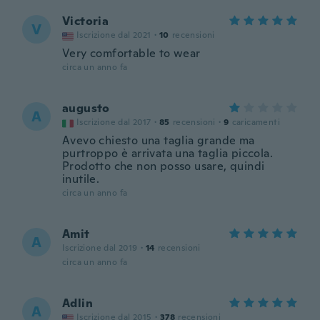
Victoria
V
Iscrizione dal 2021
·
10
recensioni
Very comfortable to wear
circa un anno fa
augusto
A
Iscrizione dal 2017
·
85
recensioni
·
9
caricamenti
Avevo chiesto una taglia grande ma
purtroppo è arrivata una taglia piccola.
Prodotto che non posso usare, quindi
inutile.
circa un anno fa
Amit
A
Iscrizione dal 2019
·
14
recensioni
circa un anno fa
Adlin
A
Iscrizione dal 2015
·
378
recensioni