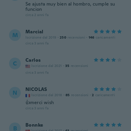
Se ajusta muy bien al hombro, cumple su
funcion
circa 2 anni fa
Marcial
M
Iscrizione dal 2019
·
250
recensioni
·
146
caricamenti
circa 3 anni fa
Carlos
C
Iscrizione dal 2021
·
35
recensioni
circa 3 anni fa
NICOLAS
N
Iscrizione dal 2018
·
85
recensioni
·
2
caricamenti
👍merci wish
circa 3 anni fa
Bonnke
B
Iscrizione dal 2017
·
43
recensioni