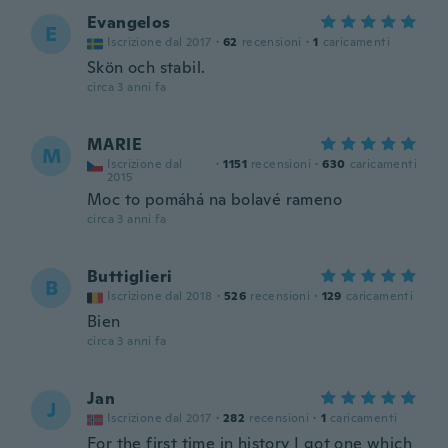
Evangelos
E
Iscrizione dal 2017
·
62
recensioni
·
1
caricamenti
Skön och stabil.
circa 3 anni fa
MARIE
M
Iscrizione dal
·
1151
recensioni
·
630
caricamenti
2015
Moc to pomáhá na bolavé rameno
circa 3 anni fa
Buttiglieri
B
Iscrizione dal 2018
·
526
recensioni
·
129
caricamenti
Bien
circa 3 anni fa
Jan
J
Iscrizione dal 2017
·
282
recensioni
·
1
caricamenti
For the first time in history I got one which