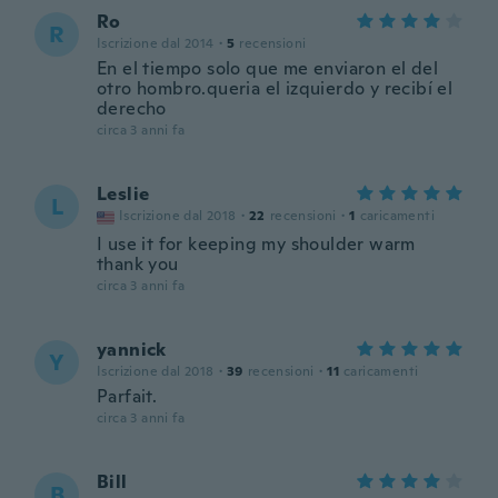
Ro
R
Iscrizione dal 2014
·
5
recensioni
En el tiempo solo que me enviaron el del
otro hombro.queria el izquierdo y recibí el
derecho
circa 3 anni fa
Leslie
L
Iscrizione dal 2018
·
22
recensioni
·
1
caricamenti
I use it for keeping my shoulder warm
thank you
circa 3 anni fa
yannick
Y
Iscrizione dal 2018
·
39
recensioni
·
11
caricamenti
Parfait.
circa 3 anni fa
Bill
B