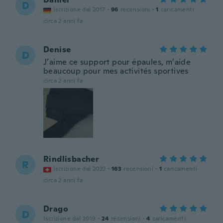
D
Iscrizione dal 2017
·
96
recensioni
·
1
caricamenti
circa 2 anni fa
Denise
D
J’aime ce support pour épaules, m’aide
beaucoup pour mes activités sportives
circa 2 anni fa
Rindlisbacher
R
Iscrizione dal 2022
·
163
recensioni
·
1
caricamenti
circa 2 anni fa
Drago
D
Iscrizione dal 2019
·
24
recensioni
·
4
caricamenti