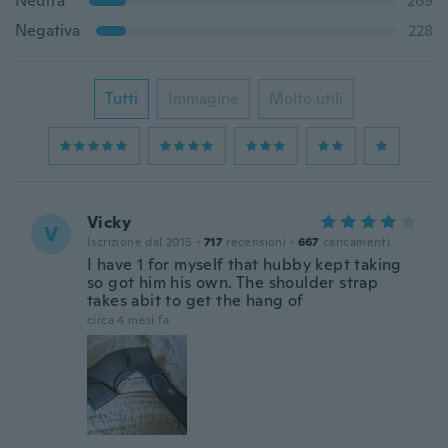
Neutra
269
Negativa
228
Tutti
Immagine
Molto utili
Vicky
V
Iscrizione dal 2015
·
717
recensioni
·
667
caricamenti
I have 1 for myself that hubby kept taking
so got him his own. The shoulder strap
takes abit to get the hang of
circa 4 mesi fa