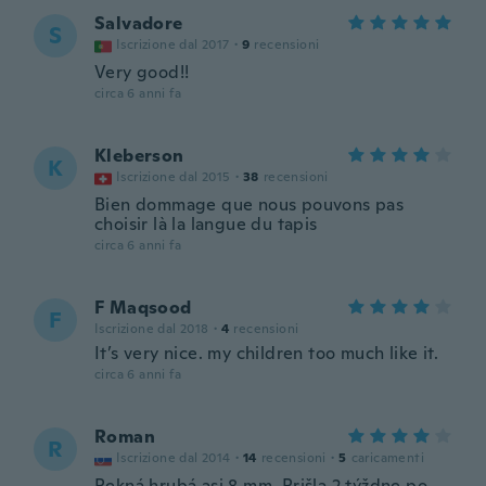
Salvadore
S
Iscrizione dal 2017
·
9
recensioni
Very good!!
circa 6 anni fa
Kleberson
K
Iscrizione dal 2015
·
38
recensioni
Bien dommage que nous pouvons pas
choisir là la langue du tapis
circa 6 anni fa
F Maqsood
F
Iscrizione dal 2018
·
4
recensioni
It’s very nice. my children too much like it.
circa 6 anni fa
Roman
R
Iscrizione dal 2014
·
14
recensioni
·
5
caricamenti
Pekná hrubá asi 8 mm. Prišla 2 týždne po