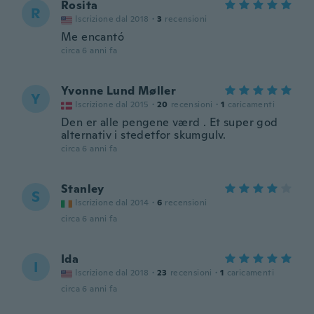
Rosita
R
Iscrizione dal 2018
·
3
recensioni
Me encantó
circa 6 anni fa
Yvonne Lund Møller
Y
Iscrizione dal 2015
·
20
recensioni
·
1
caricamenti
Den er alle pengene værd . Et super god
alternativ i stedetfor skumgulv.
circa 6 anni fa
Stanley
S
Iscrizione dal 2014
·
6
recensioni
circa 6 anni fa
Ida
I
Iscrizione dal 2018
·
23
recensioni
·
1
caricamenti
circa 6 anni fa