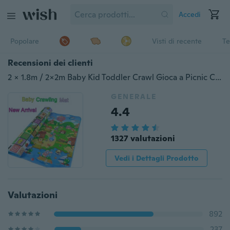
Accedi
Popolare
Visti di recente
Te
Recensioni dei clienti
2 x 1.8m / 2x2m Baby Kid Toddler Crawl Gioca a Picnic Carpet Letter Alphabet Farm Mat
GENERALE
4.4
1327 valutazioni
Vedi i Dettagli Prodotto
Valutazioni
892
237