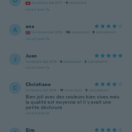
O
Iscrizione dal 2017
·
4
recensioni
circa 5 anni fa
ana
A
Iscrizione dal 2016
·
36
recensioni
·
9
caricamenti
circa 5 anni fa
Juan
J
Iscrizione dal 2019
·
9
recensioni
·
2
caricamenti
circa 6 anni fa
Christiane
C
Iscrizione dal 2018
·
11
recensioni
·
5
caricamenti
Bien joli avec des couleurs bien vives mais
la qualité est moyenne et il y avait une
petite déchirure
circa 6 anni fa
Sim