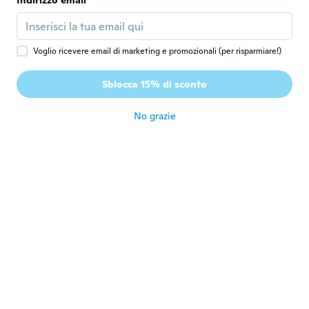
Indirizzo email
Iscrizione dal 2018
·
91
recensioni
·
6
caricamenti
No tiene nada que ver con la foto.
circa 6 anni fa
Voglio ricevere email di marketing e promozionali (per risparmiare!)
Rob
R
Sblocca 15% di sconto
Iscrizione dal 2015
·
15
recensioni
circa 6 anni fa
No grazie
徹
徹
Iscrizione dal 2018
·
27
recensioni
·
5
caricamenti
思っていたのよりも小さすぎ。日本の100円
商品と思った。このレベルに数百円払うのは
馬鹿らしい。あと全く間違う商品送られてき
た。ふざけるなよ。
circa 6 anni fa
Claire
C
Iscrizione dal 2018
·
27
recensioni
·
2
caricamenti
circa 6 anni fa