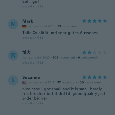
Sehr gut
circa 6 anni fa
Mark
M
Iscrizione dal 2019
·
53
recensioni
Tolle Qualität und sehr gutes Aussehen
circa 6 anni fa
博大
博
Iscrizione dal 2020
·
503
recensioni
·
9
caricamenti
circa 6 anni fa
Suzanne
S
Iscrizione dal 2015
·
77
recensioni
·
23
caricamenti
nice case I got small and it is small barely
fits firestick but it did fit. good quality just
order bigger
circa 6 anni fa