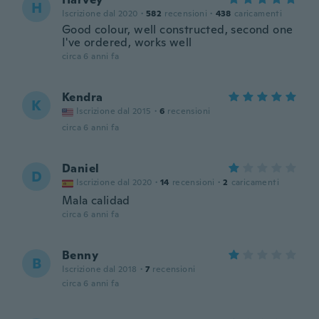
H
Iscrizione dal 2020
·
582
recensioni
·
438
caricamenti
Good colour, well constructed, second one
I've ordered, works well
circa 6 anni fa
Kendra
K
Iscrizione dal 2015
·
6
recensioni
circa 6 anni fa
Daniel
D
Iscrizione dal 2020
·
14
recensioni
·
2
caricamenti
Mala calidad
circa 6 anni fa
Benny
B
Iscrizione dal 2018
·
7
recensioni
circa 6 anni fa