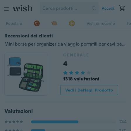
Accedi
Popolare
Visti di recente
Te
Recensioni dei clienti
Mini borse per organizer da viaggio portatili per cavi per auricolari per disco rigido Chiavette USB
GENERALE
4
1318 valutazioni
Vedi i Dettagli Prodotto
Valutazioni
744
230