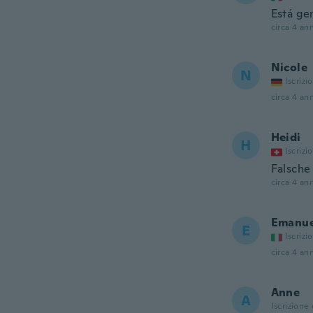
Está gen
circa 4 ann
Nicole
N
Iscrizi
circa 4 ann
Heidi
H
Iscrizi
Falsche
circa 4 ann
Emanue
E
Iscrizi
circa 4 ann
Anne
A
Iscrizione