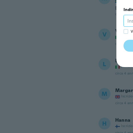
Iscrizi
Böttre k
Indi
circa 4 ann
Vivian
V
V
Iscrizi
circa 4 ann
Luigia
L
Iscrizi
circa 4 ann
Margar
M
Iscrizi
circa 4 ann
Hanna
H
Iscrizi
circa 4 ann