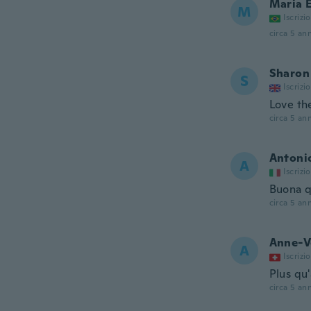
Maria 
M
Iscrizi
circa 5 ann
Sharon
S
Iscrizi
Love th
circa 5 ann
Antoni
A
Iscrizi
Buona q
circa 5 ann
Anne-V
A
Iscrizi
Plus qu'
circa 5 ann