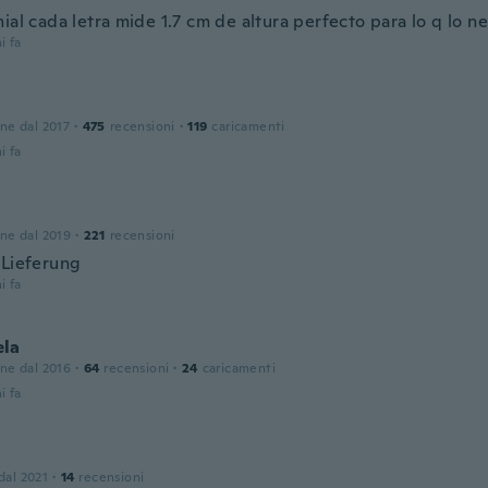
ial cada letra mide 1.7 cm de altura perfecto para lo q lo n
i fa
one dal 2017
·
475
recensioni
·
119
caricamenti
i fa
one dal 2019
·
221
recensioni
 Lieferung
i fa
la
one dal 2016
·
64
recensioni
·
24
caricamenti
i fa
 dal 2021
·
14
recensioni