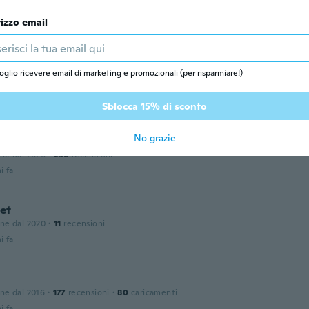
one dal 2016
·
80
recensioni
valitet än jag förväntat mig
rizzo email
i fa
a
oglio ricevere email di marketing e promozionali (per risparmiare!)
one dal 2020
·
2
recensioni
i fa
Sblocca 15% di sconto
No grazie
one dal 2020
·
236
recensioni
i fa
et
one dal 2020
·
11
recensioni
i fa
one dal 2016
·
177
recensioni
·
80
caricamenti
i fa