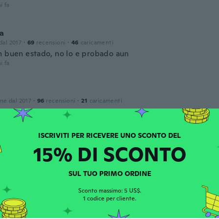
i fa
na
 dal 2017
·
69
recensioni
·
46
caricamenti
n buen estado, no lo e probado aun
i fa
one dal 2017
·
96
recensioni
·
21
caricamenti
 duidelijk
i fa
15% DI SCONTO
one dal 2020
·
154
recensioni
·
94
caricamenti
SUL TUO PRIMO ORDINE
i fa
Sconto massimo: 5 US$.
1 codice per cliente.