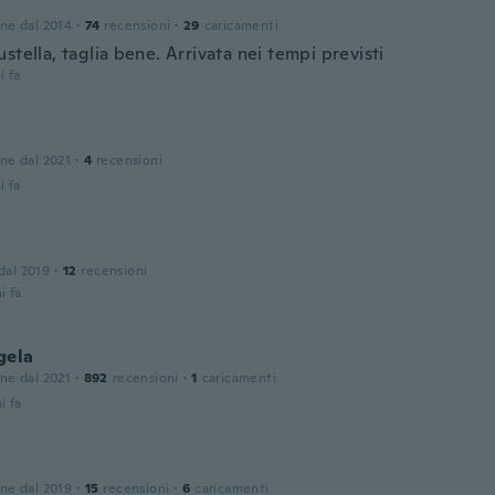
one dal 2014
·
74
recensioni
·
29
caricamenti
stella, taglia bene. Arrivata nei tempi previsti
i fa
one dal 2021
·
4
recensioni
i fa
 dal 2019
·
12
recensioni
i fa
gela
one dal 2021
·
892
recensioni
·
1
caricamenti
i fa
one dal 2019
·
15
recensioni
·
6
caricamenti