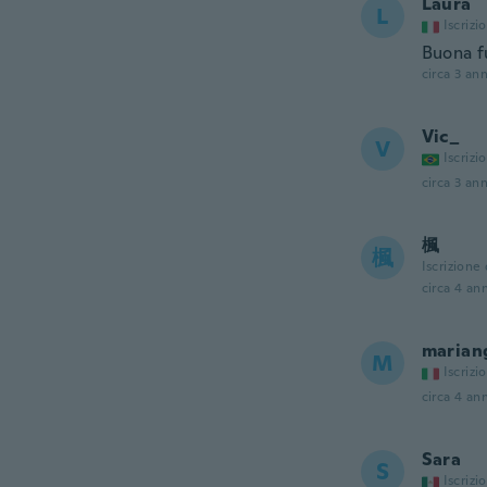
Laura
L
Iscrizi
Buona fu
circa 3 ann
Vic_
V
Iscrizi
circa 3 ann
楓
楓
Iscrizione
circa 4 ann
marian
M
Iscrizi
circa 4 ann
Sara
S
Iscrizi