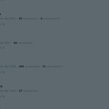
a
one dal 2015
·
45
recensioni
·
6
caricamenti
i fa
 dal 2017
·
86
recensioni
i fa
one dal 2018
·
386
recensioni
·
13
caricamenti
i fa
la
one dal 2020
·
27
recensioni
i fa