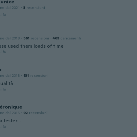
Eunice
one dal 2021
·
3
recensioni
i fa
one dal 2018
·
561
recensioni
·
469
caricamenti
ese used them loads of time
i fa
o
one dal 2018
·
131
recensioni
ualità
i fa
éronique
one dal 2015
·
92
recensioni
à tester...
i fa