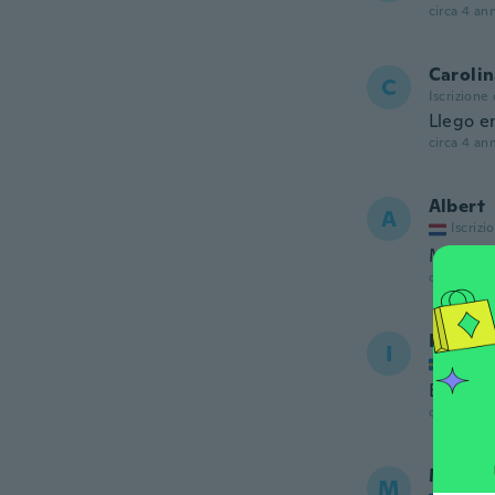
circa 4 ann
Caroli
C
Iscrizione
Llego e
circa 4 ann
Albert
A
Iscrizi
Mooi en
circa 4 ann
Ingela
I
Iscrizi
Bra stl
circa 4 ann
Maria
M