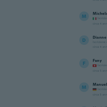
Michel
M
Iscrizi
circa 4 ann
Dianne
D
Iscrizione
circa 4 ann
Fany
F
Iscrizi
circa 5 ann
Manue
M
Iscrizi
circa 5 ann