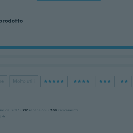
 prodotto
ne
Molto utili
one dal 2017
·
717
recensioni
·
269
caricamenti
i fa