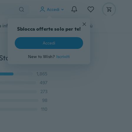
Accedi
 infanzia
Accessori per animali
Di più
Sblocca offerte solo per te!
Accedi
1 pz Baby Bath Vasca da bagno Giocattolo Mesh Net Storage Bag Organizer Holder Organizer per bagno
New to Wish?
Iscriviti
1,865
497
273
98
110