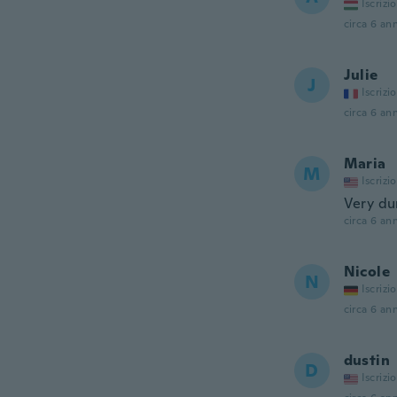
Iscrizi
circa 6 ann
Julie
J
Iscrizi
circa 6 ann
Maria
M
Iscrizi
Very du
circa 6 ann
Nicole
N
Iscrizi
circa 6 ann
dustin
D
Iscrizi