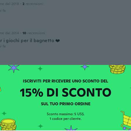
one dal 2018
·
2
recensioni
i fa
one dal 2014
·
10
recensioni
r i giochi per il bagnetto ❤️
i fa
one dal 2019
·
12
recensioni
·
3
caricamenti
i fa
15% DI SCONTO
ta
one dal 2015
·
22
recensioni
·
3
caricamenti
SUL TUO PRIMO ORDINE
i fa
Sconto massimo: 5 US$.
1 codice per cliente.
 dal 2017
·
11
recensioni
·
8
caricamenti