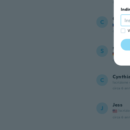
circa 5 ann
Indi
Ctibor
C
Iscrizi
V
circa 5 ann
sylvan
S
Iscrizi
circa 5 ann
Cynthi
C
Iscrizione
circa 6 ann
Jess
J
Iscrizi
circa 6 ann