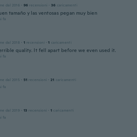
one dal 2016
·
96
recensioni
·
36
caricamenti
uen tamaño y las ventosas pegan muy bien
i fa
one dal 2018
·
1
recensioni
·
1
caricamenti
errible quality. It fell apart before we even used it.
i fa
one dal 2015
·
51
recensioni
·
21
caricamenti
i fa
one dal 2019
·
13
recensioni
·
1
caricamenti
i fa