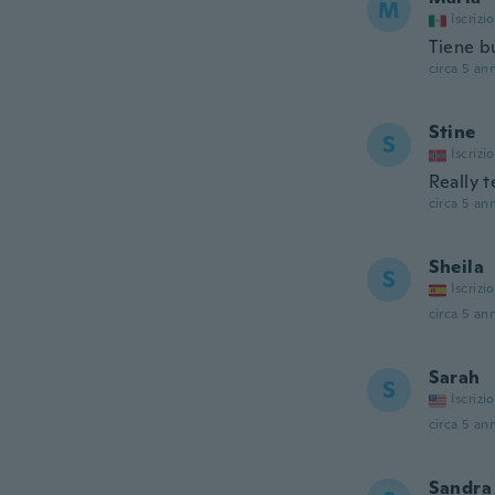
M
Iscrizi
Tiene b
circa 5 ann
Stine
S
Iscrizi
Really t
circa 5 ann
Sheila
S
Iscrizi
circa 5 ann
Sarah
S
Iscrizi
circa 5 ann
Sandra