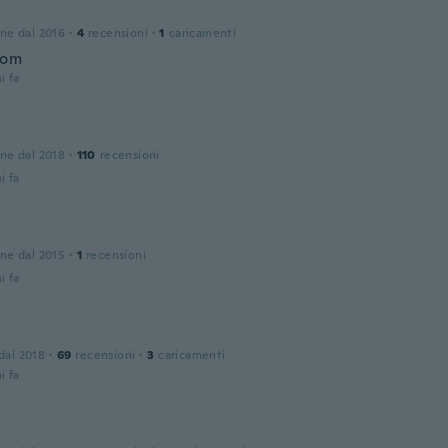
one dal 2016
·
4
recensioni
·
1
caricamenti
bom
i fa
one dal 2018
·
110
recensioni
i fa
one dal 2015
·
1
recensioni
i fa
 dal 2018
·
69
recensioni
·
3
caricamenti
i fa