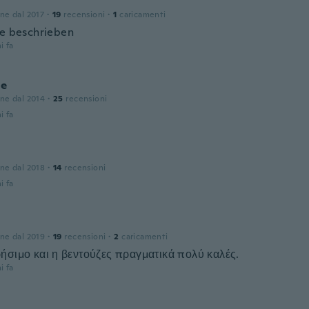
one dal 2017
·
19
recensioni
·
1
caricamenti
ie beschrieben
i fa
ie
one dal 2014
·
25
recensioni
i fa
one dal 2018
·
14
recensioni
i fa
one dal 2019
·
19
recensioni
·
2
caricamenti
ήσιμο και η βεντούζες πραγματικά πολύ καλές.
i fa