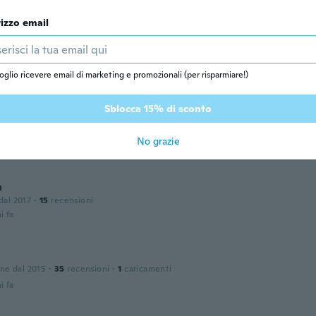
i fa
rizzo email
one dal 2017
·
33
recensioni
oglio ricevere email di marketing e promozionali (per risparmiare!)
i fa
Sblocca 15% di sconto
a
one dal 2017
·
23
recensioni
No grazie
i fa
a
 dal 2017
·
15
recensioni
i fa
one dal 2015
·
35
recensioni
·
1
caricamenti
i fa