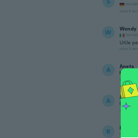
S
Iscrizi
circa 5 ann
Wendy
W
Iscrizi
Utile pe
circa 5 ann
Aneta
A
Iscrizi
circa 5 ann
Angeli
A
Iscrizi
circa 5 ann
Rachel
R
Iscrizione