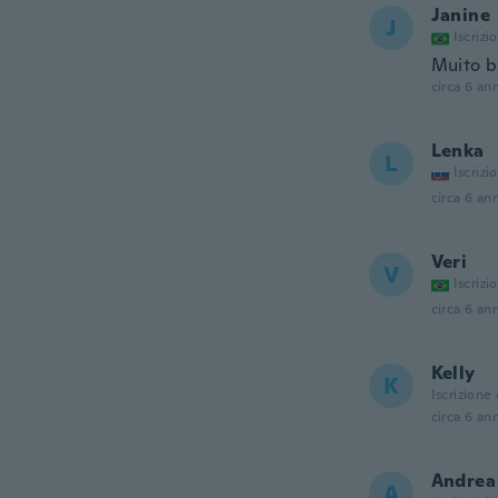
Janine
J
Iscrizi
Muito 
circa 6 ann
Lenka
L
Iscrizi
circa 6 ann
Veri
V
Iscrizi
circa 6 ann
Kelly
K
Iscrizione
circa 6 ann
Andrea
A