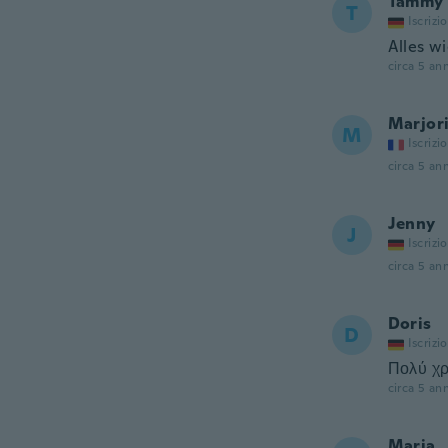
Tammy
T
Iscrizi
Alles w
circa 5 ann
Marjor
M
Iscrizi
circa 5 ann
Jenny
J
Iscrizi
circa 5 ann
Doris
D
Iscrizi
Πολύ χρ
circa 5 ann
Maria