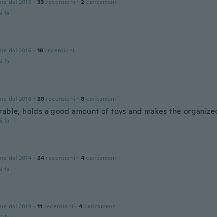
one dal 2018
·
33
recensioni
·
2
caricamenti
i fa
one dal 2016
·
19
recensioni
i fa
one dal 2016
·
28
recensioni
·
8
caricamenti
rable, holds a good amount of toys and makes the organize
i fa
one dal 2014
·
24
recensioni
·
4
caricamenti
i fa
one dal 2019
·
11
recensioni
·
4
caricamenti