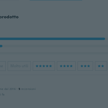
 prodotto
ne
Molto utili
one dal 2016
·
5
recensioni
i fa