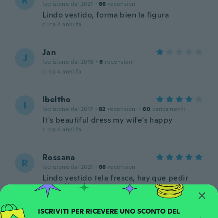
R
Iscrizione dal 2021
·
86
recensioni
Lindo vestido, forma bien la figura
circa 4 anni fa
Jan
J
Iscrizione dal 2018
·
6
recensioni
circa 4 anni fa
Ibeltho
I
Iscrizione dal 2017
·
82
recensioni
·
60
caricamenti
It's beautiful dress my wife's happy
circa 4 anni fa
Rossana
R
Iscrizione dal 2021
·
86
recensioni
Lindo vestido tela fresca, hay que pedir
una talla más, es un poco pequeño
circa 4 anni fa