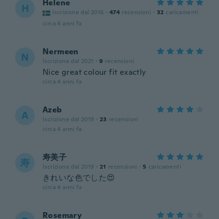
Helene
H
Iscrizione dal 2016
·
474
recensioni
·
32
caricamenti
circa 4 anni fa
Nermeen
N
Iscrizione dal 2021
·
9
recensioni
Nice great colour fit exactly
circa 4 anni fa
Azeb
A
Iscrizione dal 2019
·
23
recensioni
circa 4 anni fa
寿美子
寿
Iscrizione dal 2019
·
21
recensioni
·
5
caricamenti
きれいな色でした😍
circa 4 anni fa
Rosemary