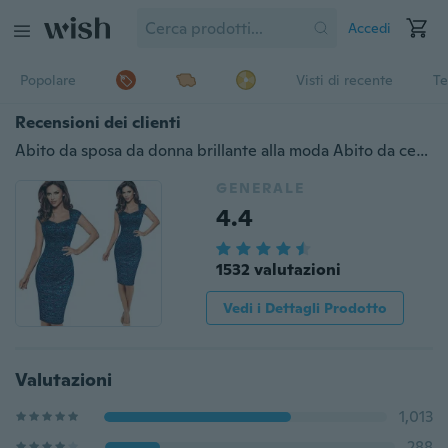
Accedi
Popolare
Visti di recente
Te
Recensioni dei clienti
Abito da sposa da donna brillante alla moda Abito da cerimonia per banchetti di fidanzamento con spalle scoperte Abito senza maniche per temperamento
GENERALE
4.4
1532 valutazioni
Vedi i Dettagli Prodotto
Valutazioni
1,013
288