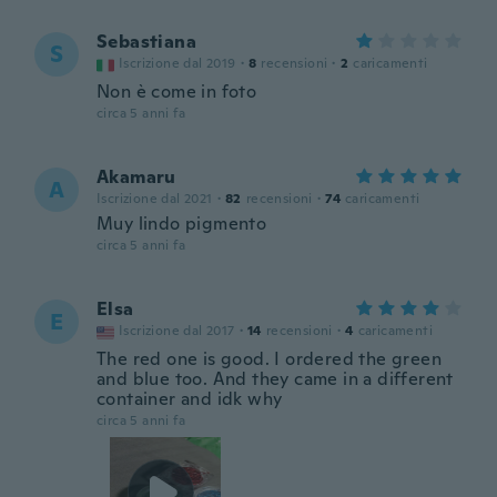
Sebastiana
S
Iscrizione dal 2019
·
8
recensioni
·
2
caricamenti
Non è come in foto
circa 5 anni fa
Akamaru
A
Iscrizione dal 2021
·
82
recensioni
·
74
caricamenti
Muy lindo pigmento
circa 5 anni fa
Elsa
E
Iscrizione dal 2017
·
14
recensioni
·
4
caricamenti
The red one is good. I ordered the green
and blue too. And they came in a different
container and idk why
circa 5 anni fa