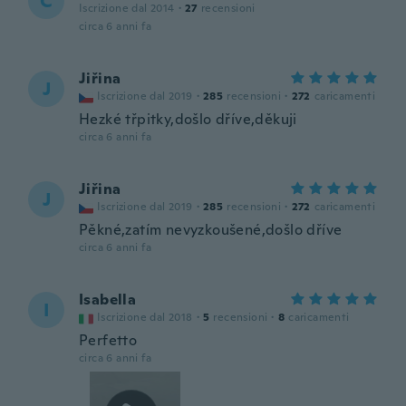
C
Iscrizione dal 2014
·
27
recensioni
circa 6 anni fa
Jiřina
J
Iscrizione dal 2019
·
285
recensioni
·
272
caricamenti
Hezké třpitky,došlo dříve,děkuji
circa 6 anni fa
Jiřina
J
Iscrizione dal 2019
·
285
recensioni
·
272
caricamenti
Pěkné,zatím nevyzkoušené,došlo dříve
circa 6 anni fa
Isabella
I
Iscrizione dal 2018
·
5
recensioni
·
8
caricamenti
Perfetto
circa 6 anni fa