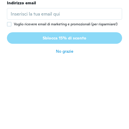
Die Farbe ist bei mir sehr beliebt,
Indirizzo email
dementsprechend glücklich bin ich
darüber , sie einzelnd gefunden zu haben
circa 6 anni fa
Voglio ricevere email di marketing e promozionali (per risparmiare!)
Krista
K
Sblocca 15% di sconto
Iscrizione dal 2015
·
75
recensioni
·
11
caricamenti
circa 6 anni fa
No grazie
Aiyana
A
Iscrizione dal 2019
·
106
recensioni
·
20
caricamenti
Not as chunky as expected but it works
circa 6 anni fa
Esther
E
Iscrizione dal 2017
·
44
recensioni
·
2
caricamenti
circa 6 anni fa
beliza