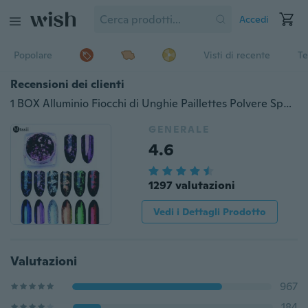
Accedi
Popolare
Visti di recente
Te
Recensioni dei clienti
1 BOX Alluminio Fiocchi di Unghie Paillettes Polvere Specchio Magico Glitter Oro Argento Colori Rossi Pigmento Irregolare Decorazione Unghie
GENERALE
4.6
1297 valutazioni
Vedi i Dettagli Prodotto
Valutazioni
967
184