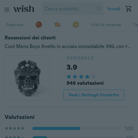
Accedi
Popolare
Visti di recente
Te
Recensioni dei clienti
Cool Mens Boys Anello in acciaio inossidabile 316L con teschio Vintage Punk Titanium Biker Jewelry Size 7-13
GENERALE
3.9
946 valutazioni
Vedi i Dettagli Prodotto
Valutazioni
509
147