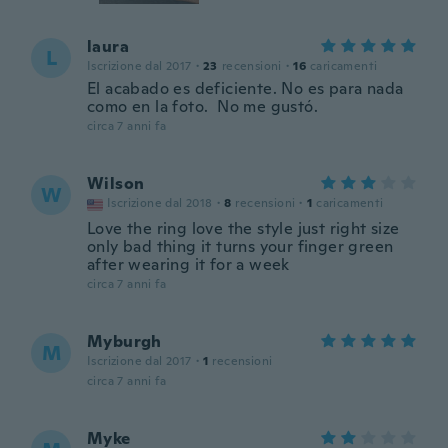
laura
L
Iscrizione dal 2017
·
23
recensioni
·
16
caricamenti
El acabado es deficiente. No es para nada
como en la foto. No me gustó.
circa 7 anni fa
Wilson
W
Iscrizione dal 2018
·
8
recensioni
·
1
caricamenti
Love the ring love the style just right size
only bad thing it turns your finger green
after wearing it for a week
circa 7 anni fa
Myburgh
M
Iscrizione dal 2017
·
1
recensioni
circa 7 anni fa
Myke