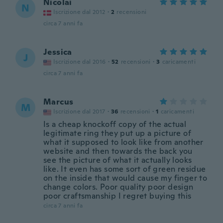
Nicolai
N
Iscrizione dal 2012
·
2
recensioni
circa 7 anni fa
Jessica
J
Iscrizione dal 2016
·
52
recensioni
·
3
caricamenti
circa 7 anni fa
Marcus
M
Iscrizione dal 2017
·
36
recensioni
·
1
caricamenti
Is a cheap knockoff copy of the actual
legitimate ring they put up a picture of
what it supposed to look like from another
website and then towards the back you
see the picture of what it actually looks
like. It even has some sort of green residue
on the inside that would cause my finger to
change colors. Poor quality poor design
poor craftsmanship I regret buying this
circa 7 anni fa