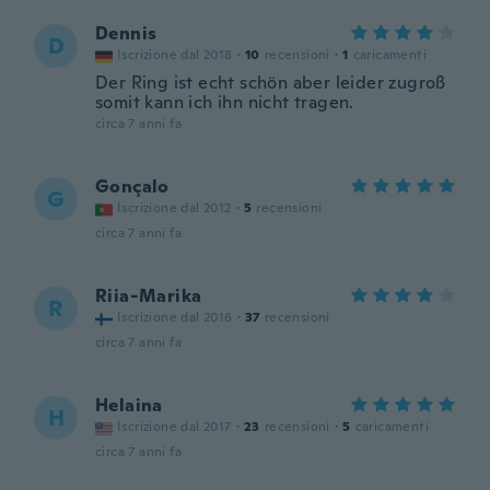
Dennis
D
Iscrizione dal 2018
·
10
recensioni
·
1
caricamenti
Der Ring ist echt schön aber leider zugroß
somit kann ich ihn nicht tragen.
circa 7 anni fa
Gonçalo
G
Iscrizione dal 2012
·
5
recensioni
circa 7 anni fa
Riia-Marika
R
Iscrizione dal 2016
·
37
recensioni
circa 7 anni fa
Helaina
H
Iscrizione dal 2017
·
23
recensioni
·
5
caricamenti
circa 7 anni fa