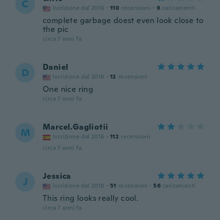
C
Iscrizione dal 2016
·
110
recensioni
·
9
caricamenti
complete garbage doest even look close to
the pic
circa 7 anni fa
Daniel
D
Iscrizione dal 2018
·
12
recensioni
One nice ring
circa 7 anni fa
Marcel.Gagliotii
M
Iscrizione dal 2016
·
112
recensioni
circa 7 anni fa
Jessica
J
Iscrizione dal 2018
·
51
recensioni
·
56
caricamenti
This ring looks really cool.
circa 7 anni fa