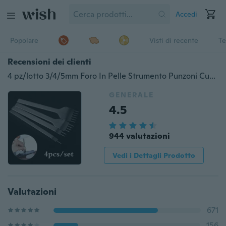
Accedi
Popolare
Visti di recente
Te
Recensioni dei clienti
4 pz/lotto 3/4/5mm Foro In Pelle Strumento Punzoni Cucitura Punch Strumento Polo Artigianale In Pelle 1 2 4 6 polo In Pelle Foro Strumento
GENERALE
4.5
944 valutazioni
Vedi i Dettagli Prodotto
Valutazioni
671
156