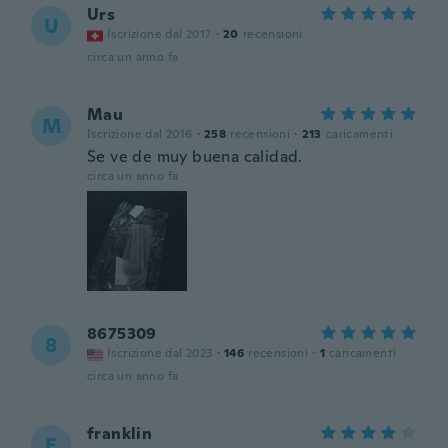
Urs
U
Iscrizione dal 2017
·
20
recensioni
circa un anno fa
Mau
M
Iscrizione dal 2016
·
258
recensioni
·
213
caricamenti
Se ve de muy buena calidad.
circa un anno fa
8675309
8
Iscrizione dal 2023
·
146
recensioni
·
1
caricamenti
circa un anno fa
franklin
F