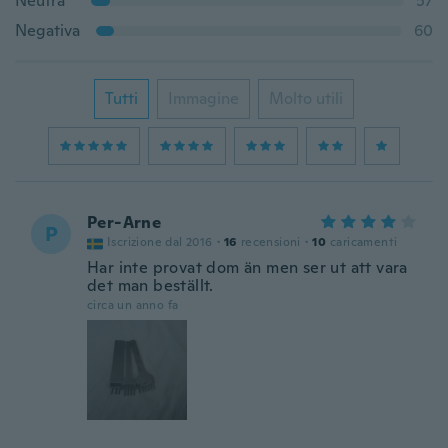
Neutra
57
Negativa
60
Tutti
Immagine
Molto utili
Per-Arne
P
Iscrizione dal 2016
·
16
recensioni
·
10
caricamenti
Har inte provat dom än men ser ut att vara
det man beställt.
circa un anno fa