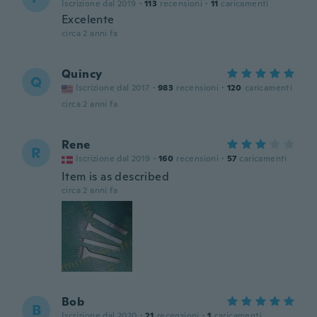
Iscrizione dal 2019
·
113
recensioni
·
11
caricamenti
Excelente
circa 2 anni fa
Quincy
Q
Iscrizione dal 2017
·
983
recensioni
·
120
caricamenti
circa 2 anni fa
Rene
R
Iscrizione dal 2019
·
160
recensioni
·
57
caricamenti
Item is as described
circa 2 anni fa
Bob
B
Iscrizione dal 2020
·
21
recensioni
·
1
caricamenti