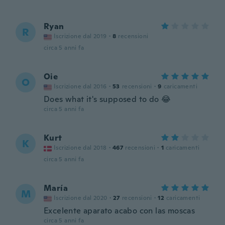
Ryan
R
Iscrizione dal 2019
·
8
recensioni
circa 5 anni fa
Oie
O
Iscrizione dal 2016
·
53
recensioni
·
9
caricamenti
Does what it's supposed to do 😂
circa 5 anni fa
Kurt
K
Iscrizione dal 2018
·
467
recensioni
·
1
caricamenti
circa 5 anni fa
María
M
Iscrizione dal 2020
·
27
recensioni
·
12
caricamenti
Excelente aparato acabo con las moscas
circa 5 anni fa