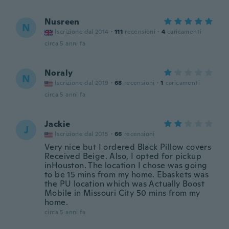
Nusreen
N
Iscrizione dal 2014
·
111
recensioni
·
4
caricamenti
circa 5 anni fa
Noraly
N
Iscrizione dal 2019
·
68
recensioni
·
1
caricamenti
circa 5 anni fa
Jackie
J
Iscrizione dal 2015
·
66
recensioni
Very nice but I ordered Black Pillow covers
Received Beige. Also, I opted for pickup
inHouston. The location I chose was going
to be 15 mins from my home. Ebaskets was
the PU location which was Actually Boost
Mobile in Missouri City 50 mins from my
home.
circa 5 anni fa