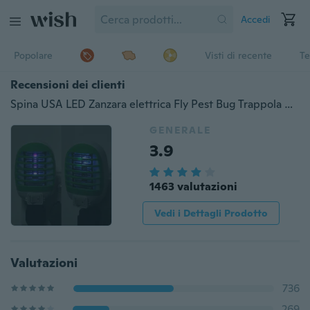
Accedi
Popolare
Visti di recente
Te
Recensioni dei clienti
Spina USA LED Zanzara elettrica Fly Pest Bug Trappola per insetti Zapper Killer Lamp AU
GENERALE
3.9
1463 valutazioni
Vedi i Dettagli Prodotto
Valutazioni
736
269