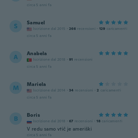
circa 5 anni fa
Samuel
S
Iscrizione dal 2015
·
266
recensioni
·
129
caricamenti
circa 5 anni fa
Anabela
A
Iscrizione dal 2018
·
91
recensioni
circa 5 anni fa
Mariela
M
Iscrizione dal 2014
·
34
recensioni
·
2
caricamenti
circa 5 anni fa
Boris
B
Iscrizione dal 2018
·
67
recensioni
·
18
caricamenti
V redu samo vtič je ameriški
circa 5 anni fa