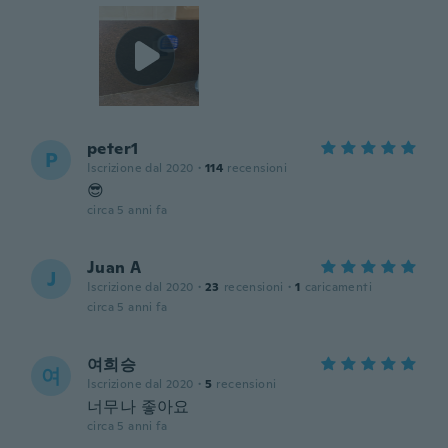
peter1
P
Iscrizione dal 2020
·
114
recensioni
😎
circa 5 anni fa
Juan A
J
Iscrizione dal 2020
·
23
recensioni
·
1
caricamenti
circa 5 anni fa
여희승
여
Iscrizione dal 2020
·
5
recensioni
너무나 좋아요
circa 5 anni fa