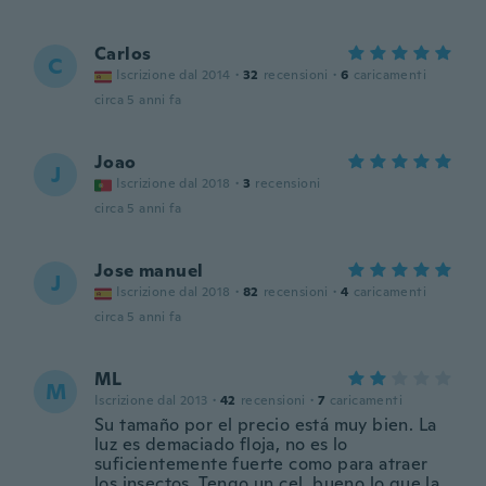
Carlos
C
Iscrizione dal 2014
·
32
recensioni
·
6
caricamenti
circa 5 anni fa
Joao
J
Iscrizione dal 2018
·
3
recensioni
circa 5 anni fa
Jose manuel
J
Iscrizione dal 2018
·
82
recensioni
·
4
caricamenti
circa 5 anni fa
ML
M
Iscrizione dal 2013
·
42
recensioni
·
7
caricamenti
Su tamaño por el precio está muy bien. La
luz es demaciado floja, no es lo
suficientemente fuerte como para atraer
los insectos. Tengo un cel. bueno lo que la