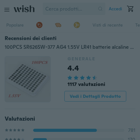
Accedi
Popolare
Visti di recente
Te
Recensioni dei clienti
100PCS SR626SW-377 AG4 1.55V LR41 batterie alcaline per orologio a bottone (colore: argento)
GENERALE
4.4
1117 valutazioni
Vedi i Dettagli Prodotto
Valutazioni
781
170