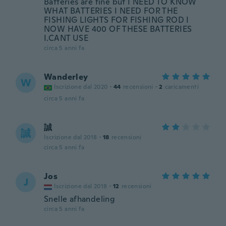
Batteries are fine but I NEED TO KNOW
WHAT BATTERIES I NEED FOR THE
FISHING LIGHTS FOR FISHING ROD I
NOW HAVE 400 OF THESE BATTERIES
I.CANT USE
circa 5 anni fa
Wanderley
W
Iscrizione dal 2020
·
44
recensioni
·
2
caricamenti
circa 5 anni fa
誠
誠
Iscrizione dal 2018
·
18
recensioni
circa 5 anni fa
Jos
J
Iscrizione dal 2018
·
12
recensioni
Snelle afhandeling
circa 5 anni fa