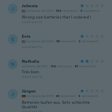
Johnnie
J
Iscrizione dal 2016
·
552
recensioni
·
5
caricamenti
Wrong size batteries that I ordered !
circa 6 anni fa
Evin
E
Iscrizione dal 2020
·
58
recensioni
·
2
caricamenti
circa 6 anni fa
Nathalie
N
Iscrizione dal 2017
·
129
recensioni
·
67
caricamenti
Très bien
circa 6 anni fa
Jürgen
J
Iscrizione dal 2018
·
63
recensioni
·
3
caricamenti
Batterien laufen aus. Sehr schlechte
Qualität.
circa 6 anni fa