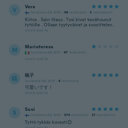
Vera
V
Iscrizione dal 2016
·
49
recensioni
·
3
caricamenti
Kiitos . Sain tilaus . Tosi kivat kesähousut
tytöille . Ollaan tyytyväiset ja suosittelen .
circa 5 anni fa
Mariateresa
M
Iscrizione dal 2017
·
67
recensioni
circa 5 anni fa
暁子
暁
Iscrizione dal 2019
·
4
recensioni
可愛いです！
circa 5 anni fa
Suvi
S
Iscrizione dal 2016
·
374
recensioni
·
21
caricamenti
Tyttö tykkäs kovasti😊
circa 5 anni fa