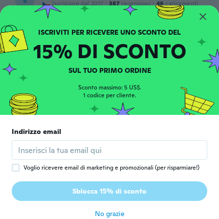
Iscrizione dal 2017
·
387
recensioni
·
49
caricamenti
circa 6 anni fa
Αναστασία
15% DI SCONTO
Α
Iscrizione dal 2017
·
303
recensioni
·
258
caricamenti
circa 6 anni fa
SUL TUO PRIMO ORDINE
Sconto massimo: 5 US$.
茜
茜
1 codice per cliente.
Iscrizione dal 2020
·
31
recensioni
circa 6 anni fa
Indirizzo email
綾
綾
Iscrizione dal 2020
·
49
recensioni
·
8
caricamenti
circa 6 anni fa
Voglio ricevere email di marketing e promozionali (per risparmiare!)
綾佳
綾
Sblocca 15% di sconto
Iscrizione dal 2019
·
67
recensioni
circa 6 anni fa
No grazie