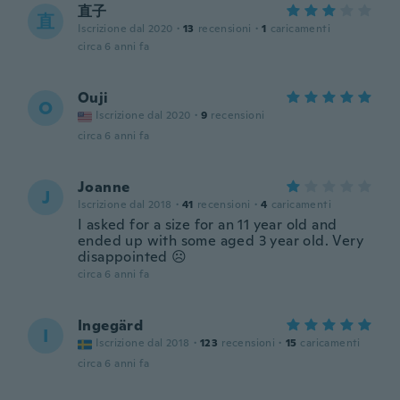
直子
直
Iscrizione dal 2020
·
13
recensioni
·
1
caricamenti
circa 6 anni fa
Ouji
O
Iscrizione dal 2020
·
9
recensioni
circa 6 anni fa
Joanne
J
Iscrizione dal 2018
·
41
recensioni
·
4
caricamenti
I asked for a size for an 11 year old and
ended up with some aged 3 year old. Very
disappointed ☹️
circa 6 anni fa
Ingegärd
I
Iscrizione dal 2018
·
123
recensioni
·
15
caricamenti
circa 6 anni fa