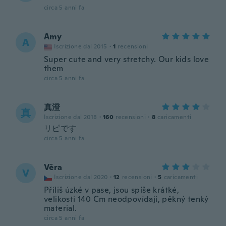
circa 5 anni fa
Amy
A
Iscrizione dal 2015
·
1
recensioni
Super cute and very stretchy. Our kids love
them
circa 5 anni fa
真澄
真
Iscrizione dal 2018
·
160
recensioni
·
8
caricamenti
リピです
circa 5 anni fa
Věra
V
Iscrizione dal 2020
·
12
recensioni
·
5
caricamenti
Příliš úzké v pase, jsou spíše krátké,
velikosti 140 Cm neodpovídají, pěkný tenký
material.
circa 5 anni fa