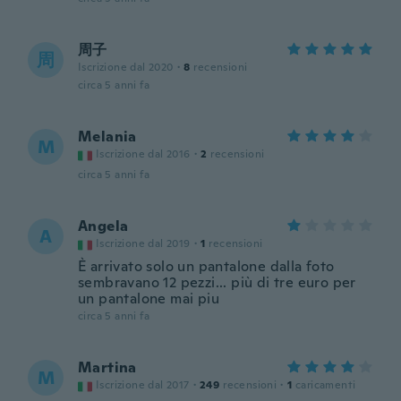
周子
周
Iscrizione dal 2020
·
8
recensioni
circa 5 anni fa
Melania
M
Iscrizione dal 2016
·
2
recensioni
circa 5 anni fa
Angela
A
Iscrizione dal 2019
·
1
recensioni
È arrivato solo un pantalone dalla foto
sembravano 12 pezzi... più di tre euro per
un pantalone mai piu
circa 5 anni fa
Martina
M
Iscrizione dal 2017
·
249
recensioni
·
1
caricamenti