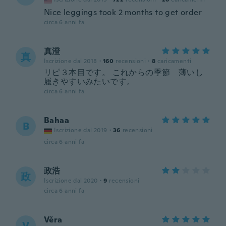
Nice leggings took 2 months to get order
circa 6 anni fa
真澄
真
Iscrizione dal 2018
·
160
recensioni
·
8
caricamenti
リピ３本目です。 これからの季節 薄いし
履きやすいみたいです。
circa 6 anni fa
Bahaa
B
Iscrizione dal 2019
·
36
recensioni
circa 6 anni fa
政浩
政
Iscrizione dal 2020
·
9
recensioni
circa 6 anni fa
Věra
V