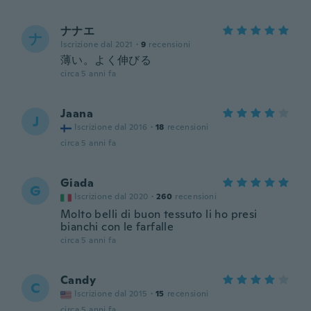
ナナエ
ナ
Iscrizione dal 2021
·
9
recensioni
薄い。よく伸びる
circa 5 anni fa
Jaana
J
Iscrizione dal 2016
·
18
recensioni
circa 5 anni fa
Giada
G
Iscrizione dal 2020
·
260
recensioni
Molto belli di buon tessuto li ho presi
bianchi con le farfalle
circa 5 anni fa
Candy
C
Iscrizione dal 2015
·
15
recensioni
circa 5 anni fa