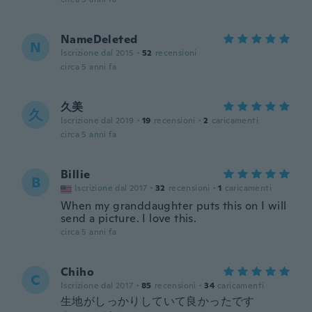
NameDeleted
N
Iscrizione dal 2015
·
52
recensioni
circa 5 anni fa
久美
久
Iscrizione dal 2019
·
19
recensioni
·
2
caricamenti
circa 5 anni fa
Billie
B
Iscrizione dal 2017
·
32
recensioni
·
1
caricamenti
When my granddaughter puts this on I will
send a picture. I love this.
circa 5 anni fa
Chiho
C
Iscrizione dal 2017
·
85
recensioni
·
34
caricamenti
生地がしっかりしていて良かったです