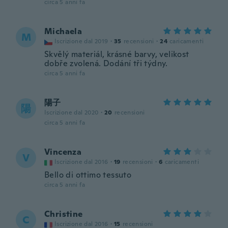
circa 5 anni fa
Michaela
M
Iscrizione dal 2019
·
35
recensioni
·
24
caricamenti
Skvělý materiál, krásné barvy, velikost
dobře zvolená. Dodání tři týdny.
circa 5 anni fa
陽子
陽
Iscrizione dal 2020
·
20
recensioni
circa 5 anni fa
Vincenza
V
Iscrizione dal 2016
·
19
recensioni
·
6
caricamenti
Bello di ottimo tessuto
circa 5 anni fa
Christine
C
Iscrizione dal 2016
·
15
recensioni