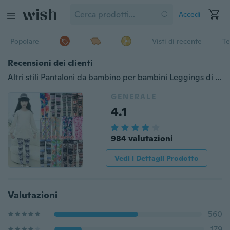
Accedi
Popolare
Visti di recente
Te
Recensioni dei clienti
Altri stili Pantaloni da bambino per bambini Leggings di alta qualità Pantaloni a fiori elasticizzati con stampa floreale
GENERALE
4.1
984 valutazioni
Vedi i Dettagli Prodotto
Valutazioni
560
179