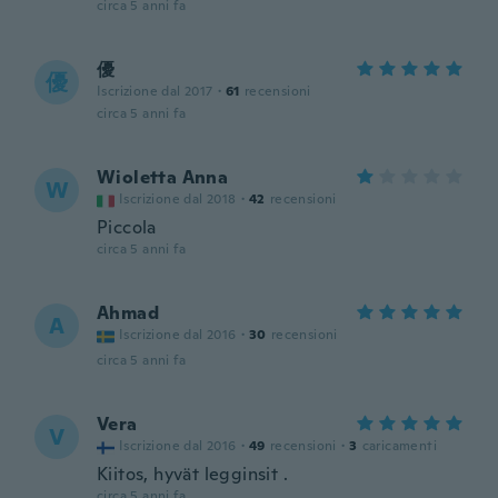
circa 5 anni fa
優
優
Iscrizione dal 2017
·
61
recensioni
circa 5 anni fa
Wioletta Anna
W
Iscrizione dal 2018
·
42
recensioni
Piccola
circa 5 anni fa
Ahmad
A
Iscrizione dal 2016
·
30
recensioni
circa 5 anni fa
Vera
V
Iscrizione dal 2016
·
49
recensioni
·
3
caricamenti
Kiitos, hyvät legginsit .
circa 5 anni fa