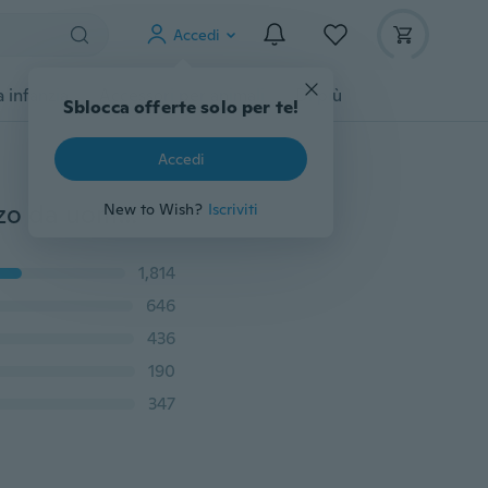
Accedi
 infanzia
Accessori per animali
Di più
Sblocca offerte solo per te!
Accedi
1PC Orologio da polso in pelle con quadrante al quarzo da uomo e da donna （opzione：A&B）
New to Wish?
Iscriviti
1,814
646
436
190
347