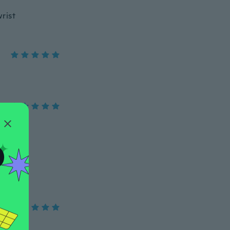
wrist
O