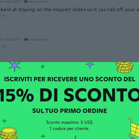
one dal 2022
·
18
recensioni
best at staying on the magnet slides so it can fall off your 
i fa
one dal 2017
·
38
recensioni
i fa
ндр
 dal 2019
·
35
recensioni
·
3
caricamenti
i fa
15% DI SCONT
SUL TUO PRIMO ORDINE
Sconto massimo: 5 US$.
DA
1 codice per cliente.
one dal 2016
·
535
recensioni
·
406
caricamenti
i fa