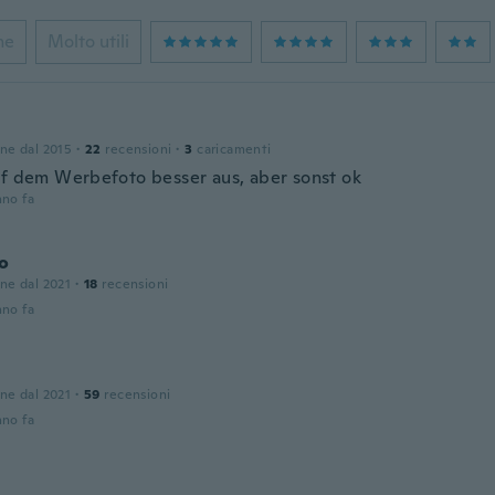
ne
Molto utili
one dal 2015
·
22
recensioni
·
3
caricamenti
uf dem Werbefoto besser aus, aber sonst ok
nno fa
o
one dal 2021
·
18
recensioni
nno fa
one dal 2021
·
59
recensioni
nno fa