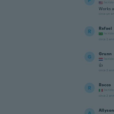
P
Iscrizi
Works a
circa un a
Rafael
R
Iscrizi
circa 2 ann
Grunn
G
Iscrizi
👍
circa 2 ann
Rocco
R
Iscrizi
circa 2 ann
Allyso
A