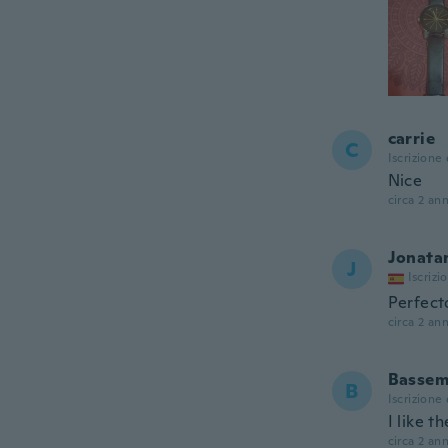
carrie
C
Iscrizione
Nice
circa 2 ann
Jonata
J
Iscrizi
Perfect
circa 2 ann
Basse
B
Iscrizione
I like t
circa 2 ann