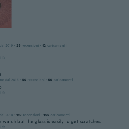
 dal 2019
·
28
recensioni
·
12
caricamenti
i fa
n
one dal 2015
·
59
recensioni
·
59
caricamenti
o
i fa
m
 dal 2018
·
110
recensioni
·
195
caricamenti
he watch but the glass is easily to get scratches.
i fa