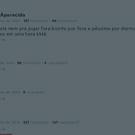
 Aparecido
one dal 2020
·
137
recensioni
·
49
caricamenti
sta nem pra jogar fora bonito por fora e péssimo por dentr
os em uma hora kkkk
i fa
 dal 2016
·
99
recensioni
·
5
caricamenti
i fa
one dal 2023
·
6
recensioni
i fa
one dal 2019
·
227
recensioni
·
127
caricamenti
i fa