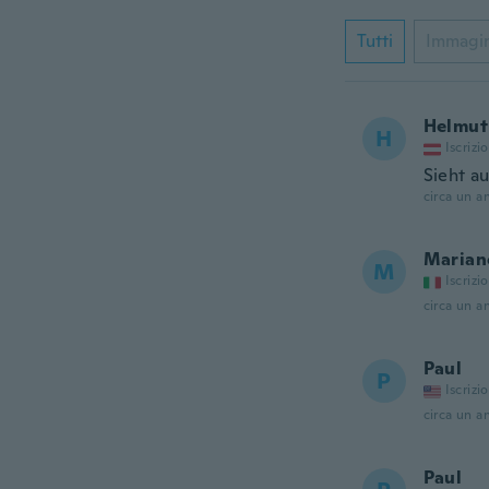
Tutti
Immagi
Helmut
H
Iscrizi
Sieht a
circa un a
Marian
M
Iscrizi
circa un a
Paul
P
Iscrizi
circa un a
Paul