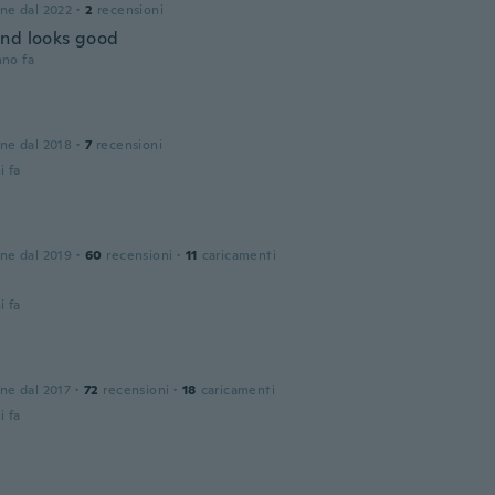
one dal 2022
·
2
recensioni
nd looks good
nno fa
one dal 2018
·
7
recensioni
i fa
one dal 2019
·
60
recensioni
·
11
caricamenti
i fa
one dal 2017
·
72
recensioni
·
18
caricamenti
i fa
n