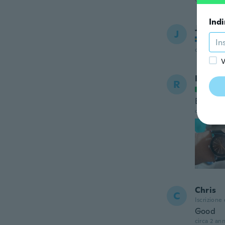
Indi
Jan Eri
J
Iscrizi
circa 2 ann
V
Robert
R
Iscrizi
È il se
circa 2 ann
Chris
C
Iscrizione
Good
circa 2 ann