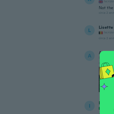
Iscrizi
Not the 
circa 2 ann
Lisette
L
Iscrizi
circa 2 ann
Алекса
А
Iscrizione
circa 2 ann
IOLAN
I
Iscrizi
circa 2 ann