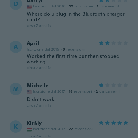
Darryl
D
Iscrizione dal 2016
·
59
recensioni
·
1
caricamenti
Where do u plug in the Bluetooth charger
cord?
circa 7 anni fa
April
A
Iscrizione dal 2015
·
3
recensioni
Worked the first time but then stopped
working
circa 7 anni fa
Michelle
M
Iscrizione dal 2017
·
18
recensioni
·
2
caricamenti
Didn’t work.
circa 7 anni fa
Király
K
Iscrizione dal 2017
·
22
recensioni
circa 7 anni fa