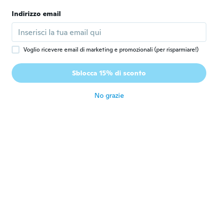
Product was not compatible to my device
Indirizzo email
circa 7 anni fa
Charlotte
C
Voglio ricevere email di marketing e promozionali (per risparmiare!)
Iscrizione dal 2017
·
96
recensioni
·
1
caricamenti
Den fungerer ikke optimalt. Understøtter
Sblocca 15% di sconto
ikke iPhone 8 og ipad
circa 7 anni fa
No grazie
teawatea
T
Iscrizione dal 2017
·
47
recensioni
·
14
caricamenti
circa 7 anni fa
Juan
J
Iscrizione dal 2017
·
73
recensioni
·
2
caricamenti
circa 7 anni fa
Giorgy
G