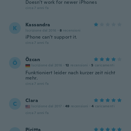
Doesn’t work for newer iPhones
circa 7 anni fa
Kassandra
K
Iscrizione dal 2016
·
8
recensioni
iPhone can’t support it.
circa 7 anni fa
Özcan
Ö
Iscrizione dal 2016
·
12
recensioni
·
5
caricamenti
Funktioniert leider nach kurzer zeit nicht
mehr.
circa 7 anni fa
Clara
C
Iscrizione dal 2017
·
49
recensioni
·
4
caricamenti
circa 7 anni fa
Piritta