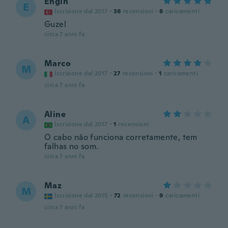
Engin
E
Iscrizione dal 2017
·
36
recensioni
·
8
caricamenti
Guzel
circa 7 anni fa
Marco
M
Iscrizione dal 2017
·
27
recensioni
·
1
caricamenti
circa 7 anni fa
Aline
A
Iscrizione dal 2017
·
1
recensioni
O cabo não funciona corretamente, tem
falhas no som.
circa 7 anni fa
Maz
M
Iscrizione dal 2015
·
72
recensioni
·
9
caricamenti
circa 7 anni fa