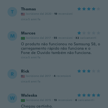
Thomas
T
Iscrizione dal 2020
·
19
recensioni
circa 5 anni fa
Marcos
M
Iscrizione dal 2017
·
55
recensioni
·
32
caricamenti
O produto não funcionou no Samsung S8, o
carregamento rápido não funciona e o
Fone de Ouvido também não funciona.
circa 5 anni fa
Rick
R
Iscrizione dal 2017
·
4
recensioni
circa 6 anni fa
Waleska
W
Iscrizione dal 2015
·
13
recensioni
·
6
caricamenti
Chegou certinho.