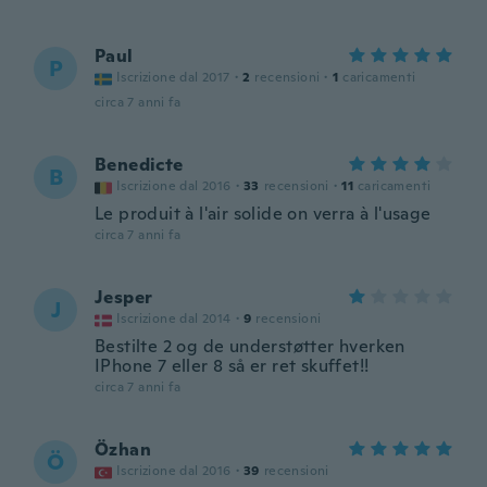
Paul
P
Iscrizione dal 2017
·
2
recensioni
·
1
caricamenti
circa 7 anni fa
Benedicte
B
Iscrizione dal 2016
·
33
recensioni
·
11
caricamenti
Le produit à l'air solide on verra à l'usage
circa 7 anni fa
Jesper
J
Iscrizione dal 2014
·
9
recensioni
Bestilte 2 og de understøtter hverken
IPhone 7 eller 8 så er ret skuffet!!
circa 7 anni fa
Özhan
Ö
Iscrizione dal 2016
·
39
recensioni