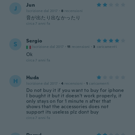
Jun
J
Iscrizione dal 2017
·
8
recensioni
音が出たり出なかったり
circa 7 anni fa
Sergio
S
Iscrizione dal 2017
·
11
recensioni
·
3
caricamenti
Ok
circa 7 anni fa
Huda
H
Iscrizione dal 2017
·
4
recensioni
·
1
caricamenti
Do not buy it if you want to buy for iphone
I bought it but it doesn't work properly, it
only stays on for 1 minute n after that
shows that the accessories does not
support its useless plz dont buy
circa 7 anni fa