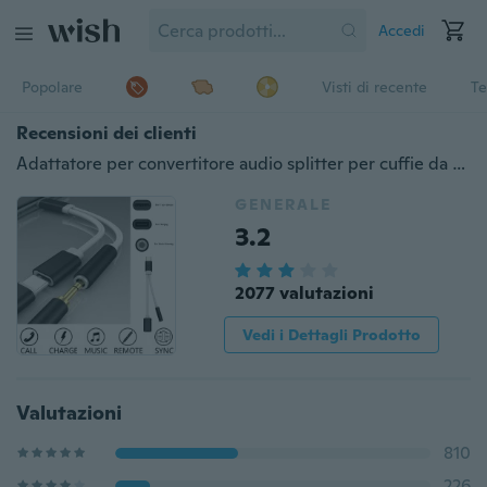
Accedi
Popolare
Visti di recente
Te
Recensioni dei clienti
Adattatore per convertitore audio splitter per cuffie da USB da tipo C a 3,5 mm portatile da 1 PC
GENERALE
3.2
2077 valutazioni
Vedi i Dettagli Prodotto
Valutazioni
810
226