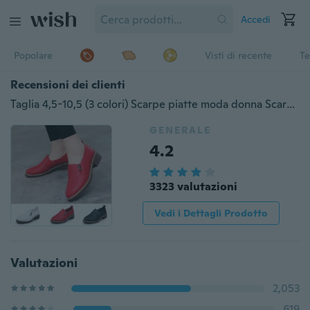
Accedi
Popolare
Visti di recente
Te
Recensioni dei clienti
Taglia 4,5-10,5 (3 colori) Scarpe piatte moda donna Scarpe Oxford in vera pelle
GENERALE
4.2
3323 valutazioni
Vedi i Dettagli Prodotto
Valutazioni
2,053
619