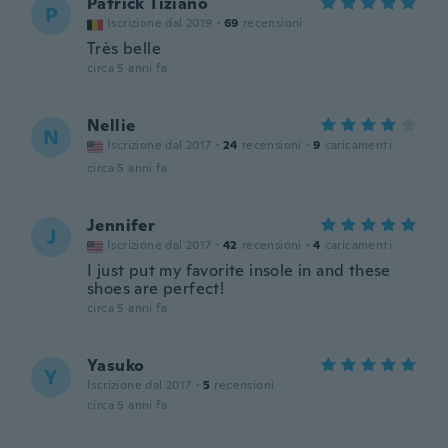
Patrick Tiziano
P
Iscrizione dal 2019
·
69
recensioni
Très belle
circa 5 anni fa
Nellie
N
Iscrizione dal 2017
·
24
recensioni
·
9
caricamenti
circa 5 anni fa
Jennifer
J
Iscrizione dal 2017
·
42
recensioni
·
4
caricamenti
I just put my favorite insole in and these
shoes are perfect!
circa 5 anni fa
Yasuko
Y
Iscrizione dal 2017
·
5
recensioni
circa 5 anni fa