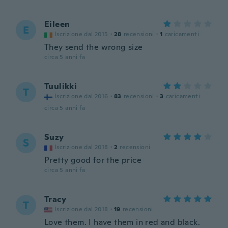
Eileen
E
Iscrizione dal 2015
·
28
recensioni
·
1
caricamenti
They send the wrong size
circa 5 anni fa
Tuulikki
T
Iscrizione dal 2016
·
83
recensioni
·
3
caricamenti
circa 5 anni fa
Suzy
S
Iscrizione dal 2018
·
2
recensioni
Pretty good for the price
circa 5 anni fa
Tracy
T
Iscrizione dal 2018
·
19
recensioni
Love them. I have them in red and black.