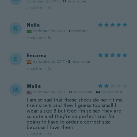
Iscrizione dal 2018
·
37
recensioni
circa 5 anni fa
Neila
N
Iscrizione dal 2018
·
1
recensioni
circa 5 anni fa
Encarna
E
Iscrizione dal 2017
·
2
recensioni
circa 5 anni fa
Maile
M
Iscrizione dal 2018
·
72
recensioni
·
44
caricamenti
I am so sad that these shoes do not fit me
their size 8 and they I guess too small I
wear a size 8 but God I'm so sad they are
so cute and they're so perfect and I'm
going to have to order a correct size
because I love them
circa 5 anni fa