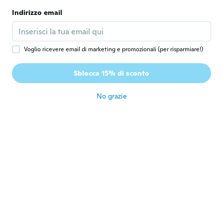
circa 5 anni fa
Indirizzo email
Cecile
C
Iscrizione dal 2017
·
191
recensioni
Voglio ricevere email di marketing e promozionali (per risparmiare!)
Size is just right ! good quality. Love it !
Surely i am recommending this. Thanks
Sblocca 15% di sconto
Wish ! 😊👍
circa 5 anni fa
No grazie
Norma
N
Iscrizione dal 2015
·
4
recensioni
El color y calidad muy padre
circa 5 anni fa
Petra
P
Iscrizione dal 2016
·
129
recensioni
·
6
caricamenti
circa 5 anni fa