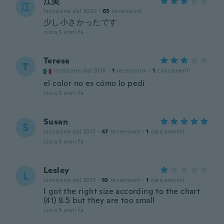
江美
江
Iscrizione dal 2020
·
65
recensioni
少し小さかったです
circa 5 anni fa
Teresa
T
Iscrizione dal 2018
·
1
recensioni
·
1
caricamenti
el color no es cómo lo pedí
circa 5 anni fa
Susan
S
Iscrizione dal 2017
·
47
recensioni
·
1
caricamenti
circa 5 anni fa
Lesley
L
Iscrizione dal 2017
·
10
recensioni
·
1
caricamenti
I got the right size according to the chart
(41) 8.5 but they are too small
circa 5 anni fa