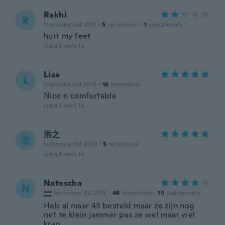
Rakhi
R
Iscrizione dal 2017
·
5
recensioni
·
1
caricamenti
hurt my feet
circa 5 anni fa
Lisa
L
Iscrizione dal 2016
·
16
recensioni
Nice n comfortable
circa 5 anni fa
浩之
浩
Iscrizione dal 2020
·
5
recensioni
circa 5 anni fa
Natascha
N
Iscrizione dal 2015
·
46
recensioni
·
19
caricamenti
Heb al maar 43 besteld maar ze zijn nog
net te klein jammer pas ze wel maar wel
krap