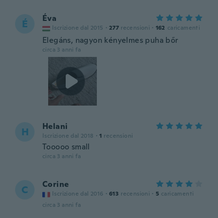
Éva
É
Iscrizione dal 2015
·
277
recensioni
·
162
caricamenti
Elegáns, nagyon kényelmes puha bőr
circa 3 anni fa
Helani
H
Iscrizione dal 2018
·
1
recensioni
Tooooo small
circa 3 anni fa
Corine
C
Iscrizione dal 2016
·
613
recensioni
·
5
caricamenti
circa 3 anni fa