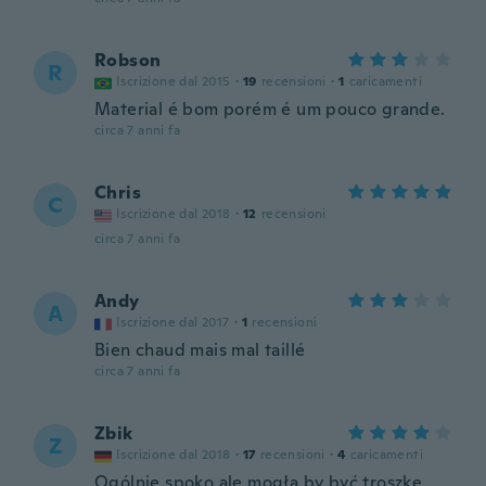
Robson
R
Iscrizione dal 2015
·
19
recensioni
·
1
caricamenti
Material é bom porém é um pouco grande.
circa 7 anni fa
Chris
C
Iscrizione dal 2018
·
12
recensioni
circa 7 anni fa
Andy
A
Iscrizione dal 2017
·
1
recensioni
Bien chaud mais mal taillé
circa 7 anni fa
Zbik
Z
Iscrizione dal 2018
·
17
recensioni
·
4
caricamenti
Ogólnie spoko ale mogła by być troszkę