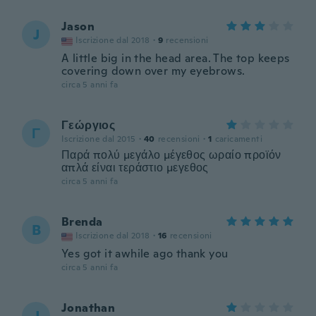
Jason
J
Iscrizione dal 2018
·
9
recensioni
A little big in the head area. The top keeps
covering down over my eyebrows.
circa 5 anni fa
Γεώργιος
Γ
Iscrizione dal 2015
·
40
recensioni
·
1
caricamenti
Παρά πολύ μεγάλο μέγεθος ωραίο προϊόν
απλά είναι τεράστιο μεγεθος
circa 5 anni fa
Brenda
B
Iscrizione dal 2018
·
16
recensioni
Yes got it awhile ago thank you
circa 5 anni fa
Jonathan