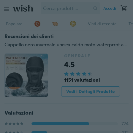
Accedi
Popolare
Visti di recente
Te
Recensioni dei clienti
Cappello nero invernale unisex caldo moto waterprrof antivento maschera cappello collo collo berretti per uomo donna sport bicicletta termica pile passamontagna cappello
GENERALE
4.5
1151 valutazioni
Vedi i Dettagli Prodotto
Valutazioni
774
212