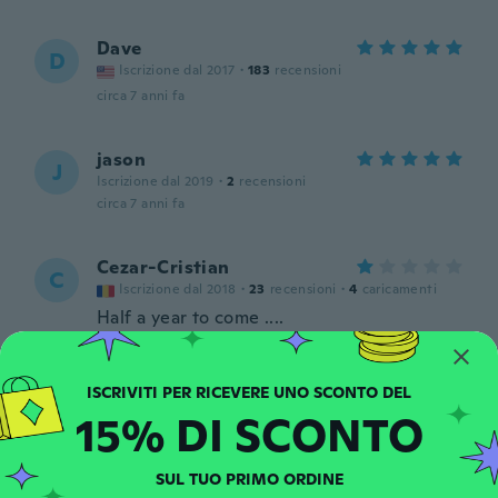
Dave
D
Iscrizione dal 2017
·
183
recensioni
circa 7 anni fa
jason
J
Iscrizione dal 2019
·
2
recensioni
circa 7 anni fa
Cezar-Cristian
C
Iscrizione dal 2018
·
23
recensioni
·
4
caricamenti
Half a year to come ....
circa 7 anni fa
Samantha
S
15% DI SCONTO
Iscrizione dal 2017
·
9
recensioni
circa 7 anni fa
SUL TUO PRIMO ORDINE