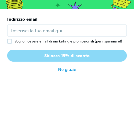
circa 6 anni fa
Indirizzo email
Gemma
G
Iscrizione dal 2016
·
83
recensioni
·
1
caricamenti
circa 6 anni fa
Voglio ricevere email di marketing e promozionali (per risparmiare!)
Jessica
J
Sblocca 15% di sconto
Iscrizione dal 2015
·
30
recensioni
circa 6 anni fa
No grazie
Angie
A
Iscrizione dal 2015
·
26
recensioni
·
1
caricamenti
Love em
circa 6 anni fa
Alexandra
A
Iscrizione dal 2017
·
42
recensioni
·
1
caricamenti
circa 6 anni fa