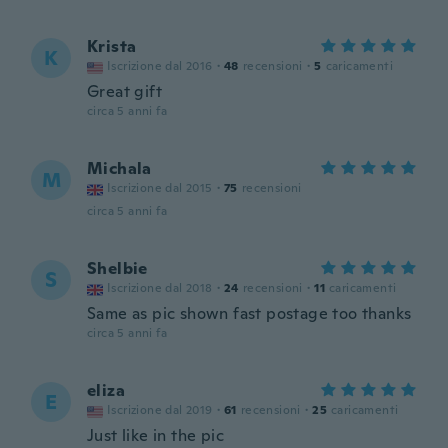
Krista
K
Iscrizione dal 2016
·
48
recensioni
·
5
caricamenti
Great gift
circa 5 anni fa
Michala
M
Iscrizione dal 2015
·
75
recensioni
circa 5 anni fa
Shelbie
S
Iscrizione dal 2018
·
24
recensioni
·
11
caricamenti
Same as pic shown fast postage too thanks
circa 5 anni fa
eliza
E
Iscrizione dal 2019
·
61
recensioni
·
25
caricamenti
Just like in the pic