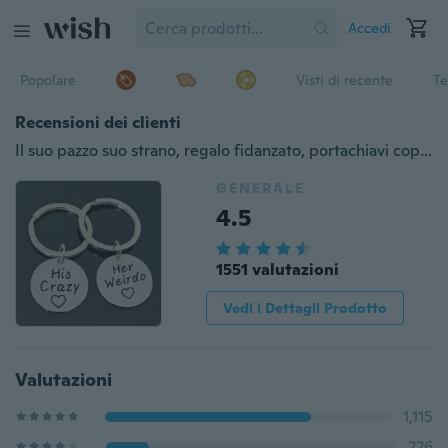
Accedi
Popolare
Visti di recente
Te
Recensioni dei clienti
Il suo pazzo suo strano, regalo fidanzato, portachiavi coppie, regalo di anniversario, regalo marito, regalo Geek, regalo di coppia, Geekery, regalo di coppia
GENERALE
4.5
1551 valutazioni
Vedi i Dettagli Prodotto
Valutazioni
1,115
226