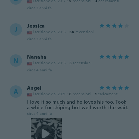
Iscrizione dal 2017
·
5
recensioni
·
3
caricamenti
circa 3 anni fa
Jessica
J
Iscrizione dal 2015
·
54
recensioni
circa 3 anni fa
Nanaha
N
Iscrizione dal 2015
·
3
recensioni
circa 4 anni fa
Angel
A
Iscrizione dal 2021
·
6
recensioni
·
1
caricamenti
I love it so much and he loves his too. Took
a while for shiping but well worth the wait.
circa 4 anni fa