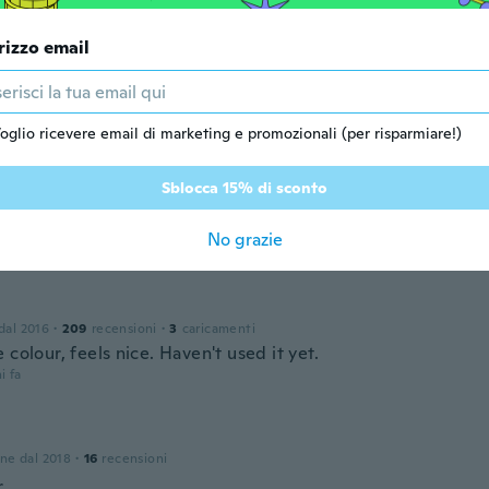
i fa
rizzo email
one dal 2019
·
84
recensioni
·
3
caricamenti
 good to sleep on I love it
oglio ricevere email di marketing e promozionali (per risparmiare!)
i fa
Sblocca 15% di sconto
one dal 2020
·
2
recensioni
No grazie
i fa
 dal 2016
·
209
recensioni
·
3
caricamenti
 colour, feels nice. Haven't used it yet.
i fa
one dal 2018
·
16
recensioni
r