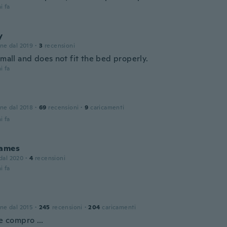
i fa
y
one dal 2019
·
3
recensioni
small and does not fit the bed properly.
i fa
one dal 2018
·
69
recensioni
·
9
caricamenti
i fa
James
 dal 2020
·
4
recensioni
i fa
one dal 2015
·
245
recensioni
·
204
caricamenti
he compro ...