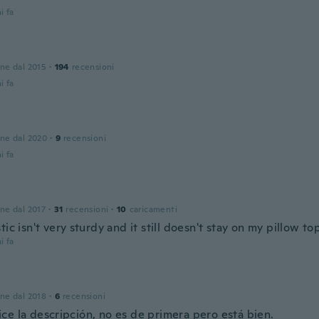
i fa
one dal 2015
·
194
recensioni
i fa
one dal 2020
·
9
recensioni
i fa
one dal 2017
·
31
recensioni
·
10
caricamenti
tic isn't very sturdy and it still doesn't stay on my pillow to
i fa
one dal 2018
·
6
recensioni
ce la descripción, no es de primera pero está bien.