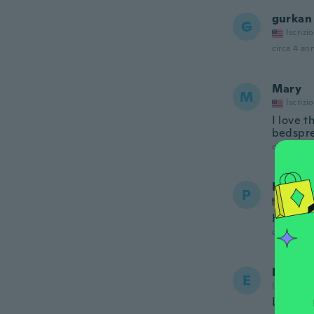
gurkan
G
Iscrizi
circa 4 ann
Mary
M
Iscrizi
I love t
bedsprea
circa 4 ann
Patrici
P
Iscrizi
Have to
circa 5 ann
Edith
E
Iscrizione
Le côté