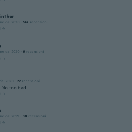
inther
one dal 2020
·
142
recensioni
i fa
a
one dal 2020
·
9
recensioni
i fa
 dal 2020
·
72
recensioni
. No too bad
i fa
a
one dal 2019
·
30
recensioni
i fa