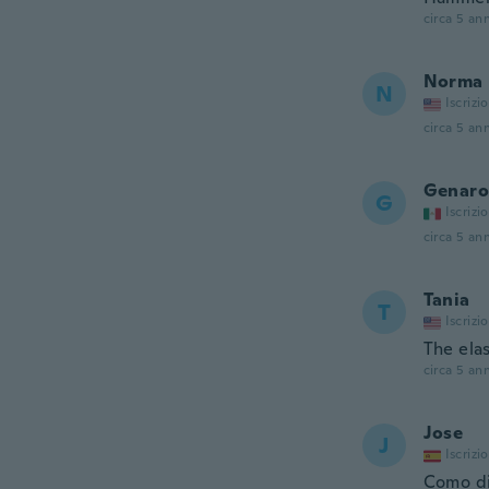
circa 5 ann
Norma
N
Iscrizi
circa 5 ann
Genaro
G
Iscrizi
circa 5 ann
Tania
T
Iscrizi
The elas
circa 5 ann
Jose
J
Iscrizi
Como di