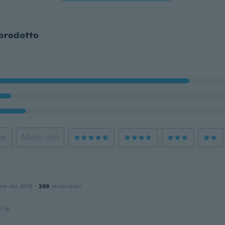
 prodotto
ne
Molto utili
one dal 2018
·
269
recensioni
i fa