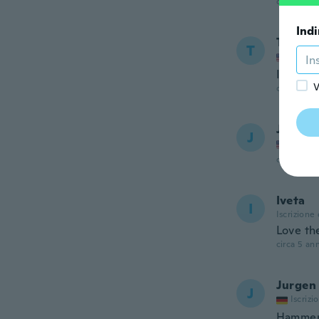
circa 5 ann
Indi
Teresa
T
Iscrizi
It feels
V
circa 5 ann
Jan
J
Iscrizi
circa 5 ann
Iveta
I
Iscrizione
Love the
circa 5 ann
Jurgen
J
Iscrizi
Hamme