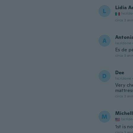
Lidia A
L
Iscrizi
circa 3 ann
Antoni
A
Iscrizione
Es de p
circa 3 ann
Dee
D
Iscrizione
Very che
mattress
circa 3 ann
Michel
M
Iscrizi
1st is n
circa 3 ann