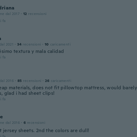
driana
one dal 2017
·
12
recensioni
i fa
a
 dal 2021
·
34
recensioni
·
10
caricamenti
ésimo textura y mala calidad
i fa
 dal 2016
·
85
recensioni
·
26
caricamenti
ap materials, does not fit pillowtop mattress, would barely
, glad i had sheet clips!
i fa
le
one dal 2016
·
6
recensioni
ot jersey sheets. 2nd the colors are dull!
i fa