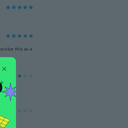
scribe this as a
O
n