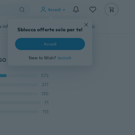
Accedi
 infanzia
Accessori per animali
Di più
Sblocca offerte solo per te!
Accedi
Extra profondo 12 '' (30 cm) Mobili Moda elastica Lusso Tinta unita Lenzuolo copriletto Biancheria da letto Coprimaterasso elastico Taglie copriletto Full / Queen / King
New to Wish?
Iscriviti
572
217
130
71
113