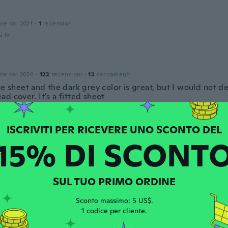
one dal 2021
·
1
recensioni
i fa
one dal 2020
·
122
recensioni
·
12
caricamenti
he sheet and the dark grey color is great, but I would not de
d cover. It's a fitted sheet
i fa
a
15% DI SCONT
one dal 2019
·
26
recensioni
·
14
caricamenti
 wash them
i fa
SUL TUO PRIMO ORDINE
Sconto massimo: 5 US$.
 dal 2017
·
143
recensioni
·
1
caricamenti
1 codice per cliente.
 du drap contour n’est pas assez long donc ne tiens pas bie