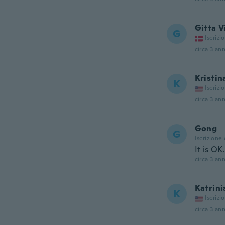
Gitta V
G
Iscrizi
circa 3 ann
Kristin
K
Iscrizi
circa 3 ann
Gong
G
Iscrizione
It is OK
circa 3 ann
Katrini
K
Iscrizi
circa 3 ann