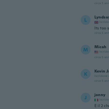
circa 5 ann
Lyndsa
L
Iscrizi
Its too 
circa 5 ann
Micah
M
Iscrizi
circa 5 ann
Kevin 
K
Iscrizione
circa 5 ann
jonny
J
Iscrizi
E il 2 c