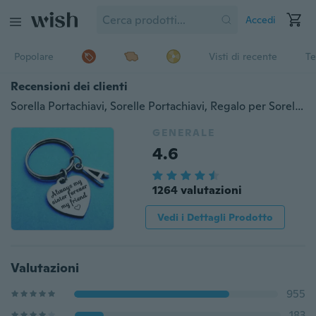
Accedi
Popolare
Visti di recente
Te
Recensioni dei clienti
Sorella Portachiavi, Sorelle Portachiavi, Regalo per Sorella Regalo, Sempre Mia Sorella Per Sempre Mia Amica, Portachiavi Sorella Iniziale Personalizzata
GENERALE
4.6
1264 valutazioni
Vedi i Dettagli Prodotto
Valutazioni
955
183