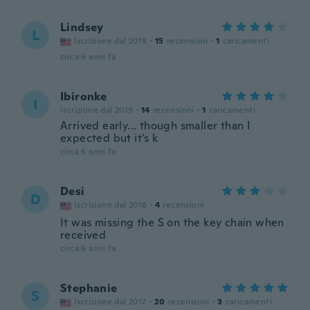
Lindsey
L
Iscrizione dal 2019
·
15
recensioni
·
1
caricamenti
circa 6 anni fa
Ibironke
I
Iscrizione dal 2019
·
14
recensioni
·
1
caricamenti
Arrived early... though smaller than I
expected but it's k
circa 6 anni fa
Desi
D
Iscrizione dal 2016
·
4
recensioni
It was missing the S on the key chain when
received
circa 6 anni fa
Stephanie
S
Iscrizione dal 2017
·
20
recensioni
·
3
caricamenti