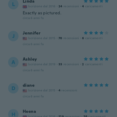
Linda
L
Iscrizione dal 2016
·
24
recensioni
·
4
caricamenti
Exactly as pictured.
circa 6 anni fa
Jennifer
J
Iscrizione dal 2015
·
70
recensioni
·
6
caricamenti
circa 6 anni fa
Ashley
A
Iscrizione dal 2019
·
33
recensioni
·
2
caricamenti
circa 6 anni fa
diane
D
Iscrizione dal 2015
·
4
recensioni
circa 6 anni fa
Heena
H
Iscrizione dal 2016
·
129
recensioni
·
58
caricamenti