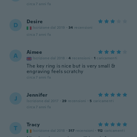
circa 7 anni fa
Desire
D
Iscrizione dal 2019
·
34
recensioni
circa 7 anni fa
Aimee
A
Iscrizione dal 2018
·
4
recensioni
·
1
caricamenti
The key ring is nice but is very small &
engraving feels scratchy
circa 7 anni fa
Jennifer
J
Iscrizione dal 2017
·
29
recensioni
·
5
caricamenti
circa 7 anni fa
Tracy
T
Iscrizione dal 2018
·
317
recensioni
·
112
caricamenti