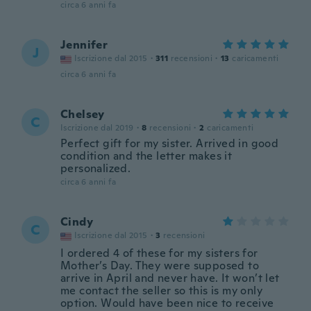
circa 6 anni fa
Jennifer
J
Iscrizione dal 2015
·
311
recensioni
·
13
caricamenti
circa 6 anni fa
Chelsey
C
Iscrizione dal 2019
·
8
recensioni
·
2
caricamenti
Perfect gift for my sister. Arrived in good
condition and the letter makes it
personalized.
circa 6 anni fa
Cindy
C
Iscrizione dal 2015
·
3
recensioni
I ordered 4 of these for my sisters for
Mother’s Day. They were supposed to
arrive in April and never have. It won’t let
me contact the seller so this is my only
option. Would have been nice to receive