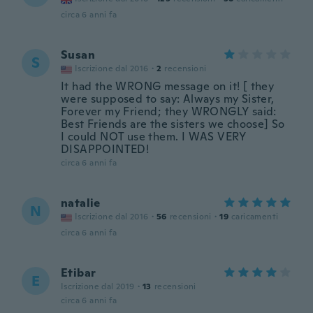
circa 6 anni fa
Susan
S
Iscrizione dal 2016
·
2
recensioni
It had the WRONG message on it! [ they
were supposed to say: Always my Sister,
Forever my Friend; they WRONGLY said:
Best Friends are the sisters we choose] So
I could NOT use them. I WAS VERY
DISAPPOINTED!
circa 6 anni fa
natalie
N
Iscrizione dal 2016
·
56
recensioni
·
19
caricamenti
circa 6 anni fa
Etibar
E
Iscrizione dal 2019
·
13
recensioni
circa 6 anni fa