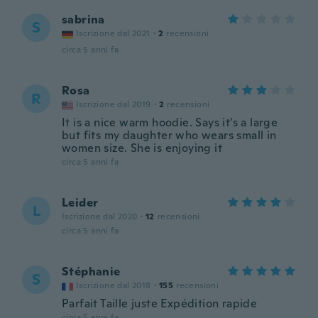
sabrina
S
Iscrizione dal 2021
·
2
recensioni
circa 5 anni fa
Rosa
R
Iscrizione dal 2019
·
2
recensioni
It is a nice warm hoodie. Says it’s a large
but fits my daughter who wears small in
women size. She is enjoying it
circa 5 anni fa
Leider
L
Iscrizione dal 2020
·
12
recensioni
circa 5 anni fa
Stéphanie
S
Iscrizione dal 2018
·
155
recensioni
Parfait Taille juste Expédition rapide
circa 5 anni fa