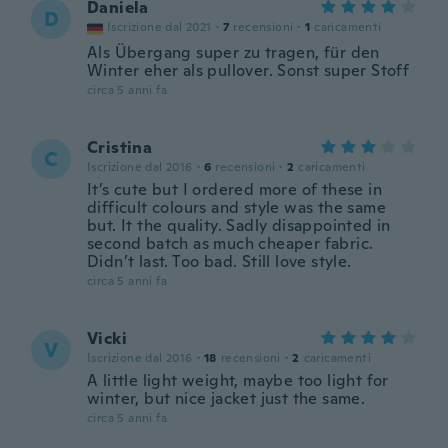
Daniela
D
Iscrizione dal 2021
·
7
recensioni
·
1
caricamenti
Als Übergang super zu tragen, für den
Winter eher als pullover. Sonst super Stoff
circa 5 anni fa
Cristina
C
Iscrizione dal 2016
·
6
recensioni
·
2
caricamenti
It’s cute but I ordered more of these in
difficult colours and style was the same
but. It the quality. Sadly disappointed in
second batch as much cheaper fabric.
Didn’t last. Too bad. Still love style.
circa 5 anni fa
Vicki
V
Iscrizione dal 2016
·
18
recensioni
·
2
caricamenti
A little light weight, maybe too light for
winter, but nice jacket just the same.
circa 5 anni fa