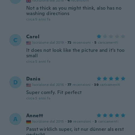
Iscrizione dal 2018
·
4
recensioni
Not a thick as you might think, also has no
washing directions
circa 5 anni fa
Carol
C
Iscrizione dal 2019
·
72
recensioni
·
5
caricamenti
It does not look like the picture and it's too
small
circa 5 anni fa
Dania
D
Iscrizione dal 2016
·
77
recensioni
·
39
caricamenti
Super comfy. Fit perfect
circa 5 anni fa
Annett
A
Iscrizione dal 2015
·
39
recensioni
·
3
caricamenti
Passt wirklich super, ist nur dünner als erst
gedacht