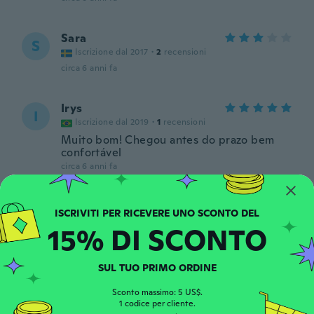
Sara
S
Iscrizione dal 2017
·
2
recensioni
circa 6 anni fa
Irys
I
Iscrizione dal 2019
·
1
recensioni
Muito bom! Chegou antes do prazo bem
confortável
circa 6 anni fa
Ginette
G
Iscrizione dal 2018
·
63
recensioni
·
1
caricamenti
15% DI SCONTO
Très doux , original
circa 6 anni fa
SUL TUO PRIMO ORDINE
Eugénie
Sconto massimo: 5 US$.
E
Iscrizione dal 2015
1 codice per cliente.
·
2
recensioni