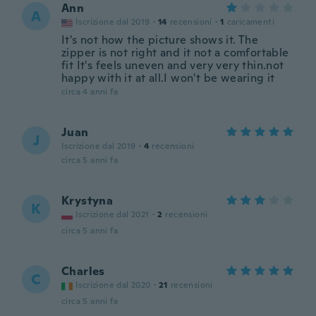
Ann
A
Iscrizione dal 2019
·
14
recensioni
·
1
caricamenti
It's not how the picture shows it. The
zipper is not right and it not a comfortable
fit It's feels uneven and very very thin.not
happy with it at all.I won't be wearing it
circa 4 anni fa
Juan
J
Iscrizione dal 2019
·
4
recensioni
circa 5 anni fa
Krystyna
K
Iscrizione dal 2021
·
2
recensioni
circa 5 anni fa
Charles
C
Iscrizione dal 2020
·
21
recensioni
circa 5 anni fa