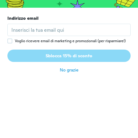
circa 6 anni fa
Indirizzo email
Alexandra
A
Iscrizione dal 2017
·
5
recensioni
circa 6 anni fa
Voglio ricevere email di marketing e promozionali (per risparmiare!)
Jenny
J
Sblocca 15% di sconto
Iscrizione dal 2014
·
7
recensioni
circa 6 anni fa
No grazie
Melanie
M
Iscrizione dal 2017
·
25
recensioni
Sehr schön. Schnelle Lieferung passt gut.
circa 6 anni fa
Marion
M
Iscrizione dal 2016
·
2
recensioni
Très bien réduit juste à force à force au