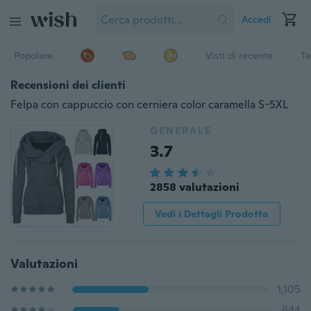
Accedi
Popolare
Visti di recente
Te
Recensioni dei clienti
Felpa con cappuccio con cerniera color caramella S-5XL
GENERALE
3.7
2858 valutazioni
Vedi i Dettagli Prodotto
Valutazioni
1,105
644