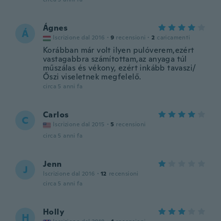
Ágnes
Á
Iscrizione dal 2016
·
9
recensioni
·
2
caricamenti
Korábban már volt ilyen pulóverem,ezért
vastagabbra számítottam,az anyaga túl
műszálas és vékony, ezért inkább tavaszi/
Őszi viseletnek megfelelő.
circa 5 anni fa
Carlos
C
Iscrizione dal 2015
·
5
recensioni
circa 5 anni fa
Jenn
J
Iscrizione dal 2016
·
12
recensioni
circa 5 anni fa
Holly
H