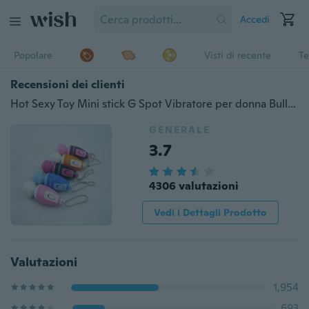
Accedi
Popolare
Visti di recente
Te
Recensioni dei clienti
Hot Sexy Toy Mini stick G Spot Vibratore per donna Bullet AV Message Key Chain Vibrator 1PC
GENERALE
3.7
4306 valutazioni
Vedi i Dettagli Prodotto
Valutazioni
1,954
693