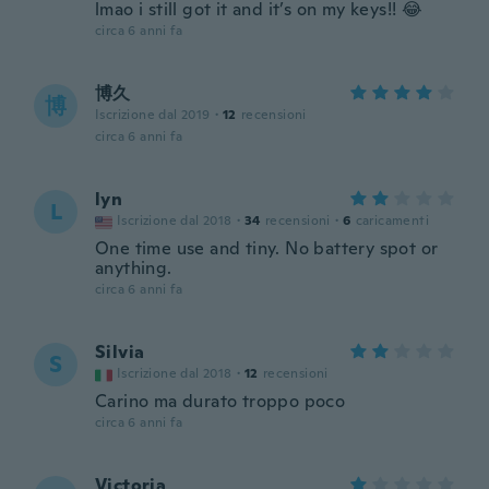
lmao i still got it and it’s on my keys!! 😂
circa 6 anni fa
博久
博
Iscrizione dal 2019
·
12
recensioni
circa 6 anni fa
lyn
L
Iscrizione dal 2018
·
34
recensioni
·
6
caricamenti
One time use and tiny. No battery spot or
anything.
circa 6 anni fa
Silvia
S
Iscrizione dal 2018
·
12
recensioni
Carino ma durato troppo poco
circa 6 anni fa
Victoria