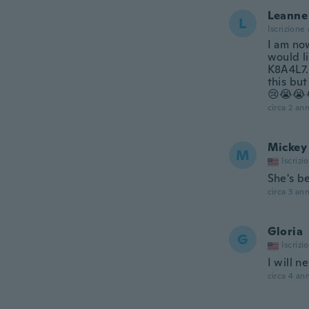
Leanne
L
Iscrizione
I am now
would l
K8A4L7.
this but
😢😭😭
circa 2 ann
Mickey
M
Iscrizi
She's be
circa 3 ann
Gloria
G
Iscrizi
I will n
circa 4 ann