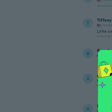
Iscrizi
circa 4 ann
Tiffany
T
Iscrizi
Little s
circa 4 ann
Brenda
B
Iscrizi
circa 4 ann
Armida
A
Iscrizi
Too smal
circa 4 ann
Rosa
R
Iscrizi