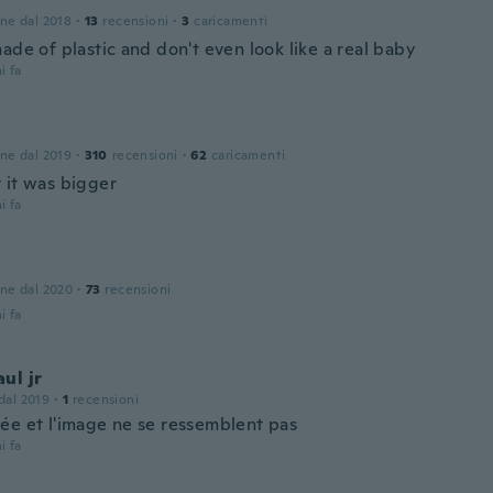
one dal 2018
·
13
recensioni
·
3
caricamenti
ade of plastic and don't even look like a real baby
i fa
one dal 2019
·
310
recensioni
·
62
caricamenti
 it was bigger
i fa
one dal 2020
·
73
recensioni
i fa
ul jr
 dal 2019
·
1
recensioni
ée et l'image ne se ressemblent pas
i fa