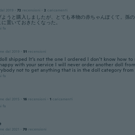
 dal 2019
·
72
recensioni
·
2
caricamenti
げようと購入しましたが、とても本物の赤ちゃんぽくて。孫の
こに置いておきたくなった。
i fa
one dal 2019
·
51
recensioni
ll shipped It’s not the one I ordered I don’t know how to s
appy with your service I will never order another doll from
rybody not to get anything that is in the doll category from y
i fa
one dal 2015
·
16
recensioni
·
1
caricamenti
i fa
e
one dal 2021
·
70
recensioni