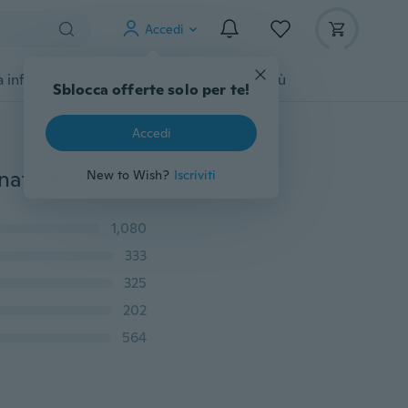
Accedi
 infanzia
Accessori per animali
Di più
Sblocca offerte solo per te!
Accedi
Bambola rinata realistica realistica in silicone per neonati realistica dall'aspetto realistico fatta a mano
New to Wish?
Iscriviti
1,080
333
325
202
564