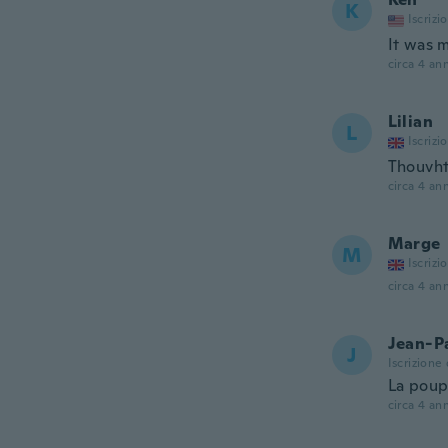
K
Iscrizi
It was m
circa 4 ann
Lilian
L
Iscrizi
Thouvht
circa 4 ann
Marge
M
Iscrizi
circa 4 ann
Jean-Pa
J
Iscrizione
La poup
circa 4 ann