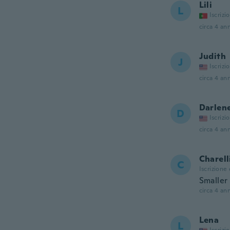
Lili
L
Iscrizi
circa 4 ann
Judith
J
Iscrizi
circa 4 ann
Darlen
D
Iscrizi
circa 4 ann
Charell
C
Iscrizione
Smaller 
circa 4 ann
Lena
L