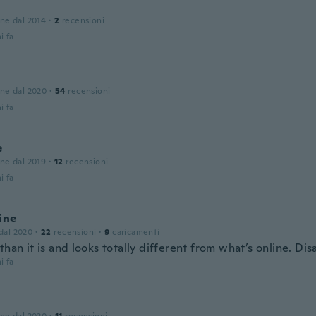
one dal 2014
·
2
recensioni
i fa
one dal 2020
·
54
recensioni
i fa
e
one dal 2019
·
12
recensioni
i fa
ine
 dal 2020
·
22
recensioni
·
9
caricamenti
than it is and looks totally different from what’s online. Di
i fa