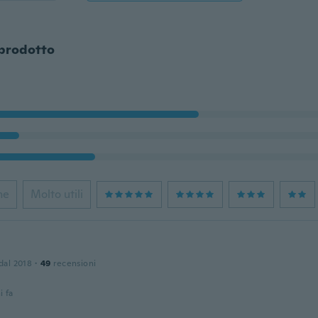
 prodotto
ne
Molto utili
 dal 2018
·
49
recensioni
i fa