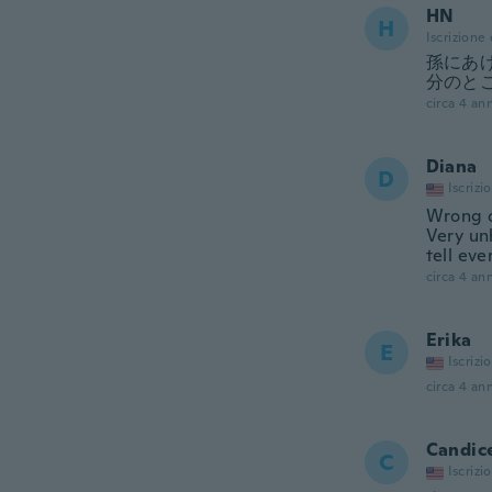
HN
H
Iscrizione
孫にあ
分のと
circa 4 ann
Diana
D
Iscrizi
Wrong do
Very unh
tell eve
circa 4 ann
Erika
E
Iscrizi
circa 4 ann
Candic
C
Iscrizi