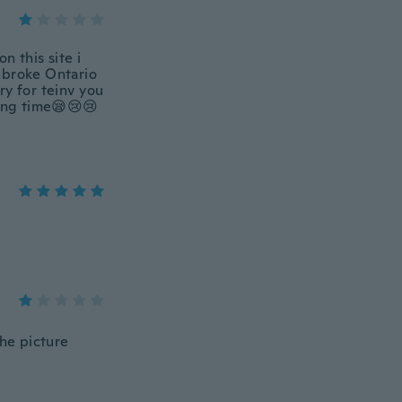
n this site i
mbroke Ontario
y for teinv you
 long time😪😢😢
the picture