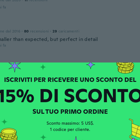
one dal 2020
·
11
recensioni
i fa
one dal 2016
·
80
recensioni
·
29
caricamenti
maller than expected, but perfect in detail
i fa
one dal 2021
·
116
recensioni
i fa
15% DI SCONT
one dal 2019
·
11
recensioni
·
1
caricamenti
l, the promotion said 20 " size
SUL TUO PRIMO ORDINE
i fa
Sconto massimo: 5 US$.
1 codice per cliente.
one dal 2020
·
1
recensioni