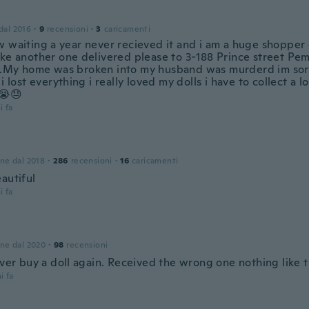
 dal 2016
·
9
recensioni
·
3
caricamenti
 waiting a year never recieved it and i am a huge shopper o
ike another one delivered please to 3-188 Prince street Pe
.My home was broken into my husband was murderd im sorr
 i lost everything i really loved my dolls i have to collect a
😭😓
i fa
one dal 2018
·
286
recensioni
·
16
caricamenti
autiful
i fa
one dal 2020
·
98
recensioni
ever buy a doll again. Received the wrong one nothing like 
i fa