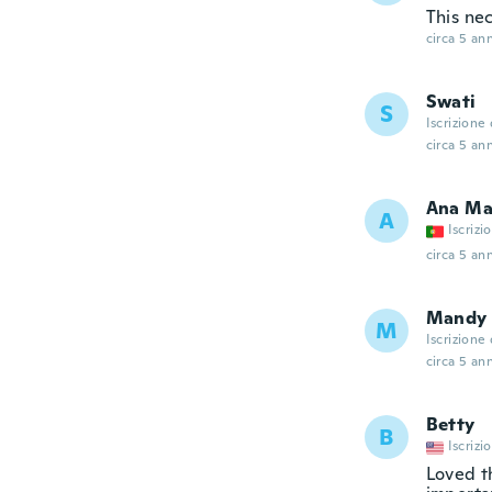
This ne
circa 5 ann
Swati
S
Iscrizione
circa 5 ann
Ana Ma
A
Iscrizi
circa 5 ann
Mandy
M
Iscrizione
circa 5 ann
Betty
B
Iscrizi
Loved t