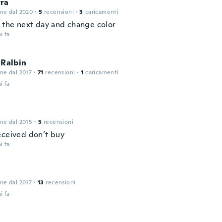
ra
one dal 2020
·
5
recensioni
·
3
caricamenti
e the next day and change color
i fa
/ Ralbin
one dal 2017
·
71
recensioni
·
1
caricamenti
i fa
e
one dal 2015
·
5
recensioni
eceived don’t buy
i fa
a
one dal 2017
·
13
recensioni
i fa