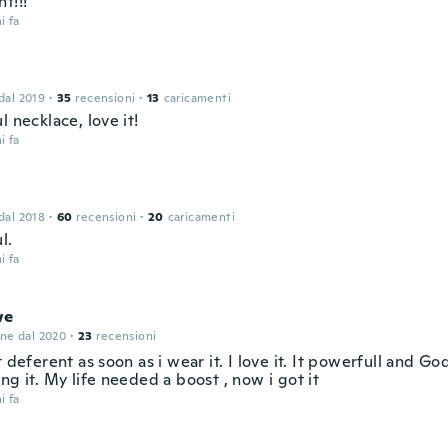
t!!!
i fa
 dal 2019
·
35
recensioni
·
13
caricamenti
l necklace, love it!
i fa
 dal 2018
·
60
recensioni
·
20
caricamenti
l.
i fa
we
one dal 2020
·
23
recensioni
t deferent as soon as i wear it. I love it. It powerfull and G
ng it. My life needed a boost , now i got it
i fa