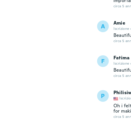
importan
circa 5 ann
Amie
A
Iscrizione
Beautifu
circa 5 ann
Fatima
F
Iscrizione
Beautifu
circa 5 ann
Philisi
P
Iscrizi
Oh i fel
for maki
circa 5 ann