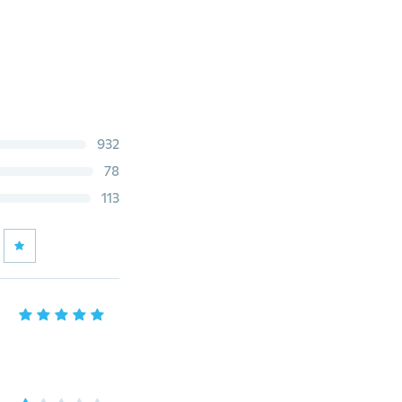
932
78
113