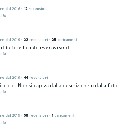
one dal 2016
·
12
recensioni
i fa
one dal 2019
·
22
recensioni
·
25
caricamenti
ed before I could even wear it
i fa
one dal 2019
·
44
recensioni
ccolo . Non si capiva dalla descrizione o dalla foto
i fa
one dal 2019
·
59
recensioni
·
1
caricamenti
i fa