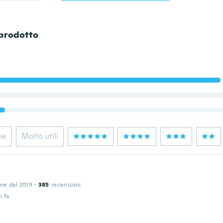
 prodotto
ne
Molto utili
one dal 2019
·
385
recensioni
i fa