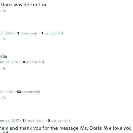
cklace was perfect xx
i fa
 dal 2020
·
3
recensioni
·
1
caricamenti
i fa
ria
one dal 2016
·
8
recensioni
i fa
 dal 2019
·
52
recensioni
i fa
one dal 2017
·
11
recensioni
·
3
caricamenti
hem and thank you for the message Ms. Doris! We love you