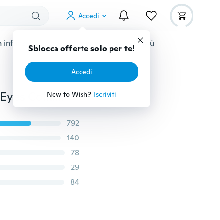
Accedi
 infanzia
Accessori per animali
Di più
Sblocca offerte solo per te!
Accedi
Fashion Charming Gothic Eyeball Vintage Punk Devil Eyes Collana con ciondolo-Collana in rame Evil Eye
New to Wish?
Iscriviti
792
140
78
29
84