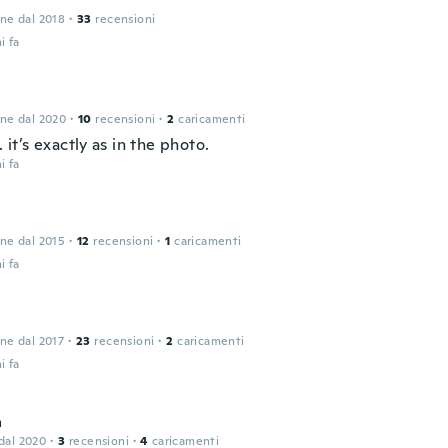
one dal 2018
·
33
recensioni
i fa
one dal 2020
·
10
recensioni
·
2
caricamenti
.. it’s exactly as in the photo.
i fa
one dal 2015
·
12
recensioni
·
1
caricamenti
i fa
one dal 2017
·
23
recensioni
·
2
caricamenti
i fa
a
 dal 2020
·
3
recensioni
·
4
caricamenti