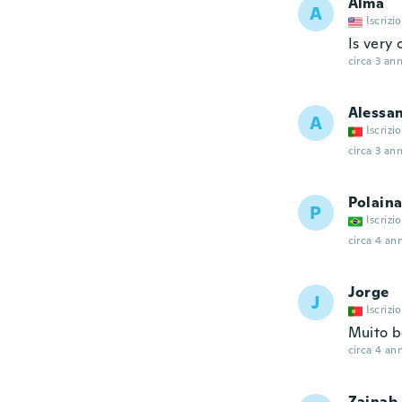
Alma
A
Iscrizi
Is very 
circa 3 ann
Alessa
A
Iscrizi
circa 3 ann
Polain
P
Iscrizi
circa 4 ann
Jorge
J
Iscrizi
Muito b
circa 4 ann
Zainab