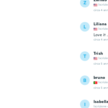
Z
Iscrizi
circa 4 ann
Liliana
L
Iscrizi
Love it 
circa 4 ann
Trish
T
Iscrizi
circa 5 ann
bruno
B
Iscrizi
circa 5 ann
Isabell
I
Iscrizione