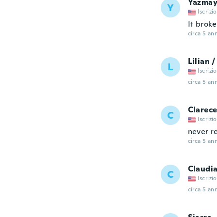
Yazmay
Y
Iscrizi
It brok
circa 5 ann
Lilian 
L
Iscrizi
circa 5 ann
Clarec
C
Iscrizi
never r
circa 5 ann
Claudi
C
Iscrizi
circa 5 ann