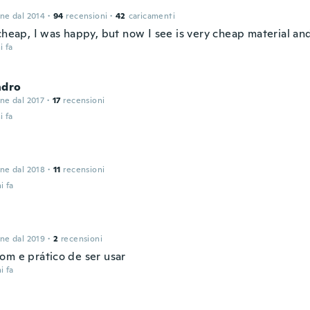
one dal 2014
·
94
recensioni
·
42
caricamenti
cheap, I was happy, but now I see is very cheap material an
i fa
ndro
one dal 2017
·
17
recensioni
i fa
a
one dal 2018
·
11
recensioni
i fa
one dal 2019
·
2
recensioni
om e prático de ser usar
i fa