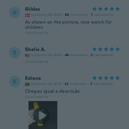
Gildas
G
Iscrizione dal 2020
·
80
recensioni
·
7
caricamenti
As shown on the picture, nice watch for
children
circa 3 anni fa
Shelia A.
S
Iscrizione dal 2020
·
48
recensioni
·
2
caricamenti
circa 3 anni fa
Ediana
E
Iscrizione dal 2018
·
22
recensioni
·
7
caricamenti
Chegou igual a descrição
circa 3 anni fa