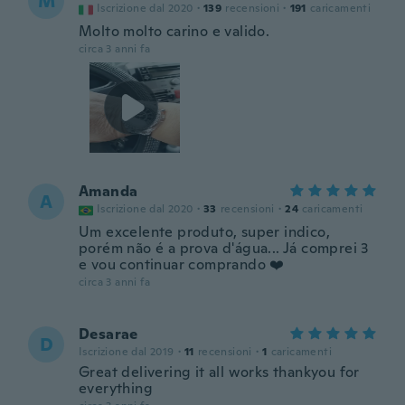
M
Iscrizione dal 2020
·
139
recensioni
·
191
caricamenti
Molto molto carino e valido.
circa 3 anni fa
Amanda
A
Iscrizione dal 2020
·
33
recensioni
·
24
caricamenti
Um excelente produto, super indico,
porém não é a prova d'água... Já comprei 3
e vou continuar comprando ❤️
circa 3 anni fa
Desarae
D
Iscrizione dal 2019
·
11
recensioni
·
1
caricamenti
Great delivering it all works thankyou for
everything