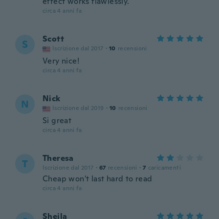
effect works flawlessly.
circa 4 anni fa
Scott
S
Iscrizione dal 2017
·
10
recensioni
Very nice!
circa 4 anni fa
Nick
N
Iscrizione dal 2019
·
10
recensioni
Si great
circa 4 anni fa
Theresa
T
Iscrizione dal 2017
·
67
recensioni
·
7
caricamenti
Cheap won't last hard to read
circa 4 anni fa
Sheila