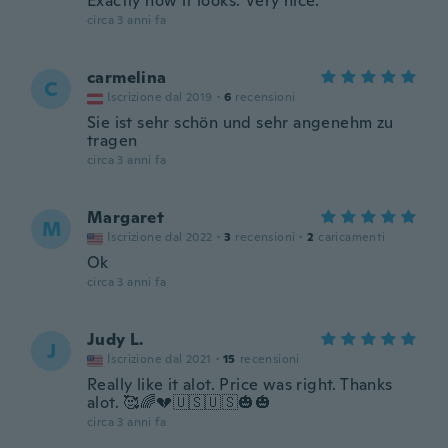
Exactly how it looks. Very nice.
circa 3 anni fa
carmelina
C
Iscrizione dal 2019
·
6
recensioni
Sie ist sehr schön und sehr angenehm zu
tragen
circa 3 anni fa
Margaret
M
Iscrizione dal 2022
·
3
recensioni
·
2
caricamenti
Ok
circa 3 anni fa
Judy L.
J
Iscrizione dal 2021
·
15
recensioni
Really like it alot. Price was right. Thanks
alot. 🥰🌈💔🇺🇸🇺🇸🎃🎃
circa 3 anni fa