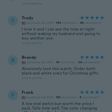
circa 4 anni fa
Trudy
T
Iscrizione dal 2018
·
144
recensioni
·
46
caricamenti
I love it and I can see the time at night
without waking my husband and going to
buy another one.
circa 4 anni fa
Brandy
B
Iscrizione dal 2015
·
74
recensioni
·
26
caricamenti
Absolutely love this watch. Order both
black and white ones for Christmas gifts
circa 4 anni fa
Frank
F
Iscrizione dal 2018
·
161
recensioni
·
8
caricamenti
A low end watch but worth the price I
paid. Tells time well. The color changing