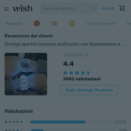
Accedi
Popolare
Visti di recente
Te
Recensioni dei clienti
Orologi sportivi luminosi multicolori con illuminazione a LED Orologi impermeabili in silicone Orologi da polso al quarzo
GENERALE
4.4
3042 valutazioni
Vedi i Dettagli Prodotto
Valutazioni
2,056
459