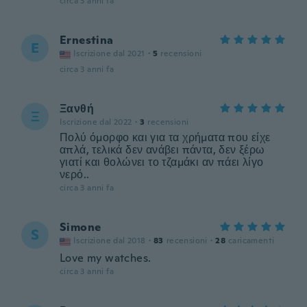
circa 3 anni fa
Ernestina
E
Iscrizione dal 2021
·
5
recensioni
circa 3 anni fa
Ξανθή
Ξ
Iscrizione dal 2022
·
3
recensioni
Πολύ όμορφο και για τα χρήματα που είχε
απλά, τελικά δεν ανάβει πάντα, δεν ξέρω
γιατί και θολώνει το τζαμάκι αν πάει λίγο
νερό..
circa 3 anni fa
Simone
S
Iscrizione dal 2018
·
83
recensioni
·
28
caricamenti
Love my watches.
circa 3 anni fa