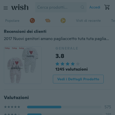
Accedi
Popolare
Visti di recente
Te
Recensioni dei clienti
2017 Nuovi genitori amano pagliaccetto tuta tuta pagliaccetto per bambini dimensioni borsa piedi piedi abbigliamento neonati
GENERALE
3.8
1245 valutazioni
Vedi i Dettagli Prodotto
Valutazioni
575
231