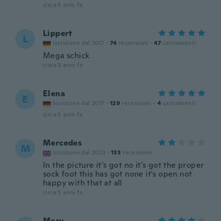
circa 5 anni fa
Lippert
L
Iscrizione dal 2017
·
74
recensioni
·
47
caricamenti
Mega schick
circa 5 anni fa
Elena
E
Iscrizione dal 2017
·
129
recensioni
·
4
caricamenti
circa 5 anni fa
Mercedes
M
Iscrizione dal 2020
·
133
recensioni
In the picture it's got no it's got the proper
sock foot this has got none it's open not
happy with that at all
circa 5 anni fa
Mary