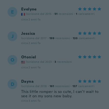
Evelyne
E
Iscrizione dal 2015
·
51
recensioni
·
1
caricamenti
circa 2 anni fa
Jessica
J
Iscrizione dal 2017
·
199
recensioni
·
120
caricamenti
circa 2 anni fa
Otoniel
O
Iscrizione dal 2023
·
3
recensioni
circa 2 anni fa
Dayna
D
Iscrizione dal 2018
·
161
recensioni
·
137
caricamenti
This little romper is so cute, I can’t wait to
see it on my sons new baby.
circa 3 anni fa