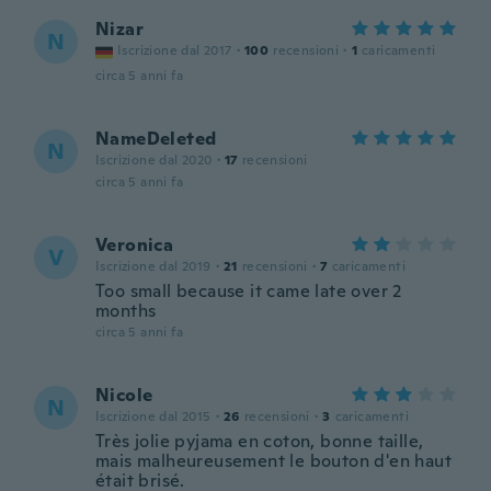
Nizar
N
Iscrizione dal 2017
·
100
recensioni
·
1
caricamenti
circa 5 anni fa
NameDeleted
N
Iscrizione dal 2020
·
17
recensioni
circa 5 anni fa
Veronica
V
Iscrizione dal 2019
·
21
recensioni
·
7
caricamenti
Too small because it came late over 2
months
circa 5 anni fa
Nicole
N
Iscrizione dal 2015
·
26
recensioni
·
3
caricamenti
Très jolie pyjama en coton, bonne taille,
mais malheureusement le bouton d'en haut
était brisé.