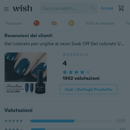
Accedi
Popolare
Visti di recente
Te
Recensioni dei clienti
Gel colorato per unghie al neon Soak Off Gel colorato UV Smalto per unghie Color Nail Art Gel UV Vernice Red Diamond Hybrid
GENERALE
4
1902 valutazioni
Vedi i Dettagli Prodotto
Valutazioni
1,031
331