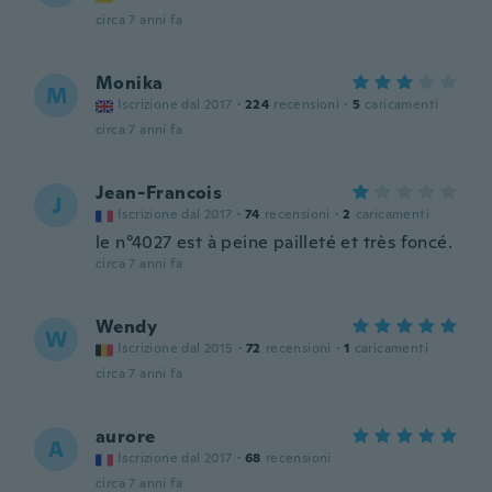
circa 7 anni fa
Monika
M
Iscrizione dal 2017
·
224
recensioni
·
5
caricamenti
circa 7 anni fa
Jean-Francois
J
Iscrizione dal 2017
·
74
recensioni
·
2
caricamenti
le n°4027 est à peine pailleté et très foncé.
circa 7 anni fa
Wendy
W
Iscrizione dal 2015
·
72
recensioni
·
1
caricamenti
circa 7 anni fa
aurore
A
Iscrizione dal 2017
·
68
recensioni
circa 7 anni fa