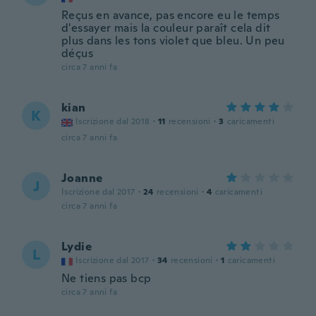
Reçus en avance, pas encore eu le temps
d'essayer mais la couleur paraît cela dit
plus dans les tons violet que bleu. Un peu
déçus
circa 7 anni fa
kian
K
Iscrizione dal 2018
·
11
recensioni
·
3
caricamenti
circa 7 anni fa
Joanne
J
Iscrizione dal 2017
·
24
recensioni
·
4
caricamenti
circa 7 anni fa
Lydie
L
Iscrizione dal 2017
·
34
recensioni
·
1
caricamenti
Ne tiens pas bcp
circa 7 anni fa