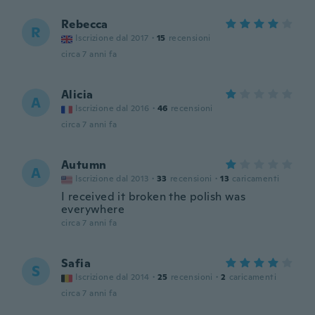
Rebecca
R
Iscrizione dal 2017
·
15
recensioni
circa 7 anni fa
Alicia
A
Iscrizione dal 2016
·
46
recensioni
circa 7 anni fa
Autumn
A
Iscrizione dal 2013
·
33
recensioni
·
13
caricamenti
I received it broken the polish was
everywhere
circa 7 anni fa
Safia
S
Iscrizione dal 2014
·
25
recensioni
·
2
caricamenti
circa 7 anni fa