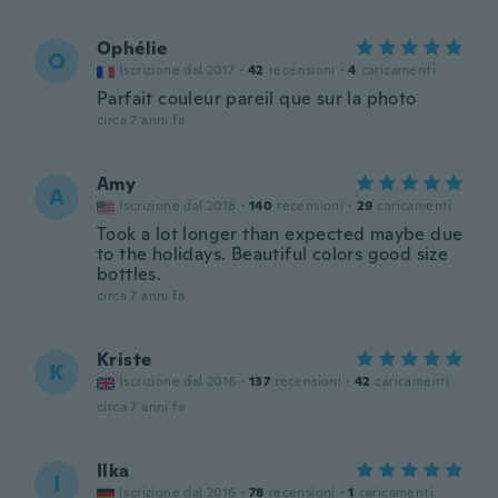
Ophélie
O
Iscrizione dal 2017
·
42
recensioni
·
4
caricamenti
Parfait couleur pareil que sur la photo
circa 7 anni fa
Amy
A
Iscrizione dal 2018
·
140
recensioni
·
29
caricamenti
Took a lot longer than expected maybe due
to the holidays. Beautiful colors good size
bottles.
circa 7 anni fa
Kriste
K
Iscrizione dal 2016
·
137
recensioni
·
42
caricamenti
circa 7 anni fa
Ilka
I
Iscrizione dal 2016
·
78
recensioni
·
1
caricamenti