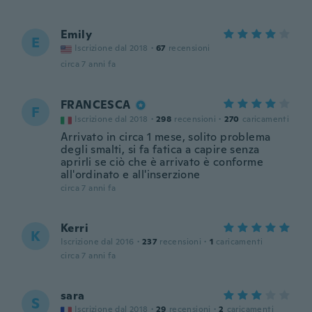
Emily
E
Iscrizione dal 2018
·
67
recensioni
circa 7 anni fa
FRANCESCA
F
Iscrizione dal 2018
·
298
recensioni
·
270
caricamenti
Arrivato in circa 1 mese, solito problema
degli smalti, si fa fatica a capire senza
aprirli se ciò che è arrivato è conforme
all'ordinato e all'inserzione
circa 7 anni fa
Kerri
K
Iscrizione dal 2016
·
237
recensioni
·
1
caricamenti
circa 7 anni fa
sara
S
Iscrizione dal 2018
·
29
recensioni
·
2
caricamenti