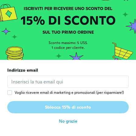
Esmeralda
E
15% DI SCONTO
Iscrizione dal 2014
·
71
recensioni
·
1
caricamenti
circa 7 anni fa
SUL TUO PRIMO ORDINE
Sus
Sconto massimo: 5 US$.
S
Iscrizione dal 2017
1 codice per cliente.
·
51
recensioni
circa 7 anni fa
Indirizzo email
Alexandra
A
Iscrizione dal 2014
·
47
recensioni
·
20
caricamenti
circa 7 anni fa
Voglio ricevere email di marketing e promozionali (per risparmiare!)
Adrianna
A
Sblocca 15% di sconto
Iscrizione dal 2016
·
29
recensioni
circa 7 anni fa
No grazie
Kathy