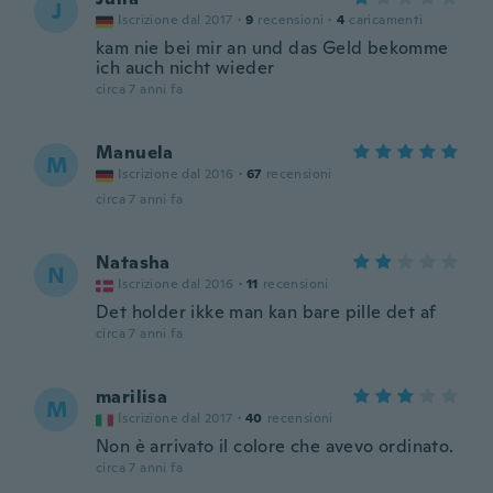
J
Iscrizione dal 2017
·
9
recensioni
·
4
caricamenti
kam nie bei mir an und das Geld bekomme
ich auch nicht wieder
circa 7 anni fa
Manuela
M
Iscrizione dal 2016
·
67
recensioni
circa 7 anni fa
Natasha
N
Iscrizione dal 2016
·
11
recensioni
Det holder ikke man kan bare pille det af
circa 7 anni fa
marilisa
M
Iscrizione dal 2017
·
40
recensioni
Non è arrivato il colore che avevo ordinato.
circa 7 anni fa