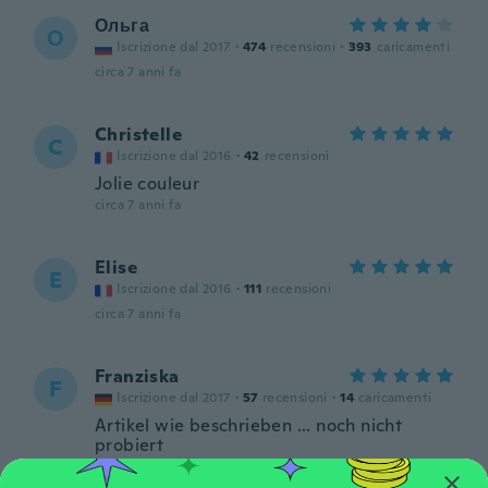
Ольга
О
Iscrizione dal 2017
·
474
recensioni
·
393
caricamenti
circa 7 anni fa
Christelle
C
Iscrizione dal 2016
·
42
recensioni
Jolie couleur
circa 7 anni fa
Elise
E
Iscrizione dal 2016
·
111
recensioni
circa 7 anni fa
Franziska
F
Iscrizione dal 2017
·
57
recensioni
·
14
caricamenti
Artikel wie beschrieben ... noch nicht
probiert
circa 7 anni fa