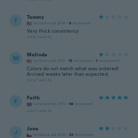
Tammy
T
Iscrizione dal 2018
·
6
recensioni
Very thick consistency
circa 7 anni fa
Melinda
M
Iscrizione dal 2017
·
12
recensioni
·
1
caricamenti
Colors do not match what was ordered!
Arrived weeks later than expected.
circa 7 anni fa
Faith
F
Iscrizione dal 2015
·
46
recensioni
circa 7 anni fa
Jana
J
Iscrizione dal 2018
·
22
recensioni