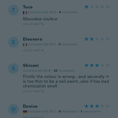
Tuco
T
Iscrizione dal 2016
·
4
recensioni
Mauvaise couleur
circa 7 anni fa
Eleonora
E
Iscrizione dal 2017
·
3
recensioni
circa 7 anni fa
Shivani
S
Iscrizione dal 2018
·
25
recensioni
Firstly the colour is wrong...and secondly it
is too thin to be a nail paint...also it has bad
chemicalish smell
circa 7 anni fa
Denise
D
Iscrizione dal 2017
·
9
recensioni
·
1
caricamenti
circa 7 anni fa