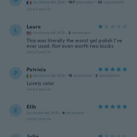
Iscrizione dal 2016
·
107
recensioni
·
22
caricamenti
circa 7 anni fa
Laura
L
Iscrizione dal 2015
·
2
recensioni
This was literally the worst gel polish I’ve
ever used. Not even worth two bucks
circa 7 anni fa
Patricia
P
Iscrizione dal 2016
·
15
recensioni
·
2
caricamenti
Lovely color
circa 7 anni fa
Ellh
E
Iscrizione dal 2018
·
9
recensioni
circa 7 anni fa
Julia