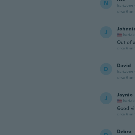
N
Iscrizione
circa 6 ann
Johnni
J
Iscrizi
Out of a
circa 6 ann
David
D
Iscrizione
circa 6 ann
Jaynie
J
Iscrizi
Good vi
circa 6 ann
Debra