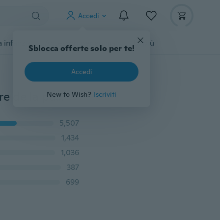
Accedi
 infanzia
Accessori per animali
Di più
Sblocca offerte solo per te!
Accedi
Batteria AAA Potente giocattolo del sesso del vibratore della pallottola a 10 velocità per le donne
New to Wish?
Iscriviti
5,507
1,434
1,036
387
699