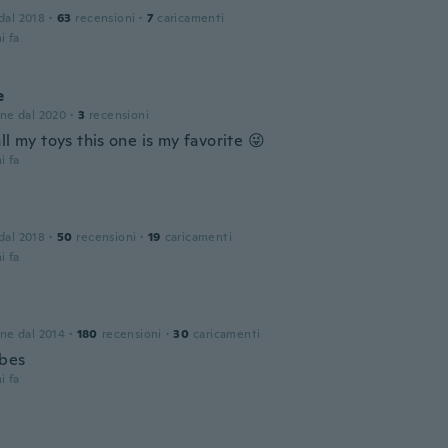
 dal 2018
·
63
recensioni
·
7
caricamenti
i fa
e
one dal 2020
·
3
recensioni
ll my toys this one is my favorite 😜
i fa
 dal 2018
·
50
recensioni
·
19
caricamenti
i fa
one dal 2014
·
180
recensioni
·
30
caricamenti
bes
i fa