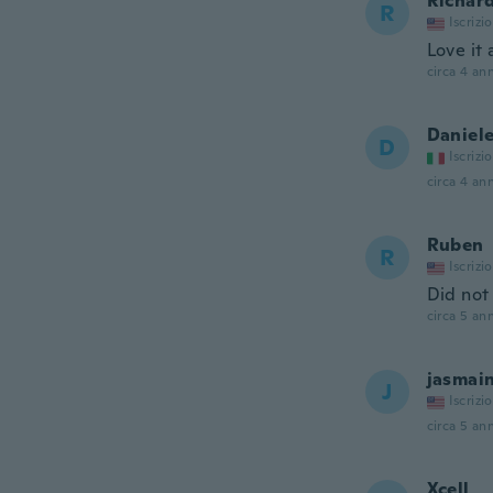
Richar
R
Iscrizi
Love it 
circa 4 ann
Daniel
D
Iscrizi
circa 4 ann
Ruben
R
Iscrizi
Did not
circa 5 ann
jasmai
J
Iscrizi
circa 5 ann
Xcell