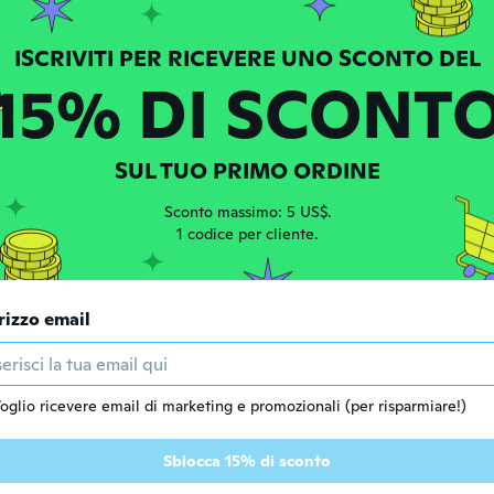
one dal 2019
·
94
recensioni
15% DI SCONT
i fa
SUL TUO PRIMO ORDINE
 dal 2020
·
20
recensioni
i fa
Sconto massimo: 5 US$.
1 codice per cliente.
one dal 2017
·
15
recensioni
i fa
rizzo email
ew
one dal 2017
·
3
recensioni
oglio ricevere email di marketing e promozionali (per risparmiare!)
it in my butt and it makes me poop all over my lover. We lov
i fa
Sblocca 15% di sconto