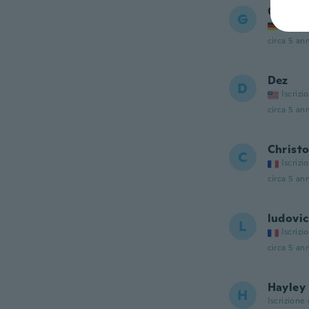
George
G
Iscrizi
circa 5 ann
Dez
D
Iscrizi
circa 5 ann
Christ
C
Iscrizi
circa 5 ann
ludovic
L
Iscrizi
circa 5 ann
Hayley
H
Iscrizione