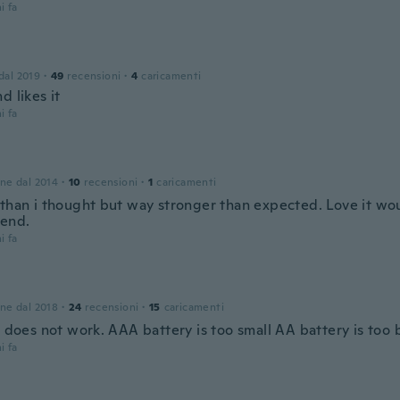
i fa
 dal 2019
·
49
recensioni
·
4
caricamenti
d likes it
i fa
one dal 2014
·
10
recensioni
·
1
caricamenti
 than i thought but way stronger than expected. Love it wou
end.
i fa
one dal 2018
·
24
recensioni
·
15
caricamenti
t does not work. AAA battery is too small AA battery is too 
i fa