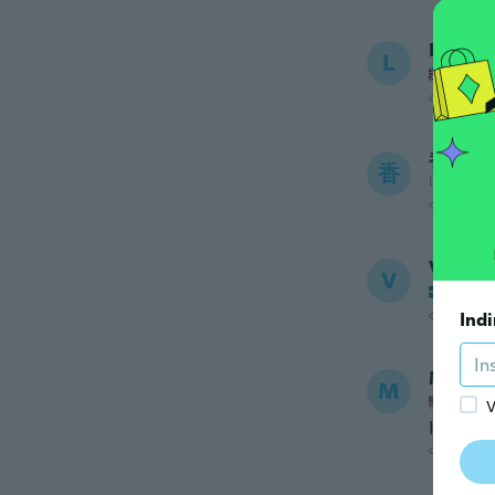
Luke
L
Iscrizi
circa 5 ann
香川
香
Iscrizione
circa 5 ann
Victor
V
Iscrizi
circa 5 ann
Indi
Matth
M
Iscrizi
V
I shove 
circa 5 ann