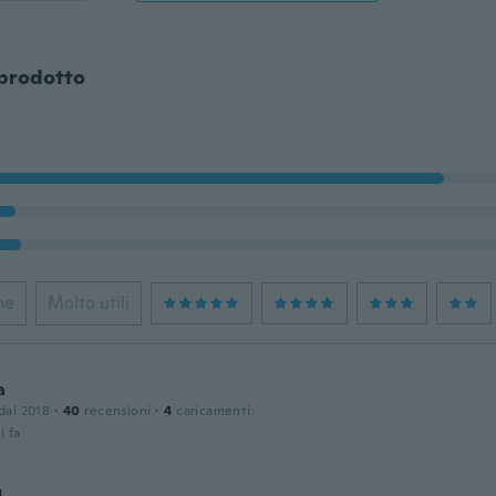
 prodotto
ne
Molto utili
a
 dal 2018
·
40
recensioni
·
4
caricamenti
i fa