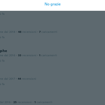
No grazie
one dal 2017
·
92
recensioni
·
20
caricamenti
i fa
one dal 2018
·
48
recensioni
·
7
caricamenti
i fa
ophe
one dal 2016
·
33
recensioni
·
1
caricamenti
i fa
one dal 2017
·
44
recensioni
i fa
 dal 2016
·
25
recensioni
·
1
caricamenti