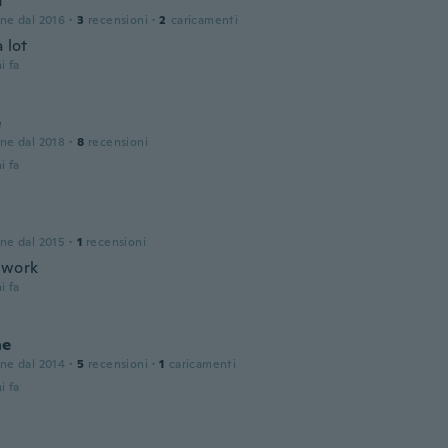
d
one dal 2016
·
3
recensioni
·
2
caricamenti
a lot
i fa
e
one dal 2018
·
8
recensioni
i fa
one dal 2015
·
1
recensioni
 work
i fa
ne
one dal 2014
·
5
recensioni
·
1
caricamenti
i fa