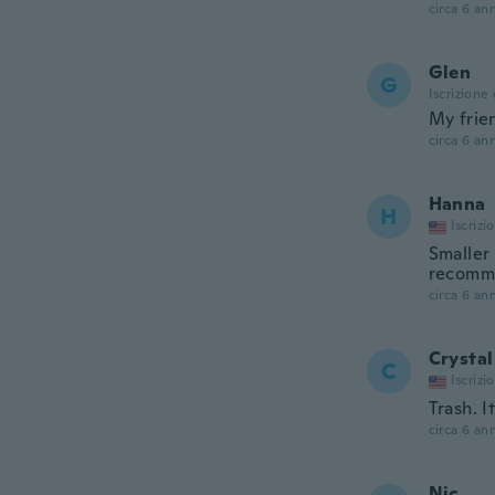
circa 6 ann
Glen
G
Iscrizione
My frien
circa 6 ann
Hanna
H
Iscrizi
Smaller
recomm
circa 6 ann
Crystal
C
Iscrizi
Trash. I
circa 6 ann
Nic