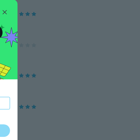
O
e it❤️