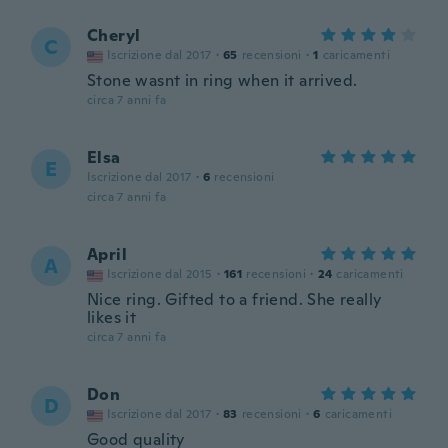
Cheryl
C
Iscrizione dal 2017
·
65
recensioni
·
1
caricamenti
Stone wasnt in ring when it arrived.
circa 7 anni fa
Elsa
E
Iscrizione dal 2017
·
6
recensioni
circa 7 anni fa
April
A
Iscrizione dal 2015
·
161
recensioni
·
24
caricamenti
Nice ring. Gifted to a friend. She really
likes it
circa 7 anni fa
Don
D
Iscrizione dal 2017
·
83
recensioni
·
6
caricamenti
Good quality