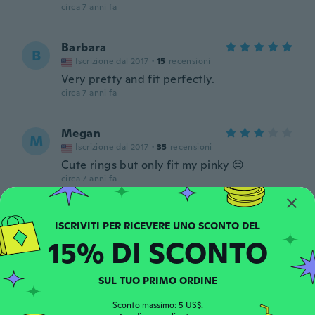
circa 7 anni fa
Barbara
B
Iscrizione dal 2017
·
15
recensioni
Very pretty and fit perfectly.
circa 7 anni fa
Megan
M
Iscrizione dal 2017
·
35
recensioni
Cute rings but only fit my pinky 😑
circa 7 anni fa
Mae
M
Iscrizione dal 2017
·
51
recensioni
·
15
caricamenti
15% DI SCONTO
circa 7 anni fa
SUL TUO PRIMO ORDINE
Lalita
L
Iscrizione dal 2016
·
34
recensioni
Sconto massimo: 5 US$.