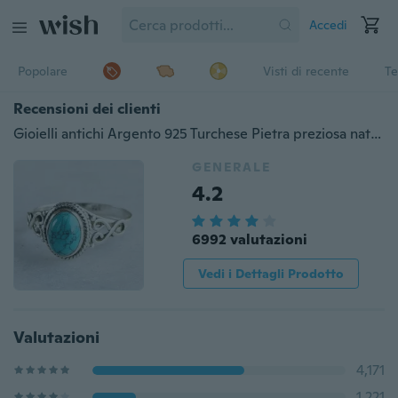
Accedi
Popolare
Visti di recente
Te
Recensioni dei clienti
Gioielli antichi Argento 925 Turchese Pietra preziosa naturale Sposa Fidanzamento Anello vintage Regali Taglia 6-10
GENERALE
4.2
6992 valutazioni
Vedi i Dettagli Prodotto
Valutazioni
4,171
1,221