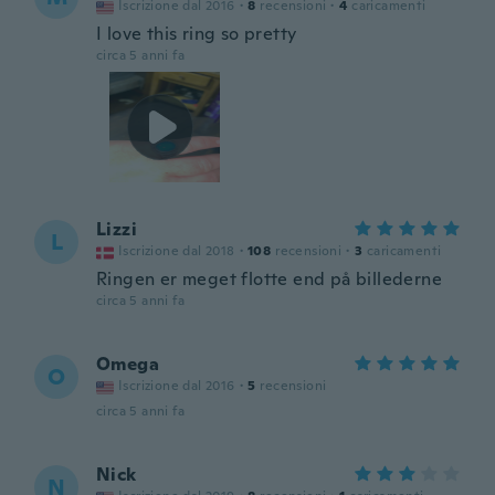
Iscrizione dal 2016
·
8
recensioni
·
4
caricamenti
I love this ring so pretty
circa 5 anni fa
Lizzi
L
Iscrizione dal 2018
·
108
recensioni
·
3
caricamenti
Ringen er meget flotte end på billederne
circa 5 anni fa
Omega
O
Iscrizione dal 2016
·
5
recensioni
circa 5 anni fa
Nick
N