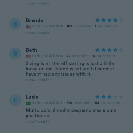
circa 7 anni fa
Brenda
B
Iscrizione dal 2018
·
101
recensioni
·
1
caricamenti
circa 7 anni fa
Beth
B
Iscrizione dal 2018
·
27
recensioni
·
5
caricamenti
Sizing is a little off so ring is just a little
loose on me. Stone is set well it seems I
havent had any issues with it.
circa 7 anni fa
Luzia
L
Iscrizione dal 2017
·
140
recensioni
·
92
caricamenti
Muito bom, é muito pequeno mas é uma
jóia bonita
circa 7 anni fa