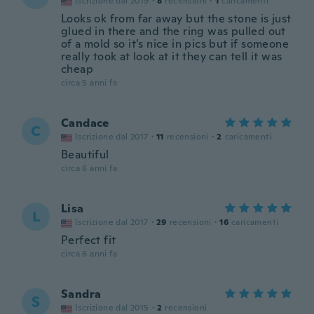
Iscrizione dal 2019
·
8
recensioni
·
1
caricamenti
Looks ok from far away but the stone is just
glued in there and the ring was pulled out
of a mold so it’s nice in pics but if someone
really took at look at it they can tell it was
cheap
circa 5 anni fa
Candace
C
Iscrizione dal 2017
·
11
recensioni
·
2
caricamenti
Beautiful
circa 6 anni fa
Lisa
L
Iscrizione dal 2017
·
29
recensioni
·
16
caricamenti
Perfect fit
circa 6 anni fa
Sandra
S
Iscrizione dal 2015
·
2
recensioni