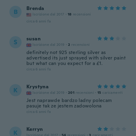
Brenda
B
Iscrizione dal 2017
·
18
recensioni
circa 6 anni fa
susan
S
Iscrizione dal 2019
·
2
recensioni
definitely not 925 sterling silver as
advertised its just sprayed with silver paint
but what can you expect for a £1.
circa 6 anni fa
Krystyna
K
Iscrizione dal 2019
·
201
recensioni
·
15
caricamenti
Jest naprawde bardzo ladny polecam
pasuje tak ze jestem zadowolona
circa 6 anni fa
Kerryn
K
Iscrizione dal 2017
·
54
recensioni
·
3
caricamenti