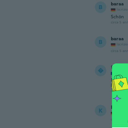
baraa
B
Iscrizi
Schön
circa 5 ann
baraa
B
Iscrizi
circa 5 ann
🌸Spri

Iscrizi
Ne donn
la levr
circa 5 ann
Kathri
K
Iscrizi
circa 5 ann