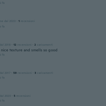
i fa
one dal 2020
·
1
recensioni
i fa
 dal 2018
·
12
recensioni
·
2
caricamenti
y nice texture and smells so good
i fa
 dal 2017
·
59
recensioni
·
3
caricamenti
i fa
 dal 2020
·
5
recensioni
i fa