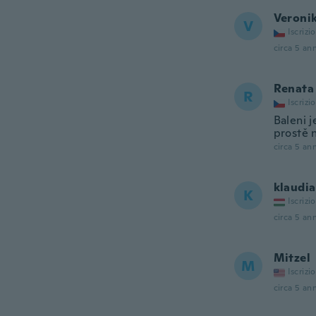
Veroni
V
Iscrizi
circa 5 ann
Renata
R
Iscrizi
Baleni j
prostě 
circa 5 ann
klaudia
K
Iscrizi
circa 5 ann
Mitzel
M
Iscrizi
circa 5 ann