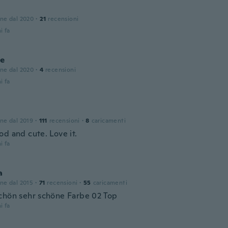
one dal 2020
·
21
recensioni
i fa
ne
one dal 2020
·
4
recensioni
i fa
one dal 2019
·
111
recensioni
·
8
caricamenti
od and cute. Love it.
i fa
a
one dal 2015
·
71
recensioni
·
55
caricamenti
chön sehr schöne Farbe 02 Top
i fa