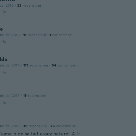
 dal 2018
·
23
recensioni
i fa
ie
one dal 2016
·
11
recensioni
·
1
caricamenti
i fa
lda
one dal 2014
·
113
recensioni
·
84
caricamenti
i fa
one dal 2017
·
15
recensioni
i fa
one dal 2017
·
39
recensioni
·
26
caricamenti
j’aime bien sa fait assez naturel ☺️✨