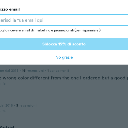
ka
rizzo email
one dal 2018
·
7
recensioni
i fa
oglio ricevere email di marketing e promozionali (per risparmiare!)
de
one dal 2017
·
79
recensioni
Sblocca 15% di sconto
i fa
No grazie
one dal 2018
·
16
recensioni
·
1
caricamenti
he wrong color different from the one I ordered but a good
i fa
 dal 2018
·
3
recensioni
i fa
 Astrid