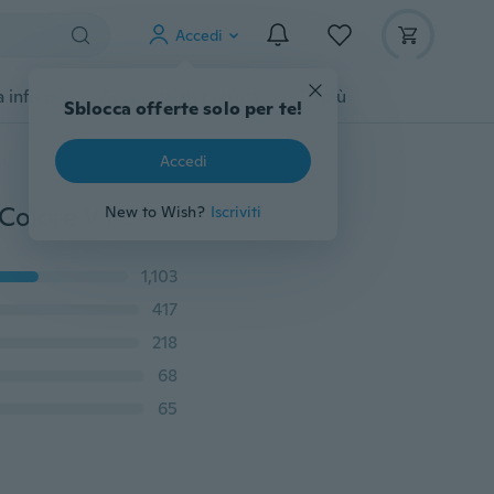
Accedi
 infanzia
Accessori per animali
Di più
Sblocca offerte solo per te!
Accedi
Nuovo design per donna Donna Idratante Gradiente Colore V Forma Taglio bicolore Tinta Trucco setoso Doppi colori Rossetto Balsamo Labbro Cosmetico
New to Wish?
Iscriviti
1,103
417
218
68
65