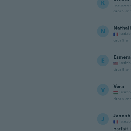
K
Iscrizione
circa 5 ann
Nathal
N
Iscrizi
circa 5 ann
Esmera
E
Iscrizi
circa 5 ann
Vera
V
Iscrizi
circa 5 ann
Jannah
J
Iscrizi
parfait 