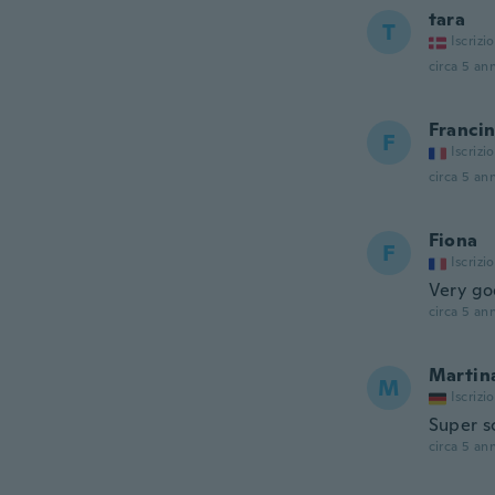
tara
T
Iscrizi
circa 5 ann
Franci
F
Iscrizi
circa 5 ann
Fiona
F
Iscrizi
Very go
circa 5 ann
Martin
M
Iscrizi
Super s
circa 5 ann