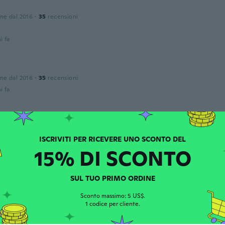
one dal 2016
·
35
recensioni
i fa
one dal 2016
·
35
recensioni
i fa
ngDay🌸
one dal 2019
·
15
recensioni
·
10
caricamenti
e pas l'effet rendu comme sur les images décevant la coule
e et non pas comme sur la photo
15% DI SCONTO
i fa
SUL TUO PRIMO ORDINE
n
Sconto massimo: 5 US$.
one dal 2016
·
27
recensioni
1 codice per cliente.
i fa