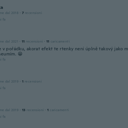
ka
one dal 2018
·
7
recensioni
i fa
one dal 2021
·
11
recensioni
·
11
caricamenti
e v pořádku, akorat efekt te rtenky neni úplně takový jako 
neumím. 😁
i fa
one dal 2019
·
1
recensioni
i fa
one dal 2019
·
13
recensioni
·
1
caricamenti
i fa