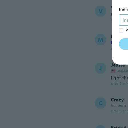
Veroni
Indi
V
Iscrizi
circa 5 ann
V
Mathil
M
Iscrizi
circa 5 ann
Jessie
J
Iscrizi
I got t
circa 5 ann
Crazy
C
Iscrizione
circa 5 ann
Kristel