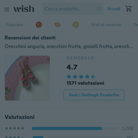
Accedi
Popolare
Visti di recente
Te
Recensioni dei clienti
Orecchini anguria, orecchini frutta, gioielli frutta, orecchini bottiglia di vetro, orecchini estivi, gioielli anguria, regalo gioielli anguria
GENERALE
4.7
1571 valutazioni
Vedi i Dettagli Prodotto
Valutazioni
1,268
187