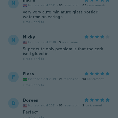
nikita
N
Iscrizione dal 2021
·
88
recensioni
·
85
caricamenti
very very cute miniature glass bottled
watermelon earings
circa 5 anni fa
Nicky
N
Iscrizione dal 2018
·
5
recensioni
Super cute only problem is that the cork
isn't glued in
circa 5 anni fa
Flora
F
Iscrizione dal 2019
·
73
recensioni
·
14
caricamenti
circa 5 anni fa
Doreen
D
Iscrizione dal 2021
·
68
recensioni
·
2
caricamenti
Perfect
circa 5 anni fa