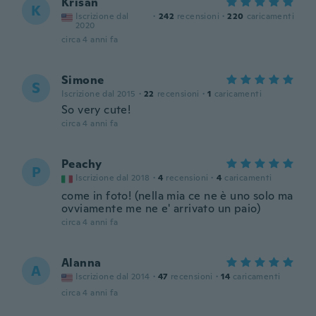
Krisan
K
Iscrizione dal
·
242
recensioni
·
220
caricamenti
2020
circa 4 anni fa
Simone
S
Iscrizione dal 2015
·
22
recensioni
·
1
caricamenti
So very cute!
circa 4 anni fa
Peachy
P
Iscrizione dal 2018
·
4
recensioni
·
4
caricamenti
come in foto! (nella mia ce ne è uno solo ma
ovviamente me ne e' arrivato un paio)
circa 4 anni fa
Alanna
A
Iscrizione dal 2014
·
47
recensioni
·
14
caricamenti
circa 4 anni fa