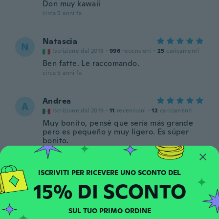
Don muy kawaii
circa 5 anni fa
Natascia
N
Iscrizione dal 2016
·
996
recensioni
·
25
caricamenti
Ben fatte. Le raccomando.
circa 5 anni fa
Andrea
A
Iscrizione dal 2019
·
11
recensioni
·
12
caricamenti
Muy bonito, pensé que sería más grande
pero es pequeño y muy ligero. Es súper
bonito.
circa 5 anni fa
Mariana
M
15% DI SCONTO
Iscrizione dal 2018
·
9
recensioni
·
7
caricamenti
muito lindos mas a tampinha do pote abre
fácil
SUL TUO PRIMO ORDINE
circa 5 anni fa