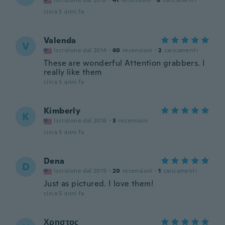
Iscrizione dal 2018
·
41
recensioni
·
8
caricamenti
circa 5 anni fa
Valenda
V
Iscrizione dal 2014
·
60
recensioni
·
2
caricamenti
These are wonderful Attention grabbers. I
really like them
circa 5 anni fa
Kimberly
K
Iscrizione dal 2016
·
3
recensioni
circa 5 anni fa
Dena
D
Iscrizione dal 2019
·
20
recensioni
·
1
caricamenti
Just as pictured. I love them!
circa 5 anni fa
Χρηστος