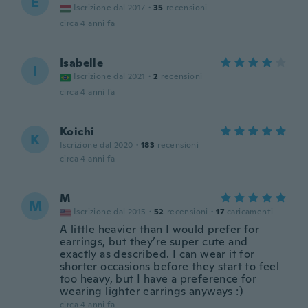
E
Iscrizione dal 2017
·
35
recensioni
circa 4 anni fa
Isabelle
I
Iscrizione dal 2021
·
2
recensioni
circa 4 anni fa
Koichi
K
Iscrizione dal 2020
·
183
recensioni
circa 4 anni fa
M
M
Iscrizione dal 2015
·
52
recensioni
·
17
caricamenti
A little heavier than I would prefer for
earrings, but they’re super cute and
exactly as described. I can wear it for
shorter occasions before they start to feel
too heavy, but I have a preference for
wearing lighter earrings anyways :)
circa 4 anni fa