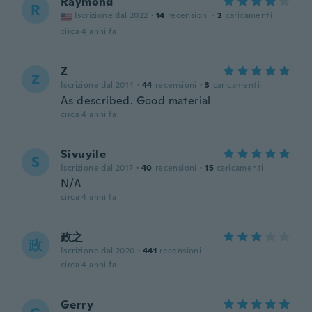
Raymond
R
Iscrizione dal 2022
·
14
recensioni
·
2
caricamenti
circa 4 anni fa
Z
Z
Iscrizione dal 2014
·
44
recensioni
·
3
caricamenti
As described. Good material
circa 4 anni fa
Sivuyile
S
Iscrizione dal 2017
·
40
recensioni
·
15
caricamenti
N/A
circa 4 anni fa
政之
政
Iscrizione dal 2020
·
441
recensioni
circa 4 anni fa
Gerry