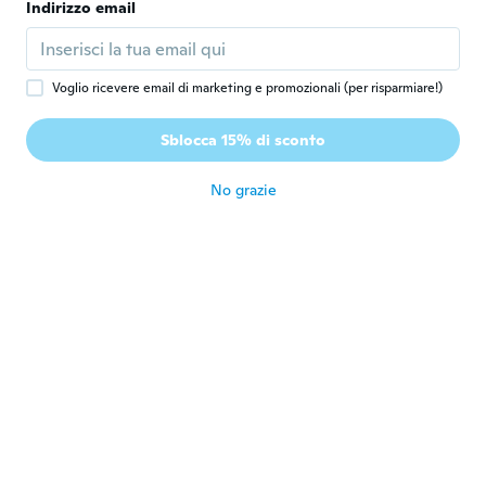
Indirizzo email
Antoine
A
Iscrizione dal 2018
·
17
recensioni
·
5
caricamenti
Voglio ricevere email di marketing e promozionali (per risparmiare!)
It's ok. I thought it would be a tad bit
bigger and more of a jacket. It's cool
Sblocca 15% di sconto
though
circa 4 anni fa
No grazie
Chris
C
Iscrizione dal 2020
·
28
recensioni
It fits 👍
circa 4 anni fa
Gajo
G
Iscrizione dal 2019
·
13
recensioni
circa 4 anni fa
蒲田
蒲