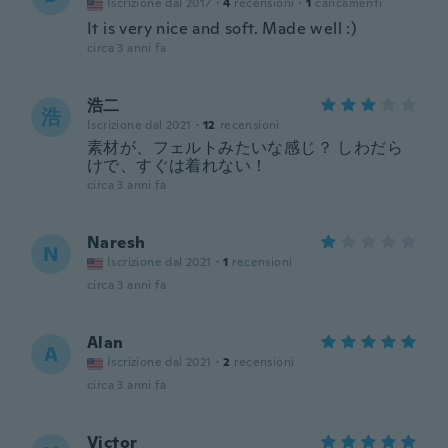
Iscrizione dal 2017
·
4
recensioni
·
1
caricamenti
It is very nice and soft. Made well :)
circa 3 anni fa
浩二
浩
Iscrizione dal 2021
·
12
recensioni
素材が、フェルトみたいな感じ？ しわだら
けで、すぐは着れない！
circa 3 anni fa
Naresh
N
Iscrizione dal 2021
·
1
recensioni
circa 3 anni fa
Alan
A
Iscrizione dal 2021
·
2
recensioni
circa 3 anni fa
Victor