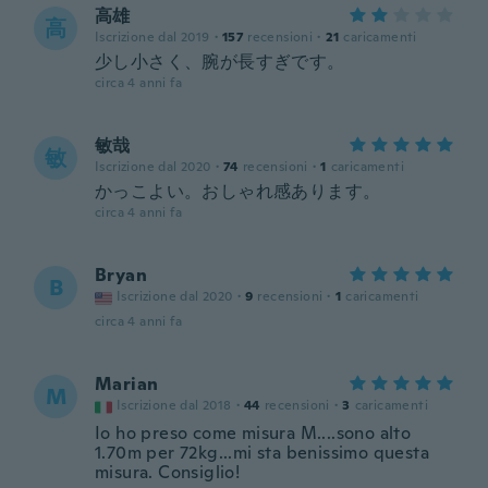
高雄
高
Iscrizione dal 2019
·
157
recensioni
·
21
caricamenti
少し小さく、腕が長すぎです。
circa 4 anni fa
敏哉
敏
Iscrizione dal 2020
·
74
recensioni
·
1
caricamenti
かっこよい。おしゃれ感あります。
circa 4 anni fa
Bryan
B
Iscrizione dal 2020
·
9
recensioni
·
1
caricamenti
circa 4 anni fa
Marian
M
Iscrizione dal 2018
·
44
recensioni
·
3
caricamenti
Io ho preso come misura M....sono alto
1.70m per 72kg...mi sta benissimo questa
misura. Consiglio!