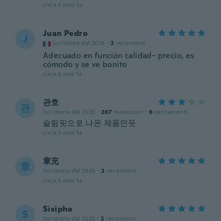
circa 3 anni fa
Juan Pedro
J
Iscrizione dal 2018
·
2
recensioni
Adecuado en función calidad- precio, es
cómodo y se ve bonito
circa 3 anni fa
관호
관
Iscrizione dal 2020
·
267
recensioni
·
6
caricamenti
슬림핏으로 나온 제품인듯
circa 3 anni fa
章充
章
Iscrizione dal 2020
·
2
recensioni
circa 3 anni fa
Sisipho
S
Iscrizione dal 2022
·
2
recensioni