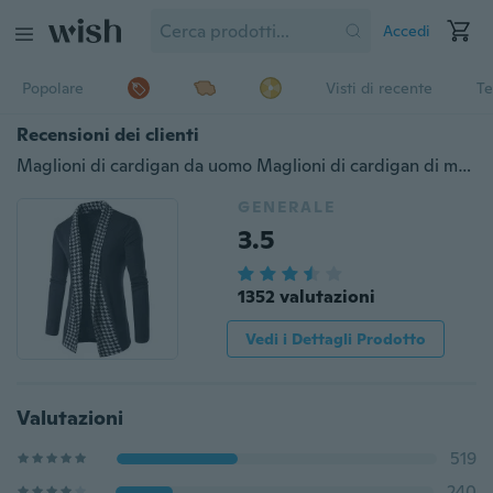
Accedi
Popolare
Visti di recente
Te
Recensioni dei clienti
Maglioni di cardigan da uomo Maglioni di cardigan di moda Cappotti da uomo Maglione a maniche lunghe slim casual
GENERALE
3.5
1352 valutazioni
Vedi i Dettagli Prodotto
Valutazioni
519
240