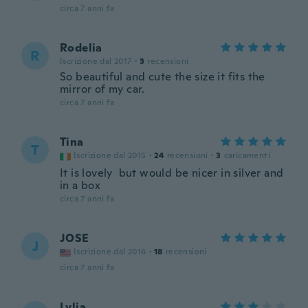
circa 7 anni fa
Rodelia
R
Iscrizione dal 2017
·
3
recensioni
So beautiful and cute the size it fits the
mirror of my car.
circa 7 anni fa
Tina
T
Iscrizione dal 2015
·
24
recensioni
·
3
caricamenti
It is lovely but would be nicer in silver and
in a box
circa 7 anni fa
JOSE
J
Iscrizione dal 2016
·
18
recensioni
circa 7 anni fa
Lylia