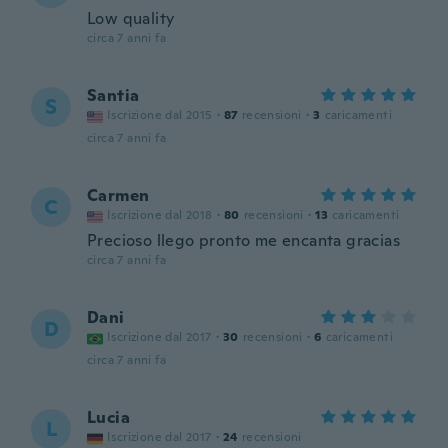
Low quality
circa 7 anni fa
Santia
S
Iscrizione dal 2015
·
87
recensioni
·
3
caricamenti
circa 7 anni fa
Carmen
C
Iscrizione dal 2018
·
80
recensioni
·
13
caricamenti
Precioso llego pronto me encanta gracias
circa 7 anni fa
Dani
D
Iscrizione dal 2017
·
30
recensioni
·
6
caricamenti
circa 7 anni fa
Lucia
L
Iscrizione dal 2017
·
24
recensioni