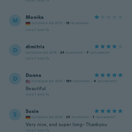
circa 7 anni fa
Monika
M
Iscrizione dal 2015
·
13
recensioni
circa 7 anni fa
dimitris
D
Iscrizione dal 2018
·
24
recensioni
·
7
caricamenti
circa 7 anni fa
Donna
D
Iscrizione dal 2018
·
181
recensioni
·
4
caricamenti
Beautiful
circa 7 anni fa
Susie
S
Iscrizione dal 2016
·
25
recensioni
·
1
caricamenti
Very nice, and super long- Thankyou
circa 7 anni fa