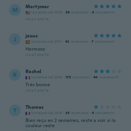
Martymar
M
Iscrizione dal 2018
·
38
recensioni
·
4
caricamenti
circa 7 anni fa
jesus
J
Iscrizione dal 2017
·
42
recensioni
·
7
caricamenti
Hermoso
circa 7 anni fa
Rachel
R
Iscrizione dal 2018
·
173
recensioni
·
40
caricamenti
Très bonne
circa 7 anni fa
Thomas
T
Iscrizione dal 2018
·
33
recensioni
·
4
caricamenti
Bien reçu en 2 semaines, reste a voir si la
couleur reste