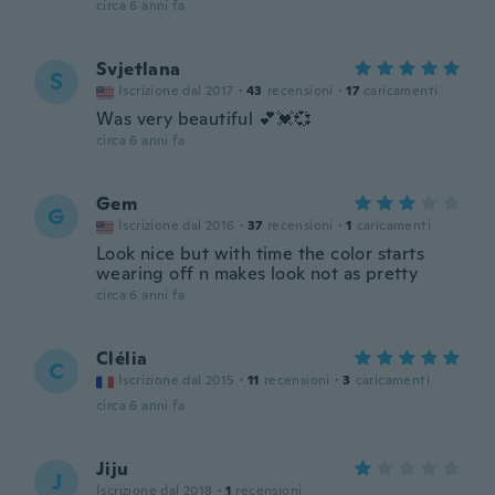
circa 6 anni fa
Svjetlana
S
Iscrizione dal 2017
·
43
recensioni
·
17
caricamenti
Was very beautiful 💕💓💞
circa 6 anni fa
Gem
G
Iscrizione dal 2016
·
37
recensioni
·
1
caricamenti
Look nice but with time the color starts
wearing off n makes look not as pretty
circa 6 anni fa
Clélia
C
Iscrizione dal 2015
·
11
recensioni
·
3
caricamenti
circa 6 anni fa
Jiju
J
Iscrizione dal 2018
·
1
recensioni