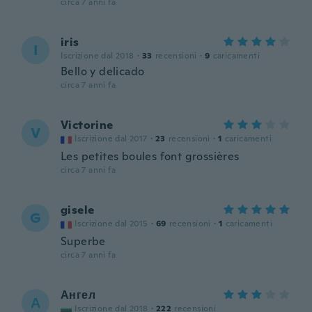
circa 7 anni fa
iris
I
Iscrizione dal 2018
·
33
recensioni
·
9
caricamenti
Bello y delicado
circa 7 anni fa
Victorine
V
Iscrizione dal 2017
·
23
recensioni
·
1
caricamenti
Les petites boules font grossières
circa 7 anni fa
gisele
G
Iscrizione dal 2015
·
69
recensioni
·
1
caricamenti
Superbe
circa 7 anni fa
Ангел
А
Iscrizione dal 2018
·
222
recensioni