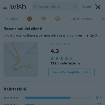
Accedi
Popolare
Visti di recente
Te
Recensioni dei clienti
Gioielli con collana a catena del rosario con perline da 6 mm, placcati in oro 18 carati
GENERALE
4.3
1223 valutazioni
Vedi i Dettagli Prodotto
Valutazioni
816
157