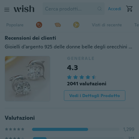
Accedi
Popolare
Visti di recente
Te
Recensioni dei clienti
Gioielli d'argento 925 delle donne belle degli orecchini della vite prigioniera della CZ del delfino dell'occhio dell'occhio
GENERALE
4.3
2041 valutazioni
Vedi i Dettagli Prodotto
Valutazioni
1,299
311