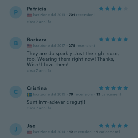
Patricia
P
Iscrizione dal 2013
·
701
recensioni
circa 7 anni fa
Barbara
B
Iscrizione dal 2017
·
278
recensioni
They are do sparkly! Just the right suze,
too. Wearing them right now! Thanks,
Wish! I love them!
circa 7 anni fa
Cristina
C
Iscrizione dal 2019
·
79
recensioni
·
13
caricamenti
Sunt intr-adevar draguți!
circa 7 anni fa
Jae
J
Iscrizione dal 2014
·
19
recensioni
·
1
caricamenti