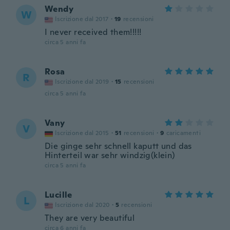
Wendy
W
Iscrizione dal 2017
·
19
recensioni
I never received them!!!!!
circa 5 anni fa
Rosa
R
Iscrizione dal 2019
·
15
recensioni
circa 5 anni fa
Vany
V
Iscrizione dal 2015
·
51
recensioni
·
9
caricamenti
Die ginge sehr schnell kaputt und das
Hinterteil war sehr windzig(klein)
circa 5 anni fa
Lucille
L
Iscrizione dal 2020
·
5
recensioni
They are very beautiful
circa 6 anni fa