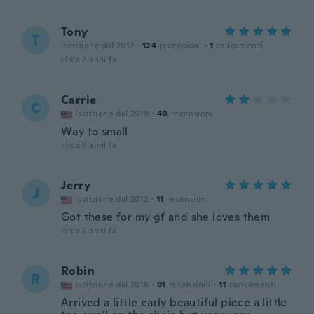
Tony
T
Iscrizione dal 2017
·
124
recensioni
·
1
caricamenti
circa 7 anni fa
Carrie
C
Iscrizione dal 2019
·
40
recensioni
Way to small
circa 7 anni fa
Jerry
J
Iscrizione dal 2012
·
11
recensioni
Got these for my gf and she loves them
circa 7 anni fa
Robin
R
Iscrizione dal 2018
·
91
recensioni
·
11
caricamenti
Arrived a little early beautiful piece a little