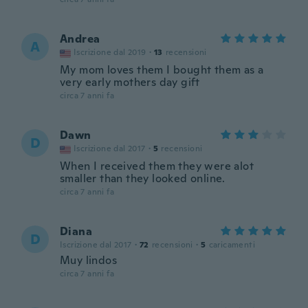
Andrea
A
Iscrizione dal 2019
·
13
recensioni
My mom loves them I bought them as a
very early mothers day gift
circa 7 anni fa
Dawn
D
Iscrizione dal 2017
·
5
recensioni
When I received them they were alot
smaller than they looked online.
circa 7 anni fa
Diana
D
Iscrizione dal 2017
·
72
recensioni
·
5
caricamenti
Muy lindos
circa 7 anni fa