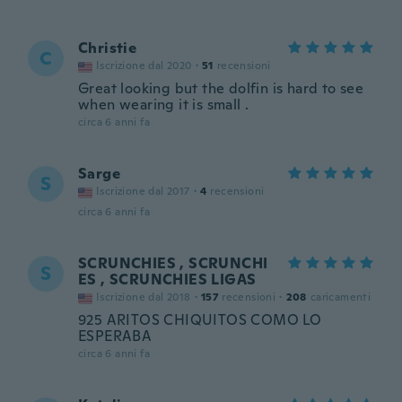
Christie
C
Iscrizione dal 2020
·
51
recensioni
Great looking but the dolfin is hard to see
when wearing it is small .
circa 6 anni fa
Sarge
S
Iscrizione dal 2017
·
4
recensioni
circa 6 anni fa
SCRUNCHIES , SCRUNCHI
S
ES , SCRUNCHIES LIGAS
Iscrizione dal 2018
·
157
recensioni
·
208
caricamenti
925 ARITOS CHIQUITOS COMO LO
ESPERABA
circa 6 anni fa