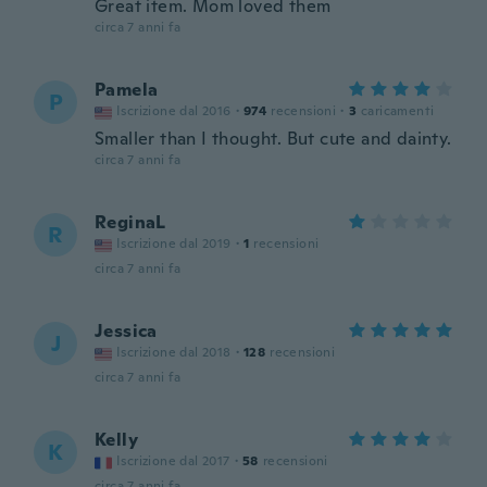
Great item. Mom loved them
circa 7 anni fa
Pamela
P
Iscrizione dal 2016
·
974
recensioni
·
3
caricamenti
Smaller than I thought. But cute and dainty.
circa 7 anni fa
ReginaL
R
Iscrizione dal 2019
·
1
recensioni
circa 7 anni fa
Jessica
J
Iscrizione dal 2018
·
128
recensioni
circa 7 anni fa
Kelly
K
Iscrizione dal 2017
·
58
recensioni
circa 7 anni fa