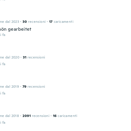
one dal 2023
·
30
recensioni
·
17
caricamenti
hön gearbeitet
i fa
one dal 2020
·
31
recensioni
i fa
one dal 2019
·
79
recensioni
i fa
one dal 2018
·
2091
recensioni
·
16
caricamenti
i fa