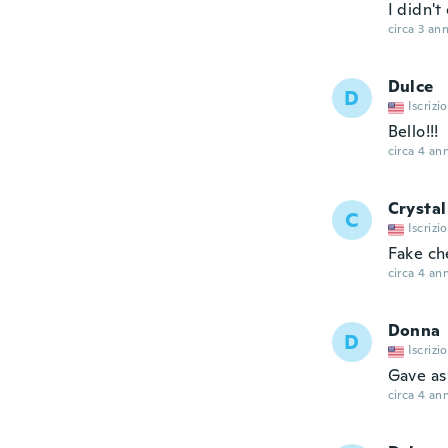
I didn't
circa 3 ann
Dulce
D
Iscrizi
Bello!!!
circa 4 ann
Crystal
C
Iscrizi
Fake ch
circa 4 ann
Donna
D
Iscrizi
Gave as 
circa 4 ann