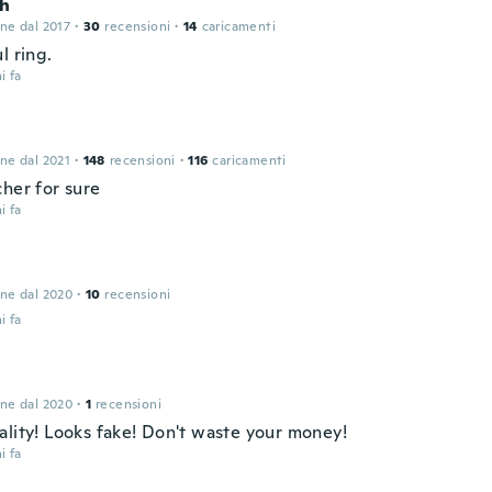
h
one dal 2017
·
30
recensioni
·
14
caricamenti
l ring.
i fa
one dal 2021
·
148
recensioni
·
116
caricamenti
cher for sure
i fa
one dal 2020
·
10
recensioni
i fa
one dal 2020
·
1
recensioni
ality! Looks fake! Don't waste your money!
i fa