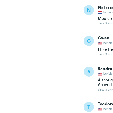
Natasj
N
Iscrizi
Mooie r
circa 3 ann
Gwen
G
Iscrizi
I like t
circa 3 ann
Sandra
S
Iscrizi
Although
Arrived 
circa 3 ann
Teodor
T
Iscrizi