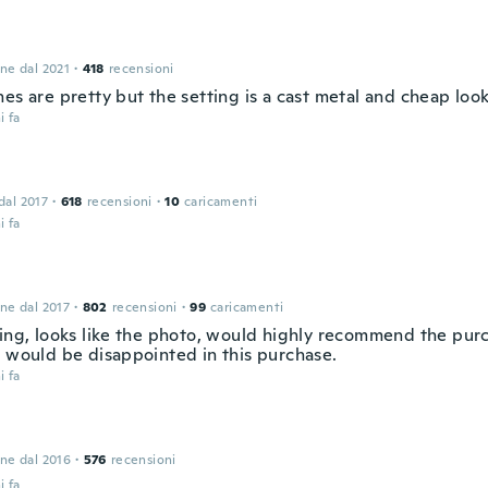
one dal 2021
·
418
recensioni
es are pretty but the setting is a cast metal and cheap loo
i fa
 dal 2017
·
618
recensioni
·
10
caricamenti
i fa
one dal 2017
·
802
recensioni
·
99
caricamenti
ring, looks like the photo, would highly recommend the pur
u would be disappointed in this purchase.
i fa
one dal 2016
·
576
recensioni
i fa