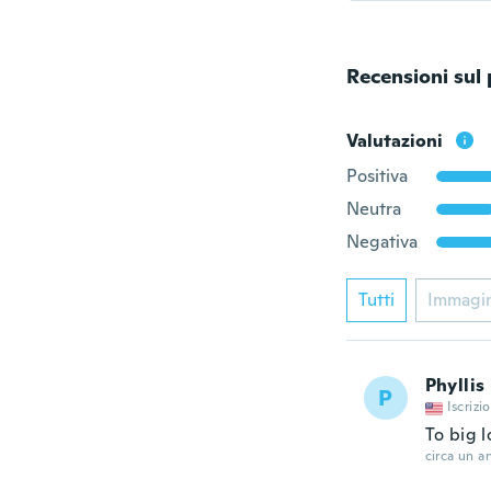
Recensioni sul
Valutazioni
Positiva
Neutra
Negativa
Tutti
Immagi
Phyllis
P
Iscrizi
To big l
circa un a