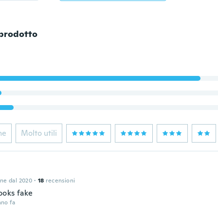
 prodotto
ne
Molto utili
one dal 2020
·
18
recensioni
ooks fake
nno fa