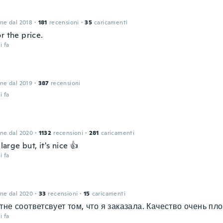
one dal 2018
·
181
recensioni
·
35
caricamenti
r the price.
i fa
one dal 2019
·
387
recensioni
i fa
one dal 2020
·
1132
recensioni
·
281
caricamenti
 large but, it's nice 👍
i fa
one dal 2020
·
33
recensioni
·
15
caricamenti
тне соответсвует том, что я заказала. Качество очень пло
i fa