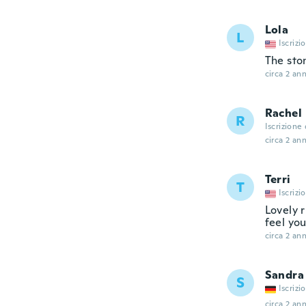
Lola
L
Iscrizi
The ston
circa 2 ann
Rachel
R
Iscrizione
circa 2 ann
Terri
T
Iscrizi
Lovely 
feel yo
circa 2 ann
Sandra
S
Iscrizi
circa 2 ann