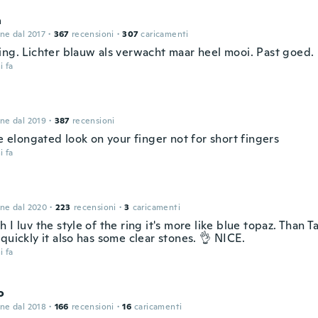
a
one dal 2017
·
367
recensioni
·
307
caricamenti
ing. Lichter blauw als verwacht maar heel mooi. Past goed.
i fa
one dal 2019
·
387
recensioni
he elongated look on your finger not for short fingers
i fa
one dal 2020
·
223
recensioni
·
3
caricamenti
 I luv the style of the ring it's more like blue topaz. Than T
quickly it also has some clear stones. 👌 NICE.
i fa
o
one dal 2018
·
166
recensioni
·
16
caricamenti