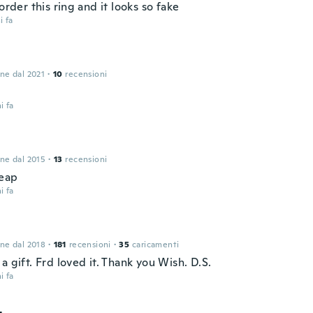
 order this ring and it looks so fake
i fa
one dal 2021
·
10
recensioni
i fa
one dal 2015
·
13
recensioni
eap
i fa
one dal 2018
·
181
recensioni
·
35
caricamenti
a gift. Frd loved it. Thank you Wish. D.S.
i fa