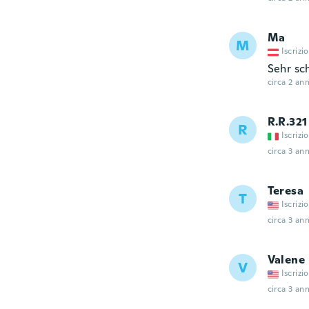
Ma
M
Iscrizi
Sehr sc
circa 2 ann
R.R.321
R
Iscrizi
circa 3 ann
Teresa
T
Iscrizi
circa 3 ann
Valene
V
Iscrizi
circa 3 ann