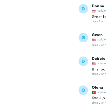
Donna
D
Iscrizi
Great fo
circa 2 ann
Gwen
G
Iscrizi
circa 2 ann
Debbie
D
Iscrizi
It is too
circa 2 ann
Olena
O
Iscrizi
Кольцо 
circa 2 ann