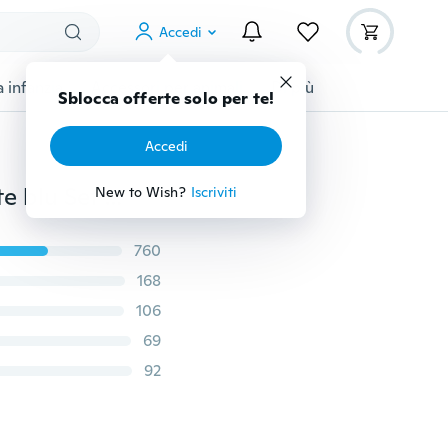
Accedi
 infanzia
Accessori per animali
Di più
Sblocca offerte solo per te!
Accedi
3.28CT Anello di fidanzamento con gemma di tanzanite blu Set da sposa Gioielli in argento sterling 925 Regali
New to Wish?
Iscriviti
760
168
106
69
92