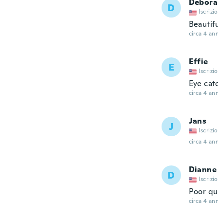
Debora
D
Iscrizi
Beautifu
circa 4 ann
Effie
E
Iscrizi
Eye cat
circa 4 ann
Jans
J
Iscrizi
circa 4 ann
Dianne
D
Iscrizi
Poor qu
circa 4 ann