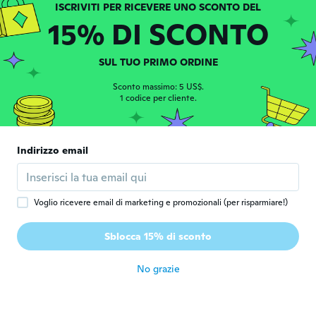
Very tiny vase
circa 3 anni fa
15% DI SCONTO
carmela
C
SUL TUO PRIMO ORDINE
Iscrizione dal 2019
·
94
recensioni
circa 3 anni fa
Sconto massimo: 5 US$.
1 codice per cliente.
Daniel
D
Iscrizione dal 2017
·
23
recensioni
·
8
caricamenti
Indirizzo email
Total süße Vase! Perfekt als kleines
Geschenk geeignet.
circa 3 anni fa
Voglio ricevere email di marketing e promozionali (per risparmiare!)
Denise
D
Sblocca 15% di sconto
Iscrizione dal 2019
·
83
recensioni
circa 3 anni fa
No grazie
Rate
R
Iscrizione dal 2019
·
76
recensioni
·
2
caricamenti