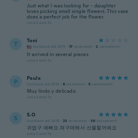
Just what I was looking for - daughter
loves picking small single flowers. This vase
does a perfect job for the flower.
circa 3 anni fa
Toni
T
Iscrizione dal 2015
·
17
recensioni
·
2
caricamenti
It arrived in several pieces
circa 3 anni fa
Paula
P
Iscrizione dal 2014
·
8
recensioni
·
5
caricamenti
Muy lindo y delicado.
circa 3 anni fa
S.O
S
Iscrizione dal 2019
·
25
recensioni
·
36
caricamenti
귀엽구 예뻐요.재구매해서 선물할꺼예요
circa 3 anni fa