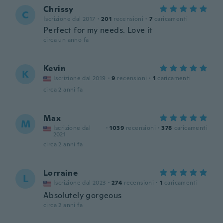
Chrissy
C
Iscrizione dal 2017
·
201
recensioni
·
7
caricamenti
Perfect for my needs. Love it
circa un anno fa
Kevin
K
Iscrizione dal 2019
·
9
recensioni
·
1
caricamenti
circa 2 anni fa
Max
M
Iscrizione dal
·
1039
recensioni
·
378
caricamenti
2021
circa 2 anni fa
Lorraine
L
Iscrizione dal 2023
·
274
recensioni
·
1
caricamenti
Absolutely gorgeous
circa 2 anni fa