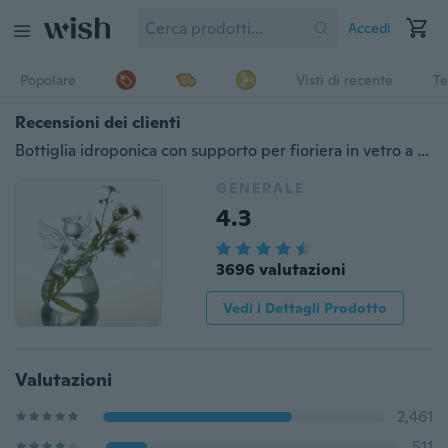
Accedi
Popolare
Visti di recente
Te
Recensioni dei clienti
Bottiglia idroponica con supporto per fioriera in vetro a forma di angelo trasparente
GENERALE
4.3
3696 valutazioni
Vedi i Dettagli Prodotto
Valutazioni
2,461
511