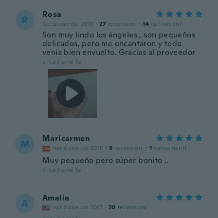
Rosa
R
Iscrizione dal 2019
·
27
recensioni
·
14
caricamenti
Son muy lindo los ángeles , son pequeños
delicados, pero me encantaron y todo
venía bien envuelto. Gracias al proveedor
circa 3 anni fa
Maricarmen
M
Iscrizione dal 2015
·
8
recensioni
·
1
caricamenti
Muy pequeño pero súper bonito ..
circa 3 anni fa
Amalia
A
Iscrizione dal 2017
·
70
recensioni