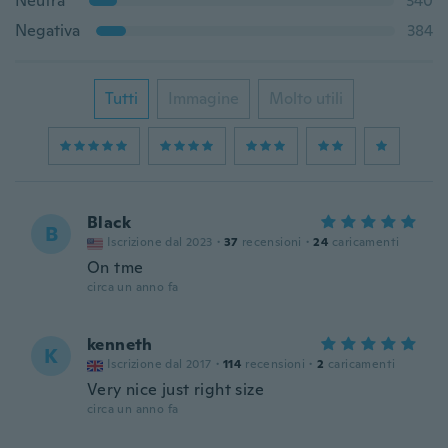
Neutra
340
Negativa
384
Tutti
Immagine
Molto utili
Black
B
Iscrizione dal 2023
·
37
recensioni
·
24
caricamenti
On tme
circa un anno fa
kenneth
K
Iscrizione dal 2017
·
114
recensioni
·
2
caricamenti
Very nice just right size
circa un anno fa