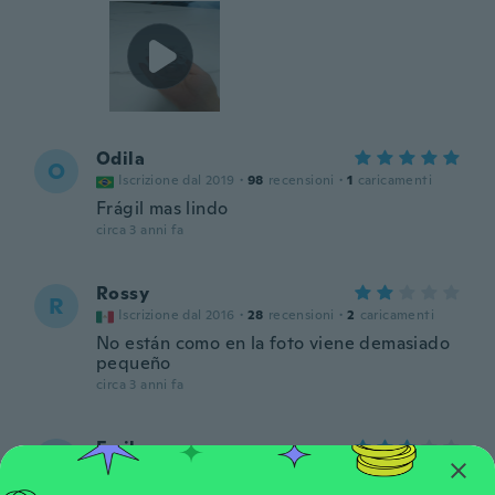
Odila
O
Iscrizione dal 2019
·
98
recensioni
·
1
caricamenti
Frágil mas lindo
circa 3 anni fa
Rossy
R
Iscrizione dal 2016
·
28
recensioni
·
2
caricamenti
No están como en la foto viene demasiado
pequeño
circa 3 anni fa
Emily
E
Iscrizione dal 2021
·
369
recensioni
·
14
caricamenti