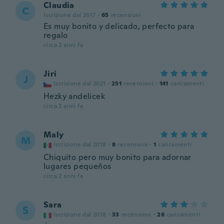
Claudia
C
Iscrizione dal 2017
·
65
recensioni
Es muy bonito y delicado, perfecto para
regalo
circa 2 anni fa
Jiri
J
Iscrizione dal 2021
·
251
recensioni
·
141
caricamenti
Hezky andelicek
circa 2 anni fa
Maly
M
Iscrizione dal 2018
·
8
recensioni
·
1
caricamenti
Chiquito pero muy bonito para adornar
lugares pequeños
circa 2 anni fa
Sara
S
Iscrizione dal 2018
·
33
recensioni
·
26
caricamenti