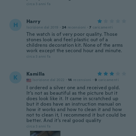
circa 3 anni fa
Harry
H
Iscrizione dal 2019
·
24
recensioni
·
7
caricamenti
The watch is of very poor quality. Those
stones look and feel plastic out of a
childrens decoration kit. None of the arms
work except the second hour and minute.
circa 3 anni fa
Kamilla
K
Iscrizione dal 2022
·
14
recensioni
·
9
caricamenti
I ordered a silver one and received gold.
It’s not as beautiful as the picture but it
does look like it. It came in scratched up
but it does have an instruction manual on
how it works and how to clean it and how
not to clean it, I recommend it but could be
better. And it’s real good quality
circa 3 anni fa