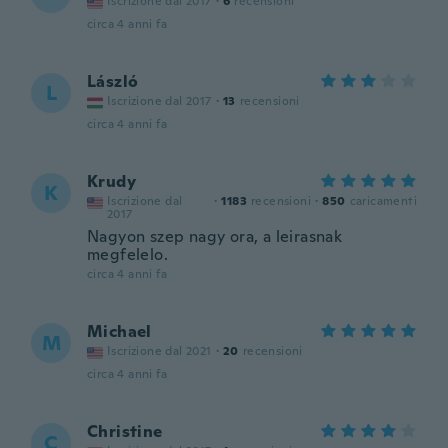
Iscrizione dal 2017
·
6
recensioni
circa 4 anni fa
László
L
Iscrizione dal 2017
·
13
recensioni
circa 4 anni fa
Krudy
K
Iscrizione dal
·
1183
recensioni
·
850
caricamenti
2017
Nagyon szep nagy ora, a leirasnak
megfelelo.
circa 4 anni fa
Michael
M
Iscrizione dal 2021
·
20
recensioni
circa 4 anni fa
Christine
C