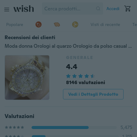
Accedi
Popolare
Visti di recente
Te
Recensioni dei clienti
Moda donna Orologi al quarzo Orologio da polso casual con strass con diamanti per orologi da donna in oro argento Orologio da donna con diamanti di alta qualità Orologi da polso da donna
GENERALE
4.4
8146 valutazioni
Vedi i Dettagli Prodotto
Valutazioni
5,475
1,315