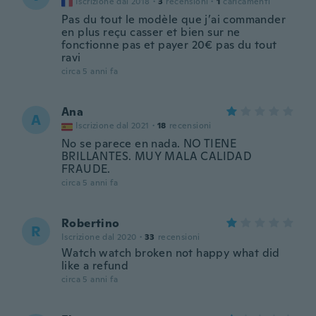
Iscrizione dal 2018
·
3
recensioni
·
1
caricamenti
Pas du tout le modèle que j’ai commander
en plus reçu casser et bien sur ne
fonctionne pas et payer 20€ pas du tout
ravi
circa 5 anni fa
Ana
A
Iscrizione dal 2021
·
18
recensioni
No se parece en nada. NO TIENE
BRILLANTES. MUY MALA CALIDAD
FRAUDE.
circa 5 anni fa
Robertino
R
Iscrizione dal 2020
·
33
recensioni
Watch watch broken not happy what did
like a refund
circa 5 anni fa