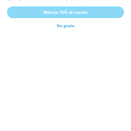
hüseyin
H
Iscrizione dal 2017
·
4
recensioni
Sblocca 15% di sconto
Schön
circa 5 anni fa
No grazie
Jeremy
J
Iscrizione dal 2020
·
35
recensioni
circa 5 anni fa
Angela
A
Iscrizione dal 2015
·
91
recensioni
·
17
caricamenti
Me encanta
circa 5 anni fa
Denise
D
Iscrizione dal 2016
·
4
recensioni
circa 5 anni fa
Saleh