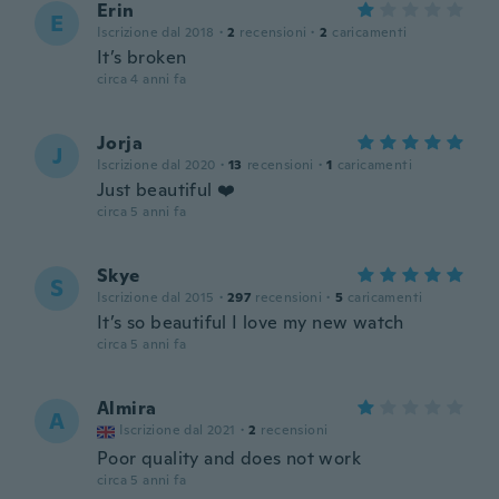
Erin
E
Iscrizione dal 2018
·
2
recensioni
·
2
caricamenti
It’s broken
circa 4 anni fa
Jorja
J
Iscrizione dal 2020
·
13
recensioni
·
1
caricamenti
Just beautiful ❤️
circa 5 anni fa
Skye
S
Iscrizione dal 2015
·
297
recensioni
·
5
caricamenti
It’s so beautiful I love my new watch
circa 5 anni fa
Almira
A
Iscrizione dal 2021
·
2
recensioni
Poor quality and does not work
circa 5 anni fa