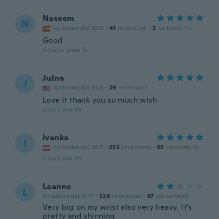
Naseem
N
Iscrizione dal 2018
·
41
recensioni
·
2
caricamenti
Good
circa un anno fa
Julna
J
Iscrizione dal 2021
·
29
recensioni
Love it thank you so much wish
circa 2 anni fa
Ivanka
I
Iscrizione dal 2017
·
255
recensioni
·
65
caricamenti
circa 2 anni fa
Leanne
L
Iscrizione dal 2017
·
226
recensioni
·
97
caricamenti
Very big on my wrist also very heavy. It's
pretty and shinning