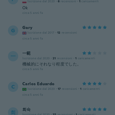
Iscrizione dal 2020
·
6
recensioni
·
1
caricamenti
Ok
circa 5 anni fa
Gary
G
Iscrizione dal 2017
·
12
recensioni
circa 5 anni fa
一範
一
Iscrizione dal 2020
·
21
recensioni
·
1
caricamenti
機械的にそれなり程度でした。
circa 5 anni fa
Carlos Eduardo
C
Iscrizione dal 2020
·
17
recensioni
·
1
caricamenti
circa 5 anni fa
희숙
희
Iscrizione dal 2020
·
35
recensioni
·
1
caricamenti