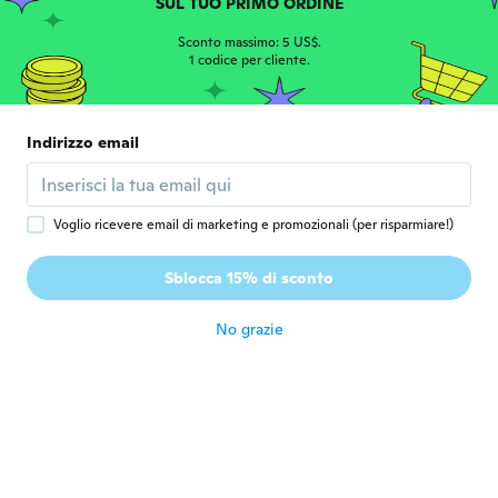
circa 6 anni fa
SUL TUO PRIMO ORDINE
Sconto massimo: 5 US$.
1 codice per cliente.
Rachel
R
Iscrizione dal 2017
·
17
recensioni
·
6
caricamenti
They arrive and they look just like the
pictures, but they are VERY flimsy and
Indirizzo email
hard to work with. Very dificult to keep in
place and keep from bending
circa 6 anni fa
Voglio ricevere email di marketing e promozionali (per risparmiare!)
Folliot
F
Sblocca 15% di sconto
Iscrizione dal 2017
·
19
recensioni
·
14
caricamenti
circa 6 anni fa
No grazie
Екатерина
Е
Iscrizione dal 2019
·
68
recensioni
·
59
caricamenti
Симпатично
circa 6 anni fa