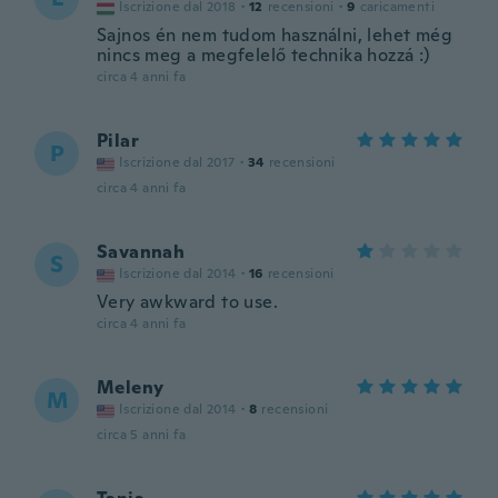
Iscrizione dal 2018
·
12
recensioni
·
9
caricamenti
Sajnos én nem tudom használni, lehet még
nincs meg a megfelelő technika hozzá :)
circa 4 anni fa
Pilar
P
Iscrizione dal 2017
·
34
recensioni
circa 4 anni fa
Savannah
S
Iscrizione dal 2014
·
16
recensioni
Very awkward to use.
circa 4 anni fa
Meleny
M
Iscrizione dal 2014
·
8
recensioni
circa 5 anni fa