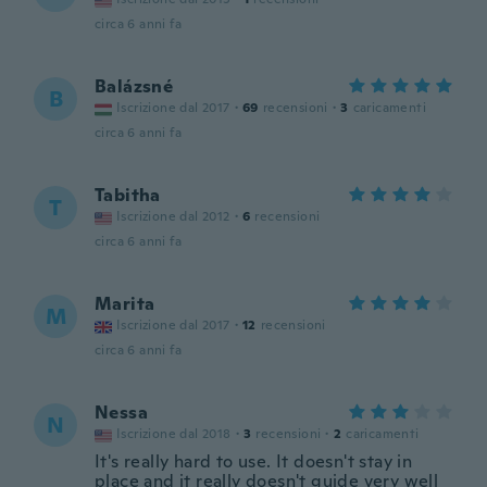
circa 6 anni fa
Balázsné
B
Iscrizione dal 2017
·
69
recensioni
·
3
caricamenti
circa 6 anni fa
Tabitha
T
Iscrizione dal 2012
·
6
recensioni
circa 6 anni fa
Marita
M
Iscrizione dal 2017
·
12
recensioni
circa 6 anni fa
Nessa
N
Iscrizione dal 2018
·
3
recensioni
·
2
caricamenti
It's really hard to use. It doesn't stay in
place and it really doesn't guide very well