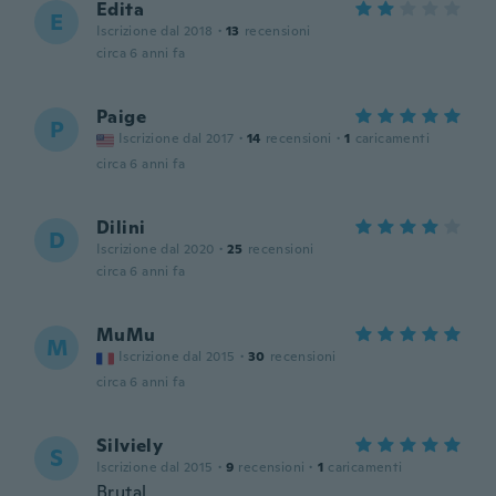
Edita
E
Iscrizione dal 2018
·
13
recensioni
circa 6 anni fa
Paige
P
Iscrizione dal 2017
·
14
recensioni
·
1
caricamenti
circa 6 anni fa
Dilini
D
Iscrizione dal 2020
·
25
recensioni
circa 6 anni fa
MuMu
M
Iscrizione dal 2015
·
30
recensioni
circa 6 anni fa
Silviely
S
Iscrizione dal 2015
·
9
recensioni
·
1
caricamenti
Brutal