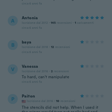
circa 6 anni fa
Antonia
A
Iscrizione dal 2012
·
145
recensioni
·
1
caricamenti
circa 6 anni fa
baya
B
Iscrizione dal 2018
·
12
recensioni
circa 6 anni fa
Vanessa
V
Iscrizione dal 2016
·
2
recensioni
To hard, can't manipulate
circa 6 anni fa
Paiton
P
Iscrizione dal 2016
·
10
recensioni
The stencils did not help. When I used it
the wings would turn out really bad and