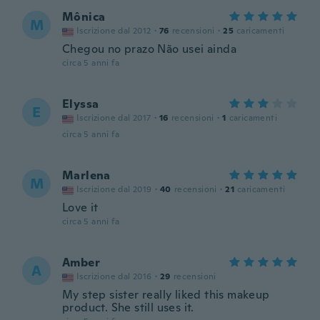
Mônica
M
Iscrizione dal 2012
·
76
recensioni
·
25
caricamenti
Chegou no prazo Não usei ainda
circa 5 anni fa
Elyssa
E
Iscrizione dal 2017
·
16
recensioni
·
1
caricamenti
circa 5 anni fa
Marlena
M
Iscrizione dal 2019
·
40
recensioni
·
21
caricamenti
Love it
circa 5 anni fa
Amber
A
Iscrizione dal 2016
·
29
recensioni
My step sister really liked this makeup
product. She still uses it.