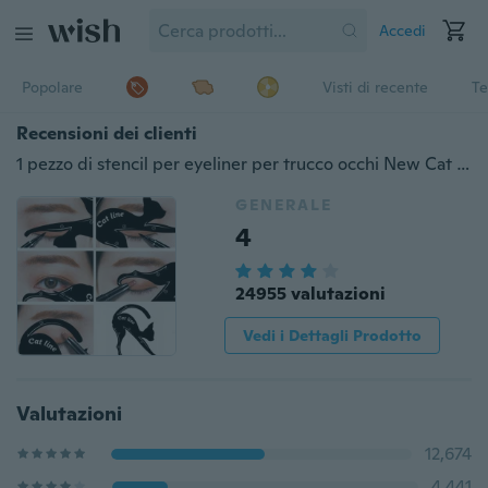
Accedi
Popolare
Visti di recente
Te
Recensioni dei clienti
1 pezzo di stencil per eyeliner per trucco occhi New Cat Line
GENERALE
4
24955 valutazioni
Vedi i Dettagli Prodotto
Valutazioni
12,674
4,441