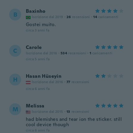
Baxinho
B
Iscrizione dal 2019
·
26
recensioni
·
14
caricamenti
Gostei muito.
circa 3 anni fa
Carole
C
Iscrizione dal 2016
·
534
recensioni
·
1
caricamenti
circa 5 anni fa
Hasan Hüseyin
H
Iscrizione dal 2016
·
77
recensioni
circa 6 anni fa
Melissa
M
Iscrizione dal 2015
·
13
recensioni
had blemishes and tear ion the sticker. still
cool device though
circa 6 anni fa