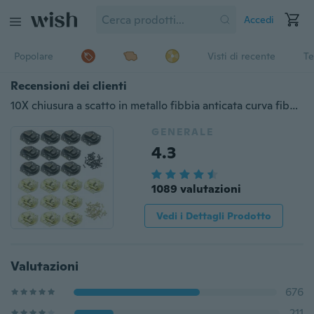
Accedi
Popolare
Visti di recente
Te
Recensioni dei clienti
10X chiusura a scatto in metallo fibbia anticata curva fibbia corno gancio gioielli scatola lucchetto FAB
GENERALE
4.3
1089 valutazioni
Vedi i Dettagli Prodotto
Valutazioni
676
211