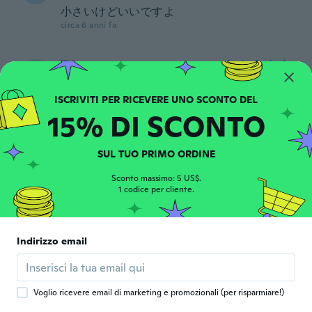
小さいけどいいですよ
circa 6 anni fa
Tibor
T
Iscrizione dal 2019
·
159
recensioni
·
2
caricamenti
Remek köszönöm
circa 6 anni fa
15% DI SCONTO
Maurice.
SUL TUO PRIMO ORDINE
M
Iscrizione dal 2019
·
68
recensioni
Sconto massimo: 5 US$.
circa 6 anni fa
1 codice per cliente.
Ramona
R
Iscrizione dal 2015
·
80
recensioni
·
7
caricamenti
Indirizzo email
Very thin metal. Be very careful using them
because they could break easily.
circa 6 anni fa
Voglio ricevere email di marketing e promozionali (per risparmiare!)