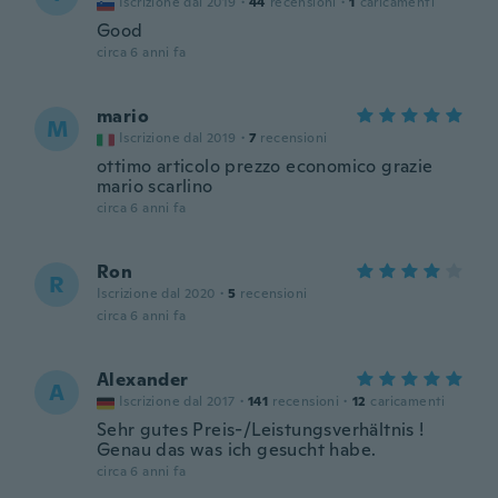
Iscrizione dal 2019
·
44
recensioni
·
1
caricamenti
Good
circa 6 anni fa
mario
M
Iscrizione dal 2019
·
7
recensioni
ottimo articolo prezzo economico grazie
mario scarlino
circa 6 anni fa
Ron
R
Iscrizione dal 2020
·
5
recensioni
circa 6 anni fa
Alexander
A
Iscrizione dal 2017
·
141
recensioni
·
12
caricamenti
Sehr gutes Preis-/Leistungsverhältnis !
Genau das was ich gesucht habe.
circa 6 anni fa