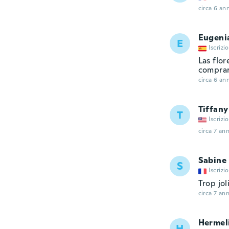
circa 6 ann
Eugeni
E
Iscrizi
Las flo
comprar
circa 6 ann
Tiffany
T
Iscrizi
circa 7 ann
Sabine
S
Iscrizi
Trop jol
circa 7 ann
Hermel
H