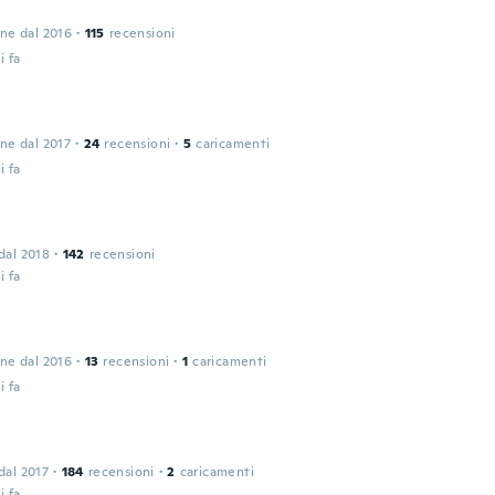
one dal 2016
·
115
recensioni
i fa
n
one dal 2017
·
24
recensioni
·
5
caricamenti
i fa
 dal 2018
·
142
recensioni
i fa
one dal 2016
·
13
recensioni
·
1
caricamenti
i fa
 dal 2017
·
184
recensioni
·
2
caricamenti
i fa