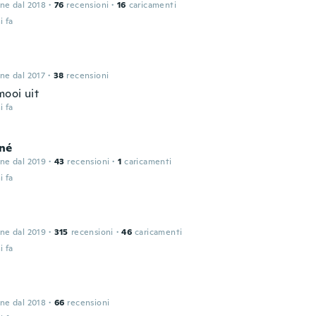
one dal 2018
·
76
recensioni
·
16
caricamenti
i fa
one dal 2017
·
38
recensioni
mooi uit
i fa
né
one dal 2019
·
43
recensioni
·
1
caricamenti
i fa
one dal 2019
·
315
recensioni
·
46
caricamenti
i fa
one dal 2018
·
66
recensioni