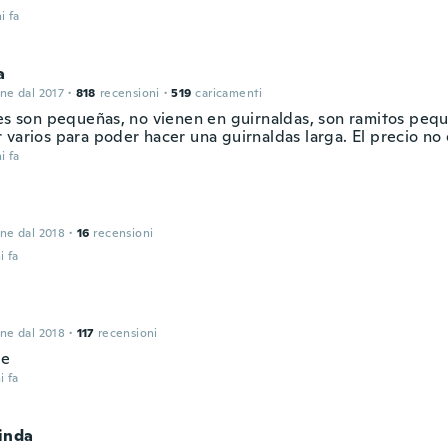
i fa
a
one dal 2017
·
818
recensioni
·
519
caricamenti
res son pequeñas, no vienen en guirnaldas, son ramitos peq
 varios para poder hacer una guirnaldas larga. El precio no 
i fa
one dal 2018
·
16
recensioni
i fa
one dal 2018
·
117
recensioni
ie
i fa
inda