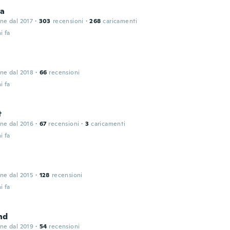
a
one dal 2017
·
303
recensioni
·
268
caricamenti
i fa
one dal 2018
·
66
recensioni
i fa
t
one dal 2016
·
67
recensioni
·
3
caricamenti
i fa
one dal 2015
·
128
recensioni
i fa
nd
one dal 2019
·
54
recensioni