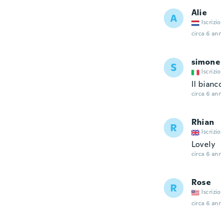
Alie
A
Iscrizi
circa 6 ann
simone
S
Iscrizi
Il bianc
circa 6 ann
Rhian
R
Iscrizi
Lovely
circa 6 ann
Rose
R
Iscrizi
circa 6 ann