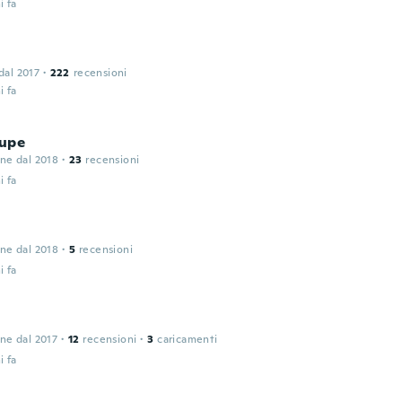
i fa
 dal 2017
·
222
recensioni
i fa
upe
one dal 2018
·
23
recensioni
i fa
one dal 2018
·
5
recensioni
i fa
one dal 2017
·
12
recensioni
·
3
caricamenti
i fa