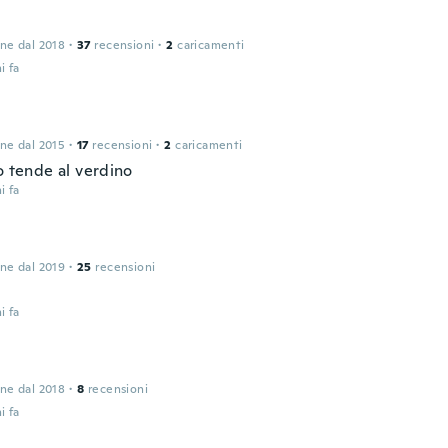
one dal 2018
·
37
recensioni
·
2
caricamenti
i fa
one dal 2015
·
17
recensioni
·
2
caricamenti
o tende al verdino
i fa
one dal 2019
·
25
recensioni
i fa
one dal 2018
·
8
recensioni
i fa