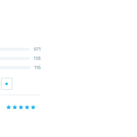
971
138
116