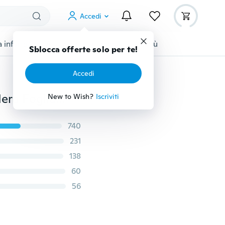
Accedi
 infanzia
Accessori per animali
Di più
Sblocca offerte solo per te!
Accedi
1PC 2.4M Artificiale Rosa Fiore Fogliame Finto Vite Edera Foglia Piante Matrimonio Decorazione
New to Wish?
Iscriviti
740
231
138
60
56