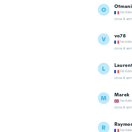
Otmani
O
Iscrizi
circa 6 ann
vo78
V
Iscrizi
circa 6 ann
Lauren
L
Iscrizi
circa 6 ann
Marek
M
Iscrizi
circa 6 ann
Raymo
R
Iscrizi