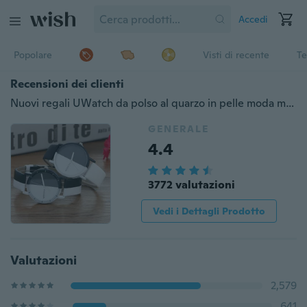
Accedi
Popolare
Visti di recente
Te
Recensioni dei clienti
Nuovi regali UWatch da polso al quarzo in pelle moda modello neutro in bianco e nero
GENERALE
4.4
3772 valutazioni
Vedi i Dettagli Prodotto
Valutazioni
2,579
641