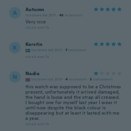
Autumn
A
Iscrizione dal 2017
·
45
recensioni
Very nice
circa 6 anni fa
Kerstin
K
Iscrizione dal 2015
·
7
recensioni
circa 6 anni fa
Nadia
N
Iscrizione dal 2019
·
4
recensioni
·
3
caricamenti
this watch was supposed to be a Christmas
present, unfortunately it arrived damaged,
the hand is loose and the strap all creased.
I bought one for myself last year I wear it
until now despite the black colour is
disappearing but at least it lasted with me
a year.
circa 6 anni fa