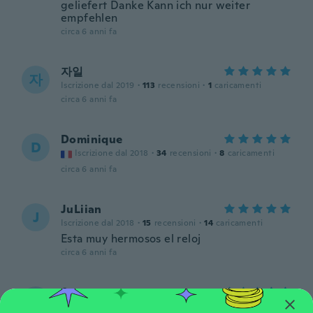
geliefert Danke Kann ich nur weiter
empfehlen
circa 6 anni fa
자일
자
Iscrizione dal 2019
·
113
recensioni
·
1
caricamenti
circa 6 anni fa
Dominique
D
Iscrizione dal 2018
·
34
recensioni
·
8
caricamenti
circa 6 anni fa
JuLiian
J
Iscrizione dal 2018
·
15
recensioni
·
14
caricamenti
Esta muy hermosos el reloj
circa 6 anni fa
Ancsa
A
Iscrizione dal 2016
·
18
recensioni
·
15
caricamenti