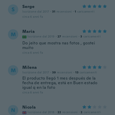
Serge
S
Iscrizione dal 2017
·
31
recensioni
·
1
caricamenti
circa 6 anni fa
Maria
M
Iscrizione dal 2019
·
27
recensioni
·
3
caricamenti
Do jeito que mostra nas fotos , gostei
muito
circa 6 anni fa
Milena
M
Iscrizione dal 2017
·
39
recensioni
·
13
caricamenti
El producto llegó 1 mes después de la
fecha de entrega, está en Buen estado
igual q en la foto
circa 6 anni fa
Nicola
N
Iscrizione dal 2018
·
22
recensioni
·
2
caricamenti