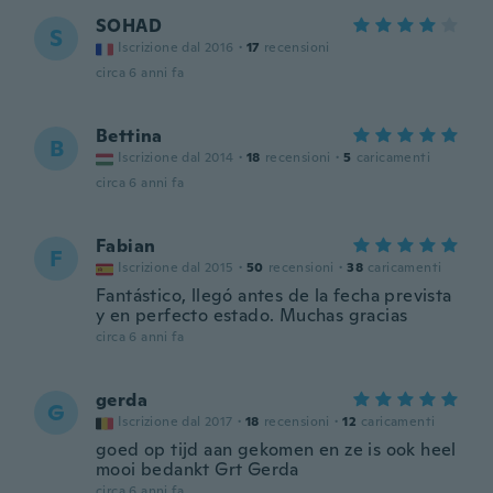
SOHAD
S
Iscrizione dal 2016
·
17
recensioni
circa 6 anni fa
Bettina
B
Iscrizione dal 2014
·
18
recensioni
·
5
caricamenti
circa 6 anni fa
Fabian
F
Iscrizione dal 2015
·
50
recensioni
·
38
caricamenti
Fantástico, llegó antes de la fecha prevista
y en perfecto estado. Muchas gracias
circa 6 anni fa
gerda
G
Iscrizione dal 2017
·
18
recensioni
·
12
caricamenti
goed op tijd aan gekomen en ze is ook heel
mooi bedankt Grt Gerda
circa 6 anni fa