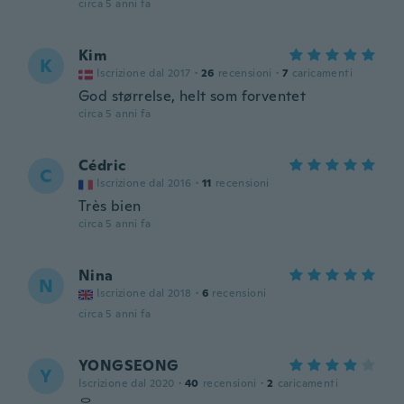
circa 5 anni fa
Kim
K
Iscrizione dal 2017
·
26
recensioni
·
7
caricamenti
God størrelse, helt som forventet
circa 5 anni fa
Cédric
C
Iscrizione dal 2016
·
11
recensioni
Très bien
circa 5 anni fa
Nina
N
Iscrizione dal 2018
·
6
recensioni
circa 5 anni fa
YONGSEONG
Y
Iscrizione dal 2020
·
40
recensioni
·
2
caricamenti
음