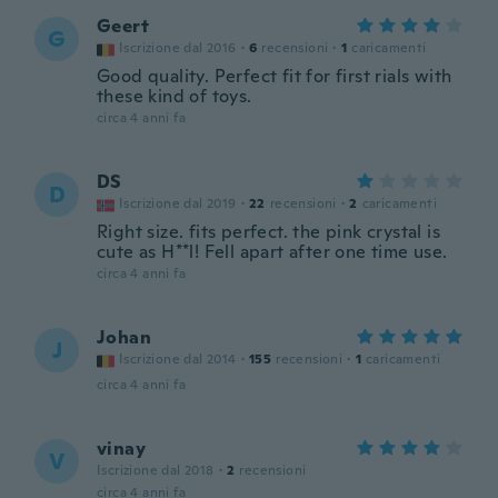
Geert
G
Iscrizione dal 2016
·
6
recensioni
·
1
caricamenti
Good quality. Perfect fit for first rials with
these kind of toys.
circa 4 anni fa
DS
D
Iscrizione dal 2019
·
22
recensioni
·
2
caricamenti
Right size. fits perfect. the pink crystal is
cute as H**l! Fell apart after one time use.
circa 4 anni fa
Johan
J
Iscrizione dal 2014
·
155
recensioni
·
1
caricamenti
circa 4 anni fa
vinay
V
Iscrizione dal 2018
·
2
recensioni
circa 4 anni fa