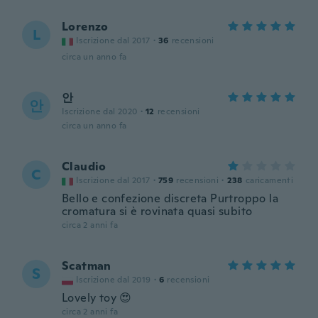
Lorenzo
L
Iscrizione dal 2017
·
36
recensioni
circa un anno fa
안
안
Iscrizione dal 2020
·
12
recensioni
circa un anno fa
Claudio
C
Iscrizione dal 2017
·
759
recensioni
·
238
caricamenti
Bello e confezione discreta Purtroppo la
cromatura si è rovinata quasi subito
circa 2 anni fa
Scatman
S
Iscrizione dal 2019
·
6
recensioni
Lovely toy 😍
circa 2 anni fa