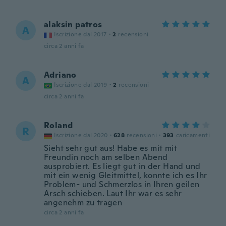
alaksin patros
A
Iscrizione dal 2017
·
2
recensioni
circa 2 anni fa
Adriano
A
Iscrizione dal 2019
·
2
recensioni
circa 2 anni fa
Roland
R
Iscrizione dal 2020
·
628
recensioni
·
393
caricamenti
Sieht sehr gut aus! Habe es mit mit
Freundin noch am selben Abend
ausprobiert. Es liegt gut in der Hand und
mit ein wenig Gleitmittel, konnte ich es Ihr
Problem- und Schmerzlos in Ihren geilen
Arsch schieben. Laut Ihr war es sehr
angenehm zu tragen
circa 2 anni fa