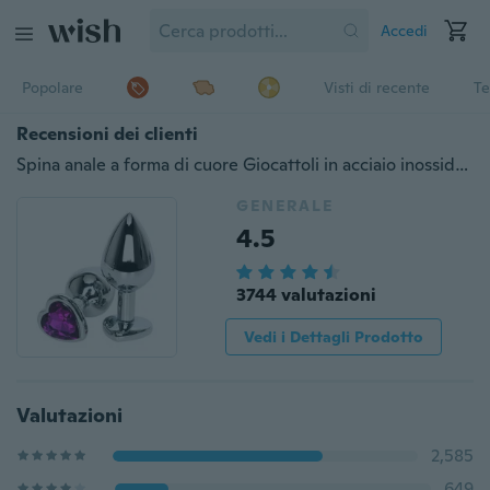
Accedi
Popolare
Visti di recente
Te
Recensioni dei clienti
Spina anale a forma di cuore Giocattoli in acciaio inossidabile per donna Uomo Spina di cristallo Massaggio prostatico erotico
GENERALE
4.5
3744 valutazioni
Vedi i Dettagli Prodotto
Valutazioni
2,585
649