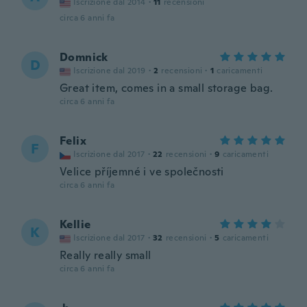
Iscrizione dal 2014
·
11
recensioni
circa 6 anni fa
Domnick
D
Iscrizione dal 2019
·
2
recensioni
·
1
caricamenti
Great item, comes in a small storage bag.
circa 6 anni fa
Felix
F
Iscrizione dal 2017
·
22
recensioni
·
9
caricamenti
Velice příjemné i ve společnosti
circa 6 anni fa
Kellie
K
Iscrizione dal 2017
·
32
recensioni
·
5
caricamenti
Really really small
circa 6 anni fa