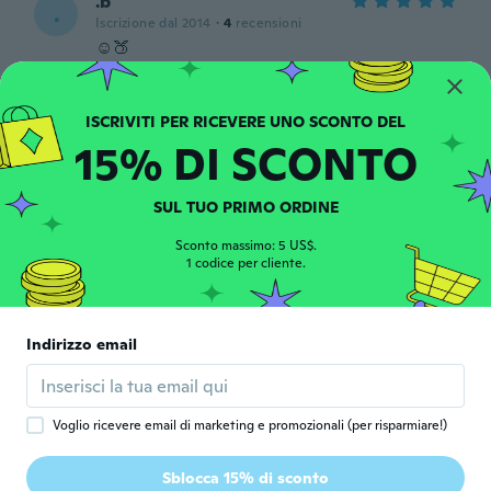
.b
.
Iscrizione dal 2014
·
4
recensioni
☺️🍑
circa 6 anni fa
Jamie
J
15% DI SCONTO
Iscrizione dal 2015
·
27
recensioni
·
2
caricamenti
circa 6 anni fa
SUL TUO PRIMO ORDINE
Jakub
Sconto massimo: 5 US$.
J
Iscrizione dal 2019
1 codice per cliente.
·
12
recensioni
·
4
caricamenti
circa 6 anni fa
Indirizzo email
Александр
А
Iscrizione dal 2019
·
4
recensioni
·
1
caricamenti
circa 6 anni fa
Voglio ricevere email di marketing e promozionali (per risparmiare!)
Samuel
S
Sblocca 15% di sconto
Iscrizione dal 2018
·
5
recensioni
·
1
caricamenti