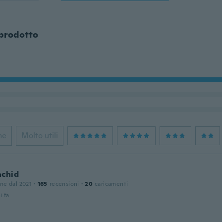
 prodotto
ne
Molto utili
achid
one dal 2021
·
165
recensioni
·
20
caricamenti
i fa