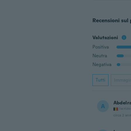
Recensioni sul
Valutazioni
Positiva
Neutra
Negativa
Tutti
Immagi
Abdelr
A
Iscrizi
circa 2 ann