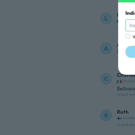
Indi
LEDA
L
Iscrizi
circa 5 ann
V
Anita
A
Iscrizi
circa 5 ann
Cristin
C
Iscrizi
Bellissi
circa 5 ann
Ruth
R
Iscrizi
circa 6 ann