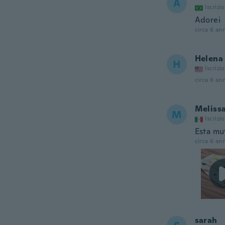
A
Iscrizi
Adorei
circa 6 ann
Helena
H
Iscrizi
circa 6 ann
Meliss
M
Iscrizi
Esta mu
circa 6 ann
sarah