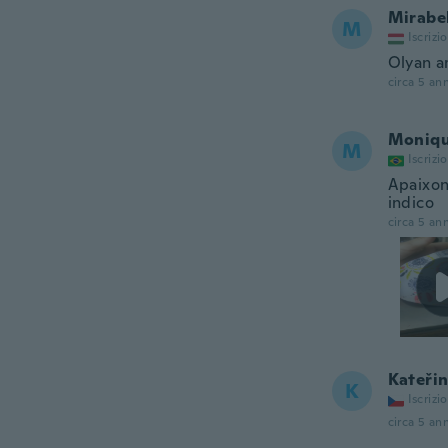
Mirabe
M
Iscrizi
Olyan a
circa 5 ann
Moniq
M
Iscrizi
Apaixon
indico
circa 5 ann
Kateři
K
Iscrizi
circa 5 ann