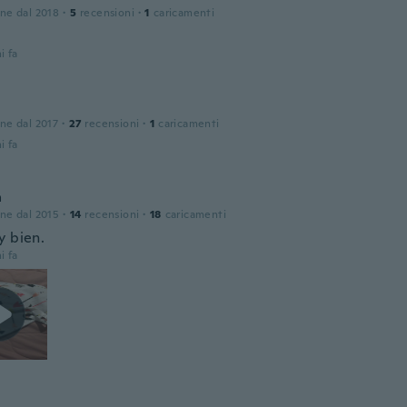
one dal 2018
·
5
recensioni
·
1
caricamenti
i fa
one dal 2017
·
27
recensioni
·
1
caricamenti
i fa
a
one dal 2015
·
14
recensioni
·
18
caricamenti
y bien.
i fa