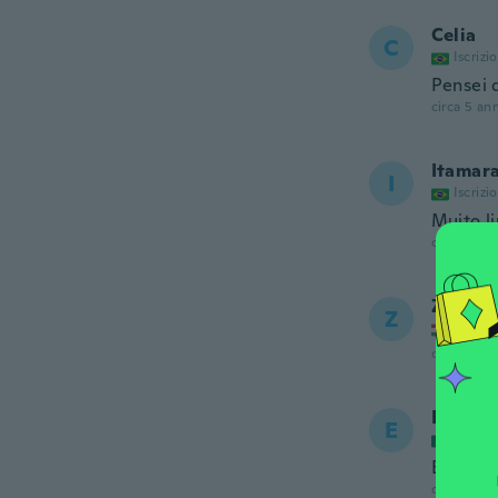
Celia
C
Iscrizi
Pensei 
circa 5 ann
Itamar
I
Iscrizi
Muito l
circa 5 ann
Zsuzsa
Z
Iscrizi
circa 5 ann
Erendi
E
Iscrizi
Buena c
circa 5 ann