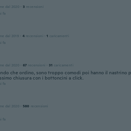
one dal 2020
·
3
recensioni
i fa
one dal 2019
·
4
recensioni
·
1
caricamenti
i fa
one dal 2020
·
67
recensioni
·
31
caricamenti
ondo che ordino, sono troppo comodi poi hanno il nastrino per
simo chiusura con i bottoncini a click.
i fa
one dal 2020
·
580
recensioni
i fa