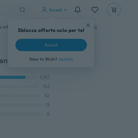
Accedi
 infanzia
Accessori per animali
Di più
Sblocca offerte solo per te!
Accedi
Carino Baby Boys Girl Bandana Bavaglini Neonato Triangolo Sciarpa Testa Saliva Asciugamano Dribble
New to Wish?
Iscriviti
1,167
152
62
13
9