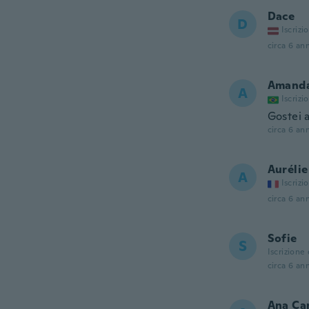
Dace
D
Iscrizi
circa 6 ann
Amand
A
Iscrizi
Gostei 
circa 6 ann
Aurélie
A
Iscrizi
circa 6 ann
Sofie
S
Iscrizione
circa 6 ann
Ana Ca