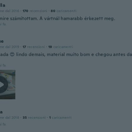
lla
one dal 2016
·
170
recensioni
·
80
caricamenti
mire számítottam. A vártnál hamarabb érkezett meg.
i fa
ue
one dal 2019
·
17
recensioni
·
19
caricamenti
ada 😍 lindo demais, material muito bom e chegou antes da
i fa
na
one dal 2018
·
35
recensioni
·
1
caricamenti
i fa