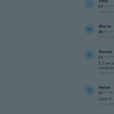
Irma
I
Iscrizi
circa 5 ann
Marta
M
Iscrizi
circa 5 ann
Noemi
N
Iscrizi
È il sec
morbidis
circa 5 ann
Helen
H
Iscrizi
Love it
circa 5 ann