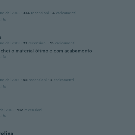
one dal 2018
·
334
recensioni
·
4
caricamenti
i fa
a
one dal 2019
·
27
recensioni
·
13
caricamenti
achei o material ótimo e com acabamento
i fa
one dal 2015
·
58
recensioni
·
2
caricamenti
i fa
 dal 2018
·
132
recensioni
i fa
rolina